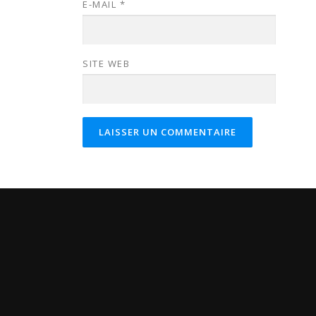
E-MAIL
*
SITE WEB