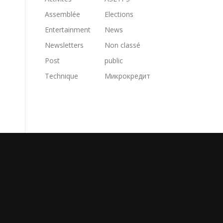
Assemblée
Elections
Entertainment
News
Newsletters
Non classé
Post
public
Technique
Микрокредит