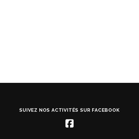
SUIVEZ NOS ACTIVITÉS SUR FACEBOOK