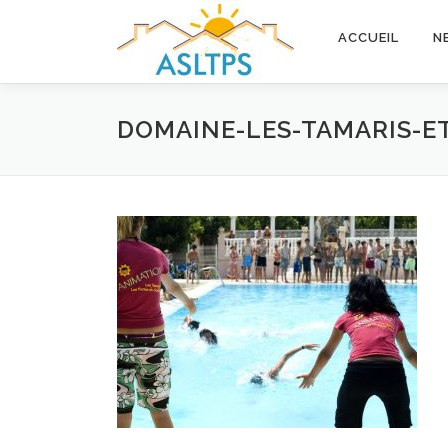
Aller
au
ACCUEIL
N
contenu
DOMAINE-LES-TAMARIS-ET