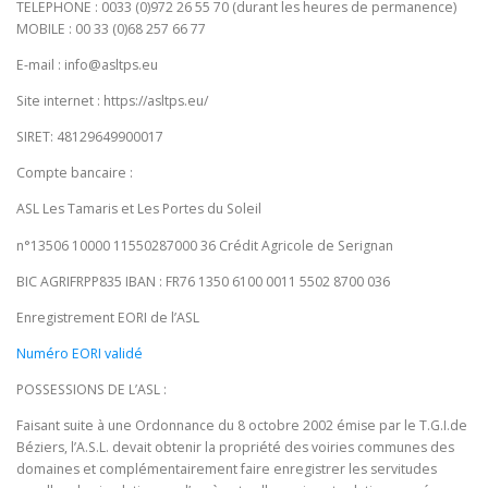
TELEPHONE : 0033 (0)972 26 55 70 (durant les heures de permanence)
MOBILE : 00 33 (0)68 257 66 77
E-mail : info@asltps.eu
Site internet : https://asltps.eu/
SIRET: 48129649900017
Compte bancaire :
ASL Les Tamaris et Les Portes du Soleil
n°13506 10000 11550287000 36 Crédit Agricole de Serignan
BIC AGRIFRPP835 IBAN : FR76 1350 6100 0011 5502 8700 036
Enregistrement EORI de l’ASL
Numéro EORI validé
POSSESSIONS DE L’ASL :
Faisant suite à une Ordonnance du 8 octobre 2002 émise par le T.G.I.de
Béziers, l’A.S.L. devait obtenir la propriété des voiries communes des
domaines et complémentairement faire enregistrer les servitudes