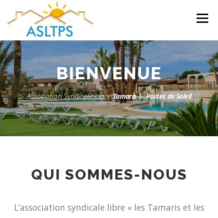
Aller
au
Menu
contenu
ACCUEIL
NEWS
ÉQUIPE
FAQ
LIENS
BIENVENUE
Association Syndicale Libre
Tamaris
&
Portes du Soleil
GALERIE
DOCUMENTS
TRAVAUX ET PEINTURES
CONTACT
QUI SOMMES-NOUS
L’association syndicale libre « les Tamaris et les