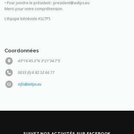
• Pour joindre le président : president@asltps.eu
Merci pour votre compréhension.
L’équipe bénévole ASLTPS
Coordonnées
43°16'45.3"N 3°21'34.7"E
0033 (0) 6 82 52 66 77
info@asltps.eu
SUIVEZ NOS ACTIVITÉS SUR FACEBOOK