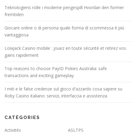
Teknologiens rolle i moderne pengespill Hvordan den former
fremtiden
Giocare online o di persona quale forma di scommessa è più
vantaggiosa
LolaJack Casino mobile : jouez en toute sécurité et retirez vos
gains rapidement
Top reasons to choose PayID Pokies Australia: safe
transactions and exciting gameplay
I miti e le false credenze sul gioco d'azzardo cosa sapere su
Roby Casino italiano: servizi, interfaccia e assistenza
CATÉGORIES
Activités
ASLTPS