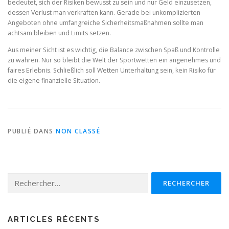
bedeutet, sich der Risiken bewusst zu sein und nur Geld einzusetzen,
dessen Verlust man verkraften kann. Gerade bei unkomplizierten
Angeboten ohne umfangreiche Sicherheitsmaßnahmen sollte man
achtsam bleiben und Limits setzen.
Aus meiner Sicht ist es wichtig, die Balance zwischen Spaß und Kontrolle
zu wahren. Nur so bleibt die Welt der Sportwetten ein angenehmes und
faires Erlebnis. Schließlich soll Wetten Unterhaltung sein, kein Risiko für
die eigene finanzielle Situation.
PUBLIÉ DANS
NON CLASSÉ
Rechercher :
ARTICLES RÉCENTS