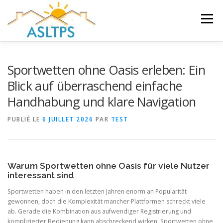
Aller
au
Menu
contenu
ACCUEIL
NEWS
ÉQUIPE
FAQ
LIENS
Sportwetten ohne Oasis erleben: Ein
Blick auf überraschend einfache
Handhabung und klare Navigation
GALERIE
DOCUMENTS
PUBLIÉ LE
6 JUILLET 2026
PAR
TEST
TRAVAUX ET PEINTURES
CONTACT
Warum Sportwetten ohne Oasis für viele Nutzer
interessant sind
Sportwetten haben in den letzten Jahren enorm an Popularität
gewonnen, doch die Komplexität mancher Plattformen schreckt viele
ab. Gerade die Kombination aus aufwendiger Registrierung und
komplizierter Bedienung kann abschreckend wirken. Sportwetten ohne