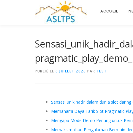
Aller
au
ACCUEIL
N
contenu
Sensasi_unik_hadir_da
pragmatic_play_demo_
PUBLIÉ LE
6 JUILLET 2026
PAR
TEST
Sensasi unik hadir dalam dunia slot darin
Memahami Daya Tarik Slot Pragmatic Pla
Mengapa Mode Demo Penting untuk Pem
Memaksimalkan Pengalaman Bermain d