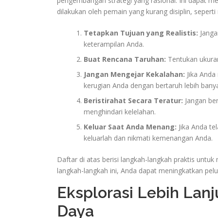
pengembangan strategi yang rasional. Ini dapat 
dilakukan oleh pemain yang kurang disiplin, seper
Tetapkan Tujuan yang Realistis:
Janga
keterampilan Anda.
Buat Rencana Taruhan:
Tentukan ukuran
Jangan Mengejar Kekalahan:
Jika Anda
kerugian Anda dengan bertaruh lebih bany
Beristirahat Secara Teratur:
Jangan ber
menghindari kelelahan.
Keluar Saat Anda Menang:
Jika Anda te
keluarlah dan nikmati kemenangan Anda.
Daftar di atas berisi langkah-langkah praktis unt
langkah-langkah ini, Anda dapat meningkatkan pel
Eksplorasi Lebih Lan
Daya