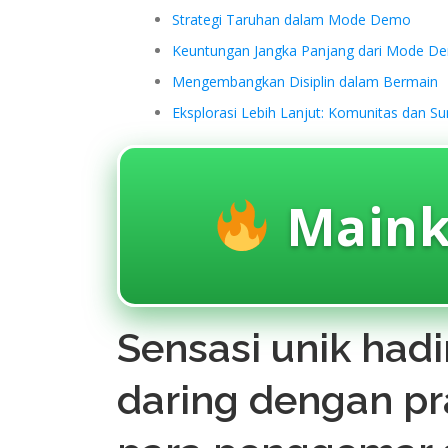
Strategi Taruhan dalam Mode Demo
Keuntungan Jangka Panjang dari Mode D
Mengembangkan Disiplin dalam Bermain
Eksplorasi Lebih Lanjut: Komunitas dan 
Main
Sensasi unik hadi
daring dengan pr