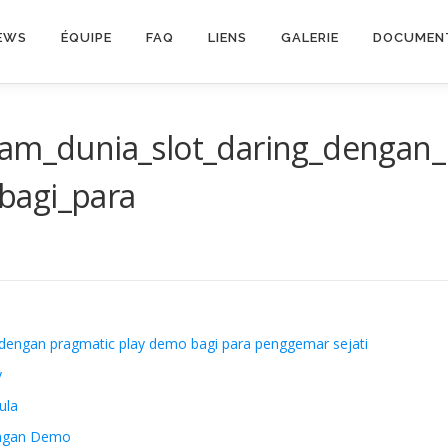
EWS
ÉQUIPE
FAQ
LIENS
GALERIE
DOCUMEN
lam_dunia_slot_daring_dengan_
bagi_para
g dengan pragmatic play demo bagi para penggemar sejati
y
ula
engan Demo