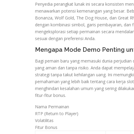
Penyedia perangkat lunak ini secara konsisten men
menawarkan potensi kemenangan yang besar. Beber
Bonanza, Wolf Gold, The Dog House, dan Great Rhin
dengan kombinasi simbol, garis pembayaran, dan
mengeksplorasi setiap permainan secara mendala
sesuai dengan preferensi Anda.
Mengapa Mode Demo Penting un
Bagi pemain baru yang memasuki dunia perjudian 
yang aman dan tanpa risiko. Anda dapat mempelaj
strategi tanpa takut kehilangan uang. Ini memu
pemahaman yang lebih baik tentang cara kerja slo
menghindari kesalahan umum yang sering dilakukan 
fitur-fitur bonus.
Nama Permainan
RTP (Return to Player)
Volatilitas
Fitur Bonus