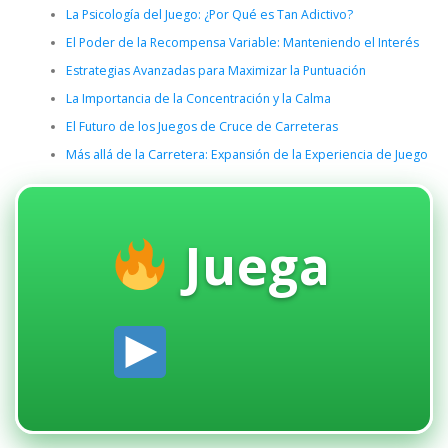
La Psicología del Juego: ¿Por Qué es Tan Adictivo?
El Poder de la Recompensa Variable: Manteniendo el Interés
Estrategias Avanzadas para Maximizar la Puntuación
La Importancia de la Concentración y la Calma
El Futuro de los Juegos de Cruce de Carreteras
Más allá de la Carretera: Expansión de la Experiencia de Juego
Juega