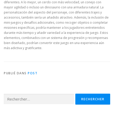
diferentes. A lo mejor, un cerdo con más velocidad, un conejo con
mayor agilidad o incluso un dinosaurio con una armadura natural. La
personalización del aspecto del personaje, con diferentes trajes y
accesorios, también sería un añadido atractivo. Además, la inclusión de
mini-juegos y desafíos adicionales, como recoger objetos o completar
misiones específicas, podría mantener a los jugadores entretenidos
durante más tiempo y añadir variedad a la experiencia de juego. Estos
elementos, combinados con un sistema de progresión y recompensas
bien diseñado, podrían convertir este juego en una experiencia aún
más adictiva y gratificante.
PUBLIÉ DANS
POST
Rechercher :