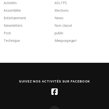
Activités
ASLTPS
Assemblée
Elections
Entertainment
News
Newsletters
Non classé
Post
public
Technique
Микрокредит
SUIVEZ NOS ACTIVITÉS SUR FACEBOOK