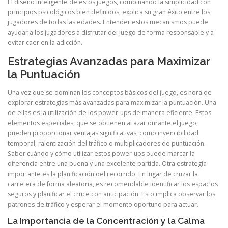
El diseño inteligente de estos juegos, combinando la simplicidad con
principios psicológicos bien definidos, explica su gran éxito entre los
jugadores de todas las edades. Entender estos mecanismos puede
ayudar a los jugadores a disfrutar del juego de forma responsable y a
evitar caer en la adicción.
Estrategias Avanzadas para Maximizar
la Puntuación
Una vez que se dominan los conceptos básicos del juego, es hora de
explorar estrategias más avanzadas para maximizar la puntuación. Una
de ellas es la utilización de los power-ups de manera eficiente. Estos
elementos especiales, que se obtienen al azar durante el juego,
pueden proporcionar ventajas significativas, como invencibilidad
temporal, ralentización del tráfico o multiplicadores de puntuación.
Saber cuándo y cómo utilizar estos power-ups puede marcar la
diferencia entre una buena y una excelente partida. Otra estrategia
importante es la planificación del recorrido. En lugar de cruzar la
carretera de forma aleatoria, es recomendable identificar los espacios
seguros y planificar el cruce con anticipación. Esto implica observar los
patrones de tráfico y esperar el momento oportuno para actuar.
La Importancia de la Concentración y la Calma