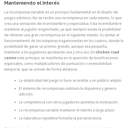
Manteniendo el Interés
La recompensa variable es un principio fundamental en el diseño de
juegos adictivos. No se recibe una recompensa en cada intento, lo que
crea una sensación de incertidumbre y expectativa. Esta incertidumbre
mantiene al jugador enganchado, ya que siempre existe la posibilidad
de obtener una gran recompensa en el siguiente intento. Es similar al
funcionamiento de las máquinas tragamonedas en los casinos, donde la
posibilidad de ganar un premio grande, aunque sea pequeña,
mantiene a los jugadores apostando una y otra vez. En
chicken road
casino
este principio se manifiesta en la aparición de bonificaciones
especiales, como multiplicadores de puntuación o invencibilidad
temporal, que se activan de forma aleatoria.
La simplicidad del juego lo hace accesible a un público amplio.
El sistema de recompensas estimula la dopamina y genera
adicción.
La competencia con otros jugadores aumenta la motivación.
La recompensa variable mantiene el interés a largo plazo.
La naturaleza repetitiva fomenta la perseverancia.