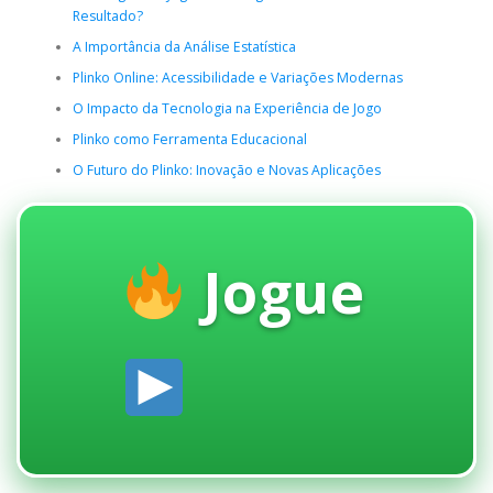
Resultado?
A Importância da Análise Estatística
Plinko Online: Acessibilidade e Variações Modernas
O Impacto da Tecnologia na Experiência de Jogo
Plinko como Ferramenta Educacional
O Futuro do Plinko: Inovação e Novas Aplicações
Jogue