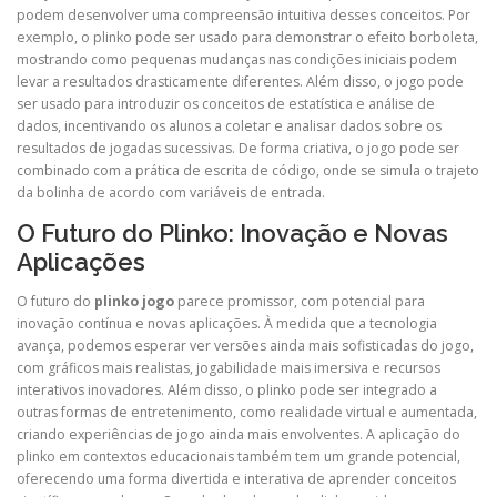
podem desenvolver uma compreensão intuitiva desses conceitos. Por
exemplo, o plinko pode ser usado para demonstrar o efeito borboleta,
mostrando como pequenas mudanças nas condições iniciais podem
levar a resultados drasticamente diferentes. Além disso, o jogo pode
ser usado para introduzir os conceitos de estatística e análise de
dados, incentivando os alunos a coletar e analisar dados sobre os
resultados de jogadas sucessivas. De forma criativa, o jogo pode ser
combinado com a prática de escrita de código, onde se simula o trajeto
da bolinha de acordo com variáveis de entrada.
O Futuro do Plinko: Inovação e Novas
Aplicações
O futuro do
plinko jogo
parece promissor, com potencial para
inovação contínua e novas aplicações. À medida que a tecnologia
avança, podemos esperar ver versões ainda mais sofisticadas do jogo,
com gráficos mais realistas, jogabilidade mais imersiva e recursos
interativos inovadores. Além disso, o plinko pode ser integrado a
outras formas de entretenimento, como realidade virtual e aumentada,
criando experiências de jogo ainda mais envolventes. A aplicação do
plinko em contextos educacionais também tem um grande potencial,
oferecendo uma forma divertida e interativa de aprender conceitos