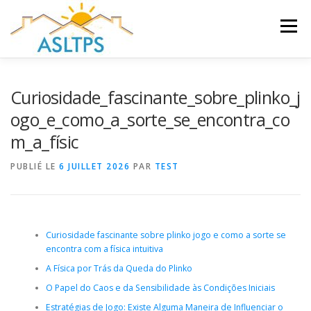
Aller
au
Menu
contenu
ACCUEIL
NEWS
ÉQUIPE
FAQ
LIENS
Curiosidade_fascinante_sobre_plinko_j
ogo_e_como_a_sorte_se_encontra_co
m_a_físic
GALERIE
DOCUMENTS
PUBLIÉ LE
6 JUILLET 2026
PAR
TEST
TRAVAUX ET PEINTURES
CONTACT
Curiosidade fascinante sobre plinko jogo e como a sorte se
encontra com a física intuitiva
A Física por Trás da Queda do Plinko
O Papel do Caos e da Sensibilidade às Condições Iniciais
Estratégias de Jogo: Existe Alguma Maneira de Influenciar o