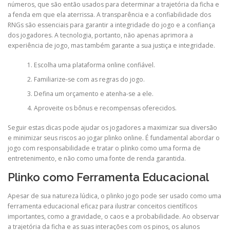
números, que são então usados para determinar a trajetória da ficha e
a fenda em que ela aterrissa. A transparência e a confiabilidade dos
RNGs são essenciais para garantir a integridade do jogo e a confiança
dos jogadores. A tecnologia, portanto, não apenas aprimora a
experiência de jogo, mas também garante a sua justiça e integridade.
Escolha uma plataforma online confiável.
Familiarize-se com as regras do jogo.
Defina um orçamento e atenha-se a ele.
Aproveite os bônus e recompensas oferecidos.
Seguir estas dicas pode ajudar os jogadores a maximizar sua diversão
e minimizar seus riscos ao jogar plinko online. É fundamental abordar o
jogo com responsabilidade e tratar o plinko como uma forma de
entretenimento, e não como uma fonte de renda garantida.
Plinko como Ferramenta Educacional
Apesar de sua natureza lúdica, o plinko jogo pode ser usado como uma
ferramenta educacional eficaz para ilustrar conceitos científicos
importantes, como a gravidade, o caos e a probabilidade. Ao observar
a trajetória da ficha e as suas interações com os pinos, os alunos