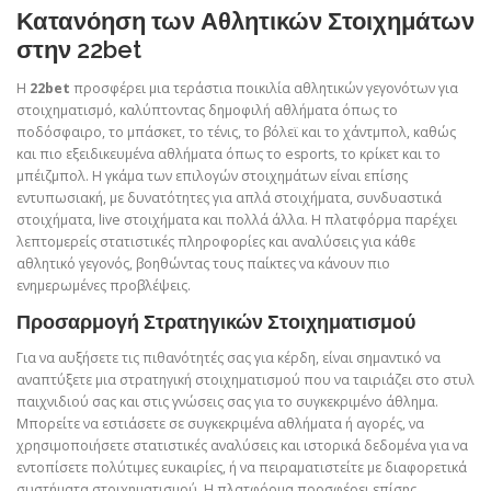
Κατανόηση των Αθλητικών Στοιχημάτων
στην 22bet
Η
22bet
προσφέρει μια τεράστια ποικιλία αθλητικών γεγονότων για
στοιχηματισμό, καλύπτοντας δημοφιλή αθλήματα όπως το
ποδόσφαιρο, το μπάσκετ, το τένις, το βόλεϊ και το χάντμπολ, καθώς
και πιο εξειδικευμένα αθλήματα όπως το esports, το κρίκετ και το
μπέιζμπολ. Η γκάμα των επιλογών στοιχημάτων είναι επίσης
εντυπωσιακή, με δυνατότητες για απλά στοιχήματα, συνδυαστικά
στοιχήματα, live στοιχήματα και πολλά άλλα. Η πλατφόρμα παρέχει
λεπτομερείς στατιστικές πληροφορίες και αναλύσεις για κάθε
αθλητικό γεγονός, βοηθώντας τους παίκτες να κάνουν πιο
ενημερωμένες προβλέψεις.
Προσαρμογή Στρατηγικών Στοιχηματισμού
Για να αυξήσετε τις πιθανότητές σας για κέρδη, είναι σημαντικό να
αναπτύξετε μια στρατηγική στοιχηματισμού που να ταιριάζει στο στυλ
παιχνιδιού σας και στις γνώσεις σας για το συγκεκριμένο άθλημα.
Μπορείτε να εστιάσετε σε συγκεκριμένα αθλήματα ή αγορές, να
χρησιμοποιήσετε στατιστικές αναλύσεις και ιστορικά δεδομένα για να
εντοπίσετε πολύτιμες ευκαιρίες, ή να πειραματιστείτε με διαφορετικά
συστήματα στοιχηματισμού. Η πλατφόρμα προσφέρει επίσης