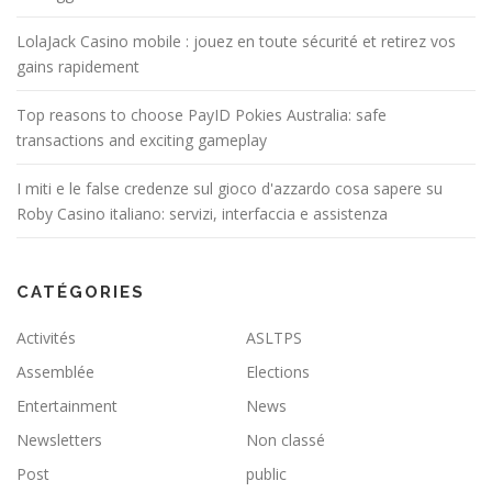
LolaJack Casino mobile : jouez en toute sécurité et retirez vos
gains rapidement
Top reasons to choose PayID Pokies Australia: safe
transactions and exciting gameplay
I miti e le false credenze sul gioco d'azzardo cosa sapere su
Roby Casino italiano: servizi, interfaccia e assistenza
CATÉGORIES
Activités
ASLTPS
Assemblée
Elections
Entertainment
News
Newsletters
Non classé
Post
public