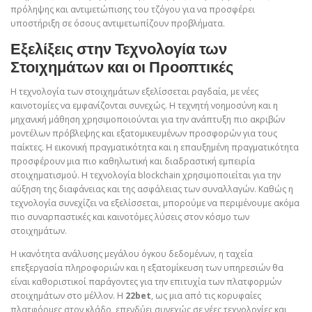
πρόληψης και αντιμετώπισης του τζόγου για να προσφέρει
υποστήριξη σε όσους αντιμετωπίζουν προβλήματα.
Εξελίξεις στην Τεχνολογία των
Στοιχημάτων και οι Προοπτικές
Η τεχνολογία των στοιχημάτων εξελίσσεται ραγδαία, με νέες
καινοτομίες να εμφανίζονται συνεχώς. Η τεχνητή νοημοσύνη και η
μηχανική μάθηση χρησιμοποιούνται για την ανάπτυξη πιο ακριβών
μοντέλων πρόβλεψης και εξατομικευμένων προσφορών για τους
παίκτες. Η εικονική πραγματικότητα και η επαυξημένη πραγματικότητα
προσφέρουν μια πιο καθηλωτική και διαδραστική εμπειρία
στοιχηματισμού. Η τεχνολογία blockchain χρησιμοποιείται για την
αύξηση της διαφάνειας και της ασφάλειας των συναλλαγών. Καθώς η
τεχνολογία συνεχίζει να εξελίσσεται, μπορούμε να περιμένουμε ακόμα
πιο συναρπαστικές και καινοτόμες λύσεις στον κόσμο των
στοιχημάτων.
Η ικανότητα ανάλυσης μεγάλου όγκου δεδομένων, η ταχεία
επεξεργασία πληροφοριών και η εξατομίκευση των υπηρεσιών θα
είναι καθοριστικοί παράγοντες για την επιτυχία των πλατφορμών
στοιχημάτων στο μέλλον. Η
22bet
, ως μια από τις κορυφαίες
πλατφόρμες στον κλάδο, επενδύει συνεχώς σε νέες τεχνολογίες και