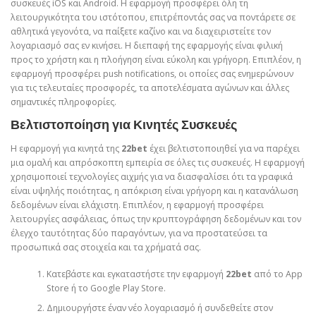
συσκευές iOS και Android. Η εφαρμογή προσφέρει όλη τη
λειτουργικότητα του ιστότοπου, επιτρέποντάς σας να ποντάρετε σε
αθλητικά γεγονότα, να παίξετε καζίνο και να διαχειριστείτε τον
λογαριασμό σας εν κινήσει. Η διεπαφή της εφαρμογής είναι φιλική
προς το χρήστη και η πλοήγηση είναι εύκολη και γρήγορη. Επιπλέον, η
εφαρμογή προσφέρει push notifications, οι οποίες σας ενημερώνουν
για τις τελευταίες προσφορές, τα αποτελέσματα αγώνων και άλλες
σημαντικές πληροφορίες.
Βελτιστοποίηση για Κινητές Συσκευές
Η εφαρμογή για κινητά της
22bet
έχει βελτιστοποιηθεί για να παρέχει
μια ομαλή και απρόσκοπτη εμπειρία σε όλες τις συσκευές. Η εφαρμογή
χρησιμοποιεί τεχνολογίες αιχμής για να διασφαλίσει ότι τα γραφικά
είναι υψηλής ποιότητας, η απόκριση είναι γρήγορη και η κατανάλωση
δεδομένων είναι ελάχιστη. Επιπλέον, η εφαρμογή προσφέρει
λειτουργίες ασφάλειας, όπως την κρυπτογράφηση δεδομένων και τον
έλεγχο ταυτότητας δύο παραγόντων, για να προστατεύσει τα
προσωπικά σας στοιχεία και τα χρήματά σας.
Κατεβάστε και εγκαταστήστε την εφαρμογή
22bet
από το App
Store ή το Google Play Store.
Δημιουργήστε έναν νέο λογαριασμό ή συνδεθείτε στον