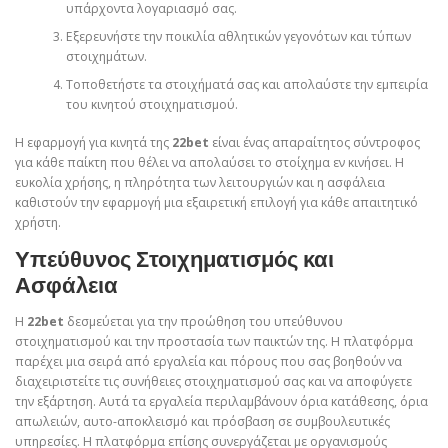
υπάρχοντα λογαριασμό σας.
Εξερευνήστε την ποικιλία αθλητικών γεγονότων και τύπων
στοιχημάτων.
Τοποθετήστε τα στοιχήματά σας και απολαύστε την εμπειρία
του κινητού στοιχηματισμού.
Η εφαρμογή για κινητά της
22bet
είναι ένας απαραίτητος σύντροφος
για κάθε παίκτη που θέλει να απολαύσει το στοίχημα εν κινήσει. Η
ευκολία χρήσης, η πληρότητα των λειτουργιών και η ασφάλεια
καθιστούν την εφαρμογή μια εξαιρετική επιλογή για κάθε απαιτητικό
χρήστη.
Υπεύθυνος Στοιχηματισμός και
Ασφάλεια
Η
22bet
δεσμεύεται για την προώθηση του υπεύθυνου
στοιχηματισμού και την προστασία των παικτών της. Η πλατφόρμα
παρέχει μια σειρά από εργαλεία και πόρους που σας βοηθούν να
διαχειριστείτε τις συνήθειες στοιχηματισμού σας και να αποφύγετε
την εξάρτηση. Αυτά τα εργαλεία περιλαμβάνουν όρια κατάθεσης, όρια
απωλειών, αυτο-αποκλεισμό και πρόσβαση σε συμβουλευτικές
υπηρεσίες. Η πλατφόρμα επίσης συνεργάζεται με οργανισμούς