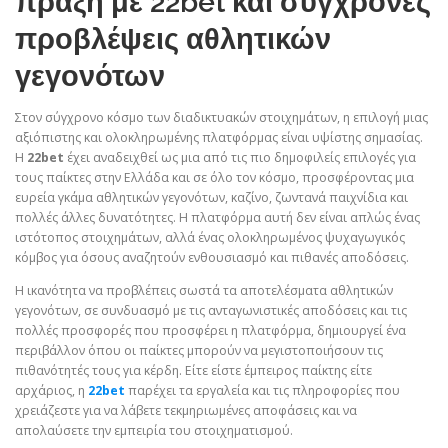
πράξη με 22bet και σύγχρονες
προβλέψεις αθλητικών
γεγονότων
Στον σύγχρονο κόσμο των διαδικτυακών στοιχημάτων, η επιλογή μιας
αξιόπιστης και ολοκληρωμένης πλατφόρμας είναι υψίστης σημασίας.
Η
22bet
έχει αναδειχθεί ως μια από τις πιο δημοφιλείς επιλογές για
τους παίκτες στην Ελλάδα και σε όλο τον κόσμο, προσφέροντας μια
ευρεία γκάμα αθλητικών γεγονότων, καζίνο, ζωντανά παιχνίδια και
πολλές άλλες δυνατότητες. Η πλατφόρμα αυτή δεν είναι απλώς ένας
ιστότοπος στοιχημάτων, αλλά ένας ολοκληρωμένος ψυχαγωγικός
κόμβος για όσους αναζητούν ενθουσιασμό και πιθανές αποδόσεις.
Η ικανότητα να προβλέπεις σωστά τα αποτελέσματα αθλητικών
γεγονότων, σε συνδυασμό με τις ανταγωνιστικές αποδόσεις και τις
πολλές προσφορές που προσφέρει η πλατφόρμα, δημιουργεί ένα
περιβάλλον όπου οι παίκτες μπορούν να μεγιστοποιήσουν τις
πιθανότητές τους για κέρδη. Είτε είστε έμπειρος παίκτης είτε
αρχάριος, η
22bet
παρέχει τα εργαλεία και τις πληροφορίες που
χρειάζεστε για να λάβετε τεκμηριωμένες αποφάσεις και να
απολαύσετε την εμπειρία του στοιχηματισμού.