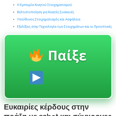
Η Εμπειρία Κινητού Στοιχηματισμού
Βελτιστοποίηση για Κινητές Συσκευές
Υπεύθυνος Στοιχηματισμός και Ασφάλεια
Εξελίξεις στην Τεχνολογία των Στοιχημάτων και οι Προοπτικές
Παίξε
Ευκαιρίες κέρδους στην