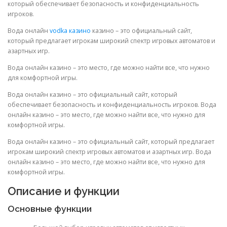
который обеспечивает безопасность и конфиденциальность
игроков.
Вода онлайн
vodka казино
казино – это официальный сайт,
который предлагает игрокам широкий спектр игровых автоматов и
азартных игр.
Вода онлайн казино – это место, где можно найти все, что нужно
для комфортной игры.
Вода онлайн казино – это официальный сайт, который
обеспечивает безопасность и конфиденциальность игроков. Вода
онлайн казино – это место, где можно найти все, что нужно для
комфортной игры.
Вода онлайн казино – это официальный сайт, который предлагает
игрокам широкий спектр игровых автоматов и азартных игр. Вода
онлайн казино – это место, где можно найти все, что нужно для
комфортной игры.
Описание и функции
Основные функции