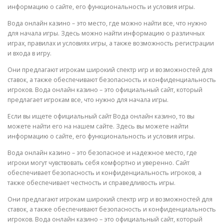
информацию о сайте, его функциональность и условия игры.
Вода онлайн казино – это место, где можно найти все, что нужно
для начала игры. Здесь можно найти информацию о различных
играх, правилах и условиях игры, а также возможность регистрации
и входа в игру.
Они предлагают игрокам широкий спектр игр и возможностей для
ставок, а также обеспечивают безопасность и конфиденциальность
игроков. Вода онлайн казино – это официальный сайт, который
предлагает игрокам все, что нужно для начала игры.
Если вы ищете официальный сайт Вода онлайн казино, то вы
можете найти его на нашем сайте. Здесь вы можете найти
информацию о сайте, его функциональность и условия игры.
Вода онлайн казино – это безопасное и надежное место, где
игроки могут чувствовать себя комфортно и уверенно. Сайт
обеспечивает безопасность и конфиденциальность игроков, а
также обеспечивает честность и справедливость игры.
Они предлагают игрокам широкий спектр игр и возможностей для
ставок, а также обеспечивают безопасность и конфиденциальность
игроков. Вода онлайн казино – это официальный сайт, который