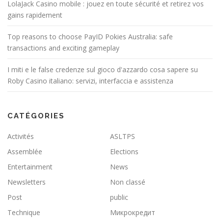
LolaJack Casino mobile : jouez en toute sécurité et retirez vos
gains rapidement
Top reasons to choose PayID Pokies Australia: safe
transactions and exciting gameplay
I miti e le false credenze sul gioco d'azzardo cosa sapere su
Roby Casino italiano: servizi, interfaccia e assistenza
CATÉGORIES
Activités
ASLTPS
Assemblée
Elections
Entertainment
News
Newsletters
Non classé
Post
public
Technique
Микрокредит