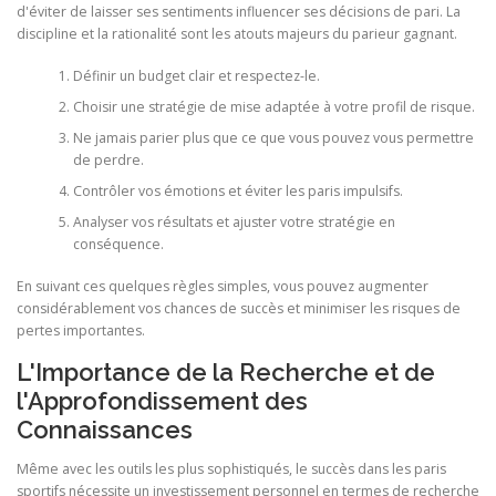
d'éviter de laisser ses sentiments influencer ses décisions de pari. La
discipline et la rationalité sont les atouts majeurs du parieur gagnant.
Définir un budget clair et respectez-le.
Choisir une stratégie de mise adaptée à votre profil de risque.
Ne jamais parier plus que ce que vous pouvez vous permettre
de perdre.
Contrôler vos émotions et éviter les paris impulsifs.
Analyser vos résultats et ajuster votre stratégie en
conséquence.
En suivant ces quelques règles simples, vous pouvez augmenter
considérablement vos chances de succès et minimiser les risques de
pertes importantes.
L'Importance de la Recherche et de
l'Approfondissement des
Connaissances
Même avec les outils les plus sophistiqués, le succès dans les paris
sportifs nécessite un investissement personnel en termes de recherche