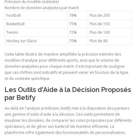
Précision du modèle (estimée)
Nombre de données analysées par match
Football
78%
Plus de 200
Basketball
75%
Plus de 150
Tennis
72%
Plus de 100
Hockey sur Glace
70%
Plus de 80
Cette table illustre de manière simplifiée la précision estimée des
modèles d'analyse pour différents sports, ainsi que le volume de
données analysées pour chaque match. Il est important de souligner
que ces chiffres sont indicatifs et peuvent varier en fonction de la ligue
et du contexte spécifique.
Les Outils d'Aide à la Décision Proposés
par Betify
Au-delà de l'analyse prédictive, betify met à la disposition des parieurs
une gamme d'outils d'aide à la décision. Ces outils permettent de
visualiser les données, de comparer les cotes proposées par différents
opérateurs, et de gérer son bankroll de manière efficiente. La
plateforme offre également des fonctionnalités de personnalisation,