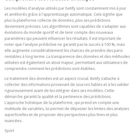
Les modèles d'analyse utilisés par betify sont constamment mis à jour
et améliorés grâce à l'apprentissage automatique. Cela signifie que
plus la plateforme collecte de données, plus ses prédictions
deviennent précises. Les algorithmes sont capables de s'adapter aux
évolutions du monde sportif et de tenir compte des nouveaux
paramètres qui peuvent influencer les résultats. Il est important de
noter que l'analyse prédictive ne garantit pas le succès à 100 %, mais
elle augmente considérablement les chances de prendre des paris
rentables à long terme. La transparence des données et des méthodes
utilisées est également un atout majeur, permettant aux utilisateurs de
comprendre comment les prédictions sont établies.
Le traitement des données est un aspect crucial. Betify s’attache à
collecter des informations provenant de sources fiables et à les valider
rigoureusement avant de les intégrer dans ses modèles. Cette
démarche garantit la qualité et la pertinence des prédictions.
L’approche holistique de la plateforme, qui prend en compte une
multitude de variables, lui permet de dépasser les limites des analyses
superficielles et de proposer des perspectives plus fines et plus
nuancées.
Sport