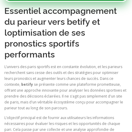
Essentiel accompagnement
du parieur vers betify et
loptimisation de ses
pronostics sportifs
performants
L’univers des paris sportifs est en constante évolution, et les parieurs
recherchent sans cesse des outils et des stratégies pour optimiser
leurs pronostics et augmenter leurs chances de succès. Dans ce
contexte,
betify
se présente comme une plateforme prometteuse,
offrant une approche innovante pour analyser les données sportives et
prendre des décisions éclairées. Il ne s'agit pas simplement d'un site
de paris, mais d'un véritable écosystème conçu pour accompagner le
parieur tout au long de son parcours.
L’objectif principal est de fournir aux utilisateurs les informations
nécessaires pour évaluer les risques et les opportunités de chaque
pari. Cela passe par une collecte et une analyse approfondie de