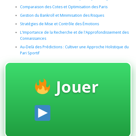
Comparaison des Cotes et Optimisation des Paris
Gestion du Bankroll et Minimisation des Risques
Stratégies de Mise et Contrôle des Émotions
L'Importance de la Recherche et de l'Approfondissement des
Connaissances
Au-Delà des Prédictions : Cultiver une Approche Holistique du
Pari Sportif
Jouer