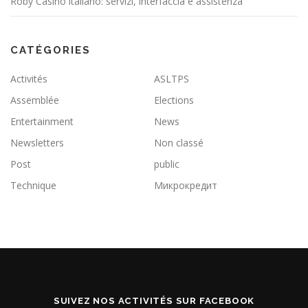
Roby Casino italiano: servizi, interfaccia e assistenza
CATÉGORIES
Activités
ASLTPS
Assemblée
Elections
Entertainment
News
Newsletters
Non classé
Post
public
Technique
Микрокредит
SUIVEZ NOS ACTIVITÉS SUR FACEBOOK