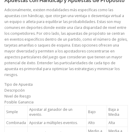
Apuestas con Hándicap y Apuestas de Propósito
Adicionalmente, existen modalidades más específicas como las
apuestas con hándicap, que otorgan una ventaja o desventaja virtual a
un equipo o atleta para equilibrar las probabilidades. Estas son muy
comunes en deportes donde existe una clara disparidad de nivel entre
los competidores. Por otro lado, las apuestas de propósito se centran
en eventos específicos dentro de un partido, como el número de goles,
tarjetas amarillas o saques de esquina. Estas opciones ofrecen una
mayor diversidad y permiten a los apostadores concentrarse en
aspectos particulares del juego que consideran que tienen un mayor
potencial de éxito. Entender las particularidades de cada tipo de
apuesta es primordial para optimizar las estrategias y minimizar los
riesgos.
Tipo de Apuesta
Descripción
Nivel de Riesgo
Posible Ganancia
Apostar al ganador de un
Baja a
Simple
Bajo
evento.
Media
Combinada
Apostar a múltiples eventos.
Alto
Alta
Medio a
Media a