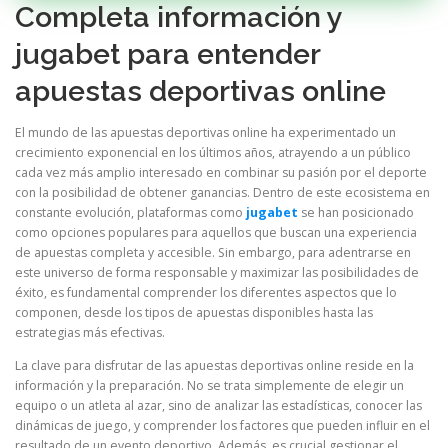
Completa información y
jugabet para entender
apuestas deportivas online
El mundo de las apuestas deportivas online ha experimentado un
crecimiento exponencial en los últimos años, atrayendo a un público
cada vez más amplio interesado en combinar su pasión por el deporte
con la posibilidad de obtener ganancias. Dentro de este ecosistema en
constante evolución, plataformas como
jugabet
se han posicionado
como opciones populares para aquellos que buscan una experiencia
de apuestas completa y accesible. Sin embargo, para adentrarse en
este universo de forma responsable y maximizar las posibilidades de
éxito, es fundamental comprender los diferentes aspectos que lo
componen, desde los tipos de apuestas disponibles hasta las
estrategias más efectivas.
La clave para disfrutar de las apuestas deportivas online reside en la
información y la preparación. No se trata simplemente de elegir un
equipo o un atleta al azar, sino de analizar las estadísticas, conocer las
dinámicas de juego, y comprender los factores que pueden influir en el
resultado de un evento deportivo. Además, es crucial gestionar el