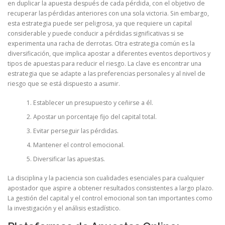
en duplicar la apuesta después de cada pérdida, con el objetivo de
recuperar las pérdidas anteriores con una sola victoria. Sin embargo,
esta estrategia puede ser peligrosa, ya que requiere un capital
considerable y puede conducir a pérdidas significativas si se
experimenta una racha de derrotas. Otra estrategia común es la
diversificación, que implica apostar a diferentes eventos deportivos y
tipos de apuestas para reducir el riesgo. La clave es encontrar una
estrategia que se adapte a las preferencias personales y al nivel de
riesgo que se está dispuesto a asumir.
Establecer un presupuesto y ceñirse a él.
Apostar un porcentaje fijo del capital total.
Evitar perseguir las pérdidas.
Mantener el control emocional.
Diversificar las apuestas.
La disciplina y la paciencia son cualidades esenciales para cualquier
apostador que aspire a obtener resultados consistentes a largo plazo.
La gestión del capital y el control emocional son tan importantes como
la investigación y el análisis estadístico.