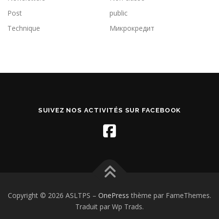
Post
public
Technique
Микрокредит
SUIVEZ NOS ACTIVITÉS SUR FACEBOOK
Copyright © 2026 ASLTPS
–
OnePress
thème par FameThemes.
Traduit par Wp Trads.