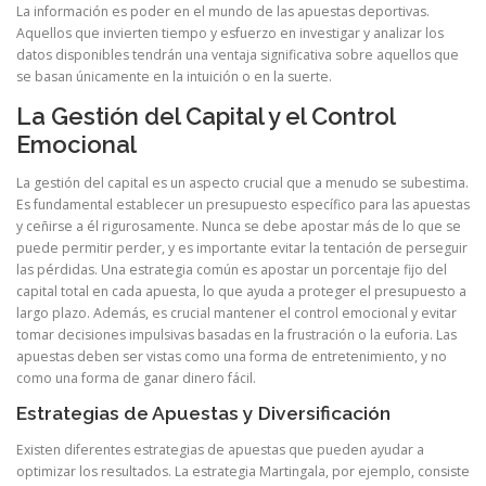
La información es poder en el mundo de las apuestas deportivas.
Aquellos que invierten tiempo y esfuerzo en investigar y analizar los
datos disponibles tendrán una ventaja significativa sobre aquellos que
se basan únicamente en la intuición o en la suerte.
La Gestión del Capital y el Control
Emocional
La gestión del capital es un aspecto crucial que a menudo se subestima.
Es fundamental establecer un presupuesto específico para las apuestas
y ceñirse a él rigurosamente. Nunca se debe apostar más de lo que se
puede permitir perder, y es importante evitar la tentación de perseguir
las pérdidas. Una estrategia común es apostar un porcentaje fijo del
capital total en cada apuesta, lo que ayuda a proteger el presupuesto a
largo plazo. Además, es crucial mantener el control emocional y evitar
tomar decisiones impulsivas basadas en la frustración o la euforia. Las
apuestas deben ser vistas como una forma de entretenimiento, y no
como una forma de ganar dinero fácil.
Estrategias de Apuestas y Diversificación
Existen diferentes estrategias de apuestas que pueden ayudar a
optimizar los resultados. La estrategia Martingala, por ejemplo, consiste