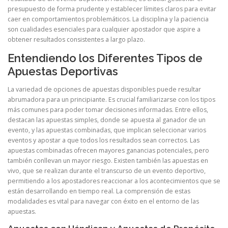
presupuesto de forma prudente y establecer límites claros para evitar
caer en comportamientos problemáticos. La disciplina y la paciencia
son cualidades esenciales para cualquier apostador que aspire a
obtener resultados consistentes a largo plazo.
Entendiendo los Diferentes Tipos de
Apuestas Deportivas
La variedad de opciones de apuestas disponibles puede resultar
abrumadora para un principiante. Es crucial familiarizarse con los tipos
más comunes para poder tomar decisiones informadas. Entre ellos,
destacan las apuestas simples, donde se apuesta al ganador de un
evento, y las apuestas combinadas, que implican seleccionar varios
eventos y apostar a que todos los resultados sean correctos. Las
apuestas combinadas ofrecen mayores ganancias potenciales, pero
también conllevan un mayor riesgo. Existen también las apuestas en
vivo, que se realizan durante el transcurso de un evento deportivo,
permitiendo a los apostadores reaccionar a los acontecimientos que se
están desarrollando en tiempo real. La comprensión de estas
modalidades es vital para navegar con éxito en el entorno de las
apuestas.