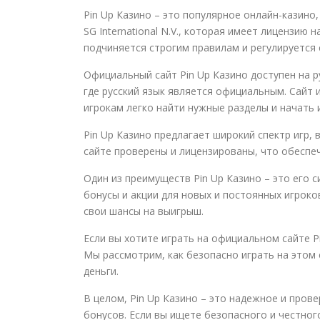
Pin Up Казино – это популярное онлайн-казино
SG International N.V., которая имеет лицензию 
подчиняется строгим правилам и регулируется
Официальный сайт Pin Up Казино доступен на ру
где русский язык является официальным. Сайт
игрокам легко найти нужные разделы и начать 
Pin Up Казино предлагает широкий спектр игр, 
сайте проверены и лицензированы, что обеспеч
Один из преимуществ Pin Up Казино – это его 
бонусы и акции для новых и постоянных игроко
свои шансы на выигрыш.
Если вы хотите играть на официальном сайте Pin
Мы рассмотрим, как безопасно играть на этом 
деньги.
В целом, Pin Up Казино – это надежное и пров
бонусов. Если вы ищете безопасного и честног