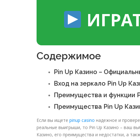
ИГРА
Содержимое
Pin Up Казино – Официальн
Вход на зеркало Pin Up Ка
Преимущества и функции P
Преимущества Pin Up Кази
Если вы ищете
pinup casino
надежное и проверен
реальные выигрыши, то Pin Up Казино – ваш в
Казино, его преимущества и недостатки, а так