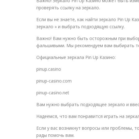
Важно! Зеркало Pin Up Казино может быть изм
проверять ссылку на зеркало.
Если вы не знаете, как найти зеркало Pin Up Ка
зеркало » и выбрать подходящую ссылку.
Важно! Вам нужно быть осторожным при выборе
фальшивыми. Мы рекомендуем вам выбирать то
Официальные зеркала Pin Up Казино:
pinup.casino
pinup-casino.com
pinup-casino.net
Вам нужно выбрать подходящее зеркало и ввест
Надеемся, что вам понравится играть на зеркал
Если у вас возникнут вопросы или проблемы, 
рады помочь вам.