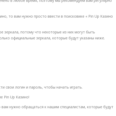
енено в любое время, поэтому мы рекомендуем вам регулярно
зино, то вам нужно просто ввести в поисковике « Pin Up Казино
 зеркала, потому что некоторые из них могут быть
лько официальные зеркала, которые будут указаны ниже.
и свои логин и пароль, чтобы начать играть.
е Pin Up Казино!
то вам нужно обращаться к нашим специалистам, которые будут