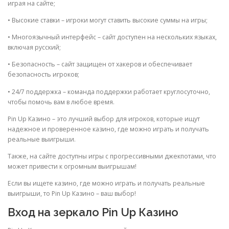
играя на сайте;
• Высокие ставки – игроки могут ставить высокие суммы на игры;
• Многоязычный интерфейс – сайт доступен на нескольких языках,
включая русский;
• Безопасность – сайт защищен от хакеров и обеспечивает
безопасность игроков;
• 24/7 поддержка – команда поддержки работает круглосуточно,
чтобы помочь вам в любое время.
Pin Up Казино – это лучший выбор для игроков, которые ищут
надежное и проверенное казино, где можно играть и получать
реальные выигрыши.
Также, на сайте доступны игры с прогрессивными джекпотами, что
может привести к огромным выигрышам!
Если вы ищете казино, где можно играть и получать реальные
выигрыши, то Pin Up Казино – ваш выбор!
Вход на зеркало Pin Up Казино