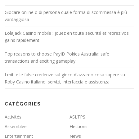
Giocare online o di persona quale forma di scommessa è più
vantaggiosa
LolaJack Casino mobile : jouez en toute sécurité et retirez vos
gains rapidement
Top reasons to choose PayID Pokies Australia: safe
transactions and exciting gameplay
I miti e le false credenze sul gioco d'azzardo cosa sapere su
Roby Casino italiano: servizi, interfaccia e assistenza
CATÉGORIES
Activités
ASLTPS
Assemblée
Elections
Entertainment
News