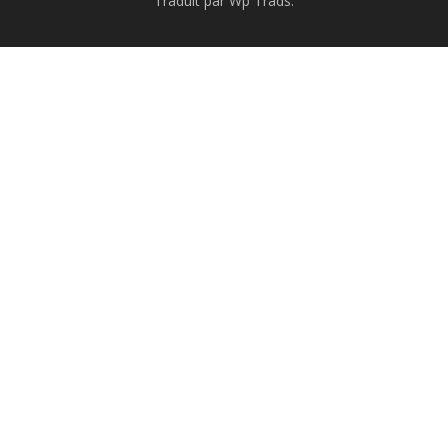
Traduit par Wp Trads.