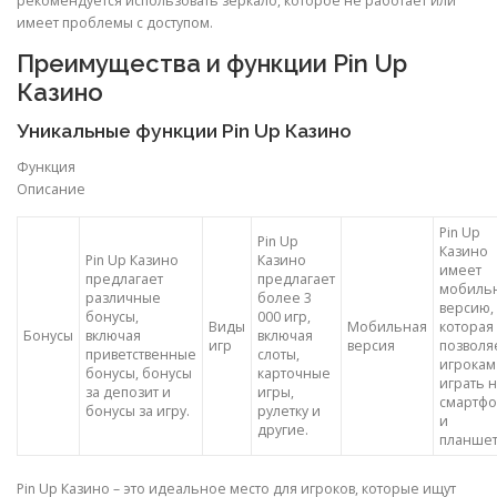
рекомендуется использовать зеркало, которое не работает или
имеет проблемы с доступом.
Преимущества и функции Pin Up
Казино
Уникальные функции Pin Up Казино
Функция
Описание
Pin Up
Pin Up
Казино
Pin Up Казино
Казино
имеет
предлагает
предлагает
мобиль
различные
более 3
версию,
бонусы,
000 игр,
Виды
Мобильная
которая
Бонусы
включая
включая
игр
версия
позволя
приветственные
слоты,
игрокам
бонусы, бонусы
карточные
играть 
за депозит и
игры,
смартфо
бонусы за игру.
рулетку и
и
другие.
планшет
Pin Up Казино – это идеальное место для игроков, которые ищут