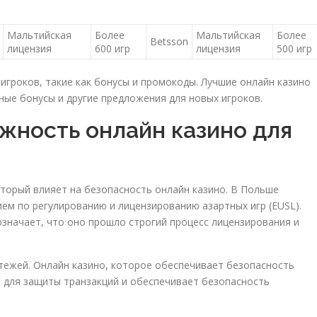
Мальтийская
Более
Мальтийская
Более
Betsson
лицензия
600 игр
лицензия
500 игр
игроков, такие как бонусы и промокоды. Лучшие онлайн казино
ные бонусы и другие предложения для новых игроков.
жность онлайн казино для
оторый влияет на безопасность онлайн казино. В Польше
ем по регулированию и лицензированию азартных игр (EUSL).
означает, что оно прошло строгий процесс лицензирования и
тежей. Онлайн казино, которое обеспечивает безопасность
 для защиты транзакций и обеспечивает безопасность