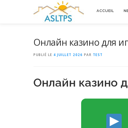
Aller
au
ACCUEIL
N
contenu
Онлайн казино для и
PUBLIÉ LE
4 JUILLET 2026
PAR
TEST
Онлайн казино д