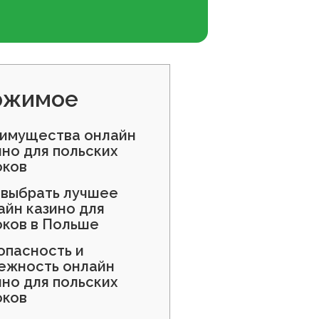
ржимое
имущества онлайн
ино для польских
оков
 выбрать лучшее
айн казино для
оков в Польше
опасность и
ежность онлайн
ино для польских
оков