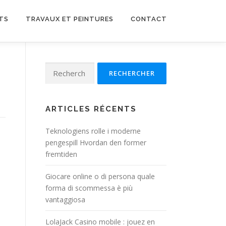
TS
TRAVAUX ET PEINTURES
CONTACT
Rechercher :
ARTICLES RÉCENTS
Teknologiens rolle i moderne
pengespill Hvordan den former
fremtiden
Giocare online o di persona quale
forma di scommessa è più
vantaggiosa
LolaJack Casino mobile : jouez en