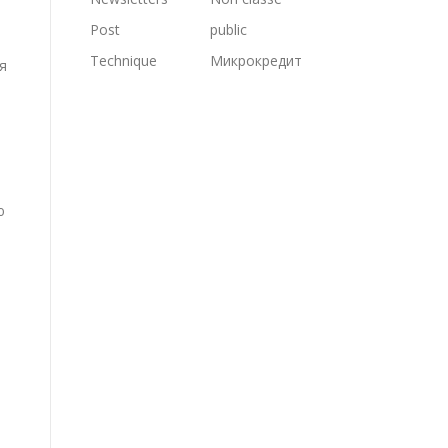
Post
public
Technique
Микрокредит
я
ю