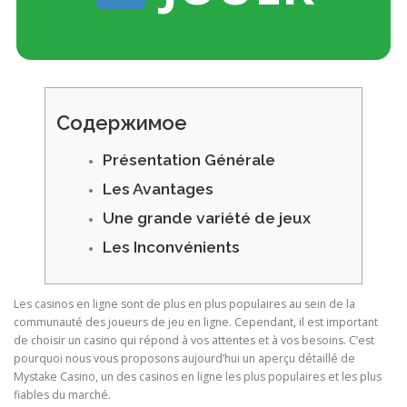
Содержимое
Présentation Générale
Les Avantages
Une grande variété de jeux
Les Inconvénients
Les casinos en ligne sont de plus en plus populaires au sein de la
communauté des joueurs de jeu en ligne. Cependant, il est important
de choisir un casino qui répond à vos attentes et à vos besoins. C’est
pourquoi nous vous proposons aujourd’hui un aperçu détaillé de
Mystake Casino, un des casinos en ligne les plus populaires et les plus
fiables du marché.