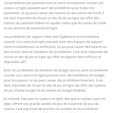
Les problèmes de paiement sont un autre inconvénient courant. Les
casinos en ligne peuvent avoir des problèmes pour traiter les
paiements, ce qui peut causer des retards ou des pertes de fonds. Il
est donc important de choisir un site de jeu en ligne qui offre des
options de paiement fiables et rapides, telles que les cartes de crédit
ou les services de paiement en ligne.
Les problèmes de support client sont également un inconvénient
courant. Les casinos en ligne peuvent avoir des équipes de support
client incompétentes ou inefficaces, ce qui peut causer des retards ou
des erreurs dans la résolution des problèmes. Il est donc important de
choisir un site de jeu en ligne qui offre un support client efficace et
disponible 24/7.
Enfin, les problèmes de limitation de budget sont un autre inconvénient
courant. Les casinos en ligne peuvent avoir des limitations de budget
pour les joueurs, ce qui peut causer des problèmes financiers. Il est
donc important de choisir un site de jeu en ligne qui offre des options
de jeu à faible budget et des limites de budget flexibles.
En résumé, bien que les casinos en ligne, tels que le mystak casino en
ligne, offrent une grande variété de jeux de hasard et de jeux de
chance, il est important de prendre en compte les inconvénients