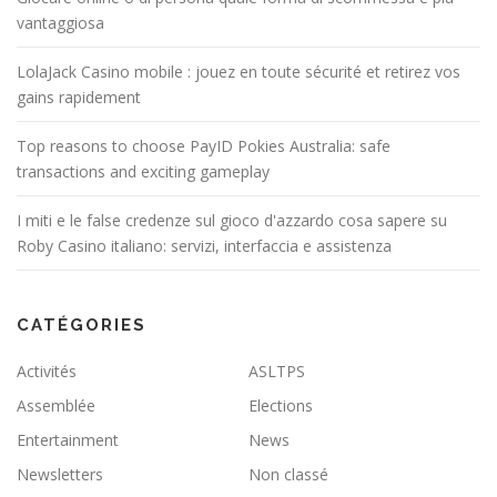
vantaggiosa
LolaJack Casino mobile : jouez en toute sécurité et retirez vos
gains rapidement
Top reasons to choose PayID Pokies Australia: safe
transactions and exciting gameplay
I miti e le false credenze sul gioco d'azzardo cosa sapere su
Roby Casino italiano: servizi, interfaccia e assistenza
CATÉGORIES
Activités
ASLTPS
Assemblée
Elections
Entertainment
News
Newsletters
Non classé