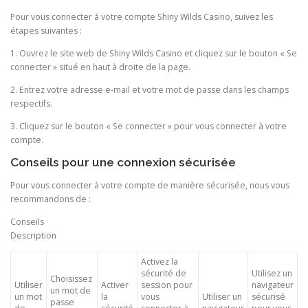
Pour vous connecter à votre compte Shiny Wilds Casino, suivez les
étapes suivantes :
1. Ouvrez le site web de Shiny Wilds Casino et cliquez sur le bouton « Se
connecter » situé en haut à droite de la page.
2. Entrez votre adresse e-mail et votre mot de passe dans les champs
respectifs.
3. Cliquez sur le bouton « Se connecter » pour vous connecter à votre
compte.
Conseils pour une connexion sécurisée
Pour vous connecter à votre compte de manière sécurisée, nous vous
recommandons de :
Conseils
Description
Activez la
sécurité de
Utilisez un
Choisissez
Utiliser
Activer
session pour
navigateur
un mot de
un mot
la
vous
Utiliser un
sécurisé
passe