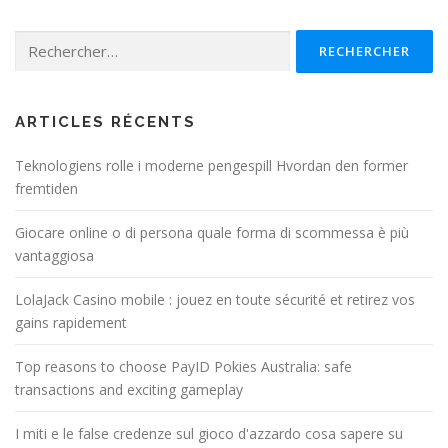
Rechercher :
ARTICLES RÉCENTS
Teknologiens rolle i moderne pengespill Hvordan den former
fremtiden
Giocare online o di persona quale forma di scommessa è più
vantaggiosa
LolaJack Casino mobile : jouez en toute sécurité et retirez vos
gains rapidement
Top reasons to choose PayID Pokies Australia: safe
transactions and exciting gameplay
I miti e le false credenze sul gioco d'azzardo cosa sapere su