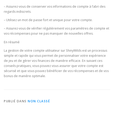
– Assurez-vous de conserver vos informations de compte à l’abri des
regards indiscrets.
– Utilisez un mot de passe fort et unique pour votre compte.
– Assurez-vous de vérifier régulièrement vos paramètres de compte et
vos récompenses pour ne pas manquer de nouvelles offres.
En résumé
La gestion de votre compte utilisateur sur ShinyWilds est un processus
simple et rapide qui vous permet de personnaliser votre expérience
de jeu et de gérer vos finances de manière efficace. En suivant ces
conseils pratiques, vous pouvez vous assurer que votre compte est
sécurisé et que vous pouvez bénéficier de vos récompenses et de vos
bonus de manière optimale.
PUBLIÉ DANS
NON CLASSÉ