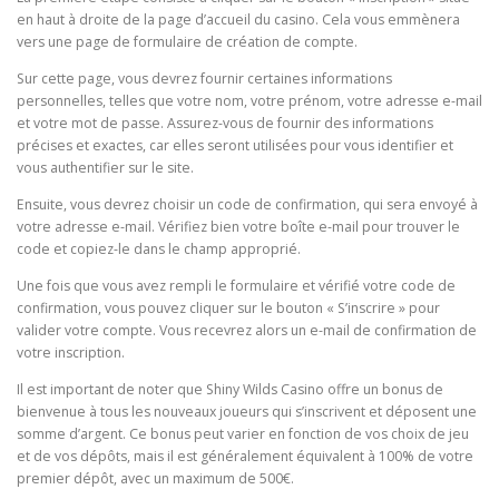
en haut à droite de la page d’accueil du casino. Cela vous emmènera
vers une page de formulaire de création de compte.
Sur cette page, vous devrez fournir certaines informations
personnelles, telles que votre nom, votre prénom, votre adresse e-mail
et votre mot de passe. Assurez-vous de fournir des informations
précises et exactes, car elles seront utilisées pour vous identifier et
vous authentifier sur le site.
Ensuite, vous devrez choisir un code de confirmation, qui sera envoyé à
votre adresse e-mail. Vérifiez bien votre boîte e-mail pour trouver le
code et copiez-le dans le champ approprié.
Une fois que vous avez rempli le formulaire et vérifié votre code de
confirmation, vous pouvez cliquer sur le bouton « S’inscrire » pour
valider votre compte. Vous recevrez alors un e-mail de confirmation de
votre inscription.
Il est important de noter que Shiny Wilds Casino offre un bonus de
bienvenue à tous les nouveaux joueurs qui s’inscrivent et déposent une
somme d’argent. Ce bonus peut varier en fonction de vos choix de jeu
et de vos dépôts, mais il est généralement équivalent à 100% de votre
premier dépôt, avec un maximum de 500€.