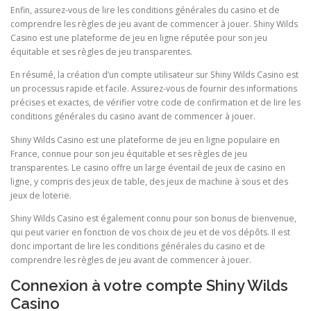
Enfin, assurez-vous de lire les conditions générales du casino et de
comprendre les règles de jeu avant de commencer à jouer. Shiny Wilds
Casino est une plateforme de jeu en ligne réputée pour son jeu
équitable et ses règles de jeu transparentes.
En résumé, la création d’un compte utilisateur sur Shiny Wilds Casino est
un processus rapide et facile. Assurez-vous de fournir des informations
précises et exactes, de vérifier votre code de confirmation et de lire les
conditions générales du casino avant de commencer à jouer.
Shiny Wilds Casino est une plateforme de jeu en ligne populaire en
France, connue pour son jeu équitable et ses règles de jeu
transparentes. Le casino offre un large éventail de jeux de casino en
ligne, y compris des jeux de table, des jeux de machine à sous et des
jeux de loterie.
Shiny Wilds Casino est également connu pour son bonus de bienvenue,
qui peut varier en fonction de vos choix de jeu et de vos dépôts. Il est
donc important de lire les conditions générales du casino et de
comprendre les règles de jeu avant de commencer à jouer.
Connexion à votre compte Shiny Wilds
Casino