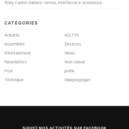
Roby Casino italiano: servizi, interfaccia e assistenza
CATÉGORIES
Activités
ASLTPS
Assemblée
Elections
Entertainment
News
Newsletters
Non classé
Post
public
Technique
Микрокредит
SUIVEZ NOS ACTIVITÉS SUR FACEBOOK