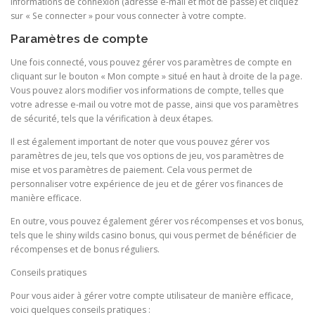
informations de connexion (adresse e-mail et mot de passe) et cliquez
sur « Se connecter » pour vous connecter à votre compte.
Paramètres de compte
Une fois connecté, vous pouvez gérer vos paramètres de compte en
cliquant sur le bouton « Mon compte » situé en haut à droite de la page.
Vous pouvez alors modifier vos informations de compte, telles que
votre adresse e-mail ou votre mot de passe, ainsi que vos paramètres
de sécurité, tels que la vérification à deux étapes.
Il est également important de noter que vous pouvez gérer vos
paramètres de jeu, tels que vos options de jeu, vos paramètres de
mise et vos paramètres de paiement. Cela vous permet de
personnaliser votre expérience de jeu et de gérer vos finances de
manière efficace.
En outre, vous pouvez également gérer vos récompenses et vos bonus,
tels que le shiny wilds casino bonus, qui vous permet de bénéficier de
récompenses et de bonus réguliers.
Conseils pratiques
Pour vous aider à gérer votre compte utilisateur de manière efficace,
voici quelques conseils pratiques :