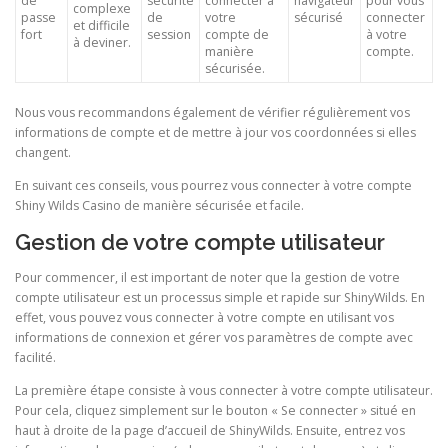
de
sécurité
connecter à
navigateur
pour vous
complexe
passe
de
votre
sécurisé
connecter
et difficile
fort
session
compte de
à votre
à deviner.
manière
compte.
sécurisée.
Nous vous recommandons également de vérifier régulièrement vos
informations de compte et de mettre à jour vos coordonnées si elles
changent.
En suivant ces conseils, vous pourrez vous connecter à votre compte
Shiny Wilds Casino de manière sécurisée et facile.
Gestion de votre compte utilisateur
Pour commencer, il est important de noter que la gestion de votre
compte utilisateur est un processus simple et rapide sur ShinyWilds. En
effet, vous pouvez vous connecter à votre compte en utilisant vos
informations de connexion et gérer vos paramètres de compte avec
facilité.
La première étape consiste à vous connecter à votre compte utilisateur.
Pour cela, cliquez simplement sur le bouton « Se connecter » situé en
haut à droite de la page d’accueil de ShinyWilds. Ensuite, entrez vos