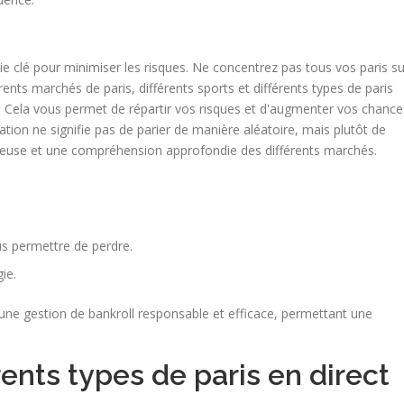
gie clé pour minimiser les risques. Ne concentrez pas tous vos paris su
rents marchés de paris, différents sports et différents types de paris
c.). Cela vous permet de répartir vos risques et d'augmenter vos chance
cation ne signifie pas de parier de manière aléatoire, mais plutôt de
ureuse et une compréhension approfondie des différents marchés.
s permettre de perdre.
ie.
 une gestion de bankroll responsable et efficace, permettant une
ents types de paris en direct