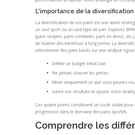
L'importance de la diversification
La diversification de vos paris est une autre straté
un seul sport ou un seul type de pari. Explorez diffé
(paris simples, paris combinés, paris en direct, et
de réaliser des bénéfices à long terme. La diversifi
sélectionner des paris basés sur une analyse rigo
Définir un budget initial clair.
Ne jamais chasser les pertes.
Miser uniquement ce que vous pouvez vou
Suivre vos résultats et ajuster votre stratég
Ces quatre points constituent un socle solide pour
progression dans le domaine des paris sportifs.
Comprendre les différ