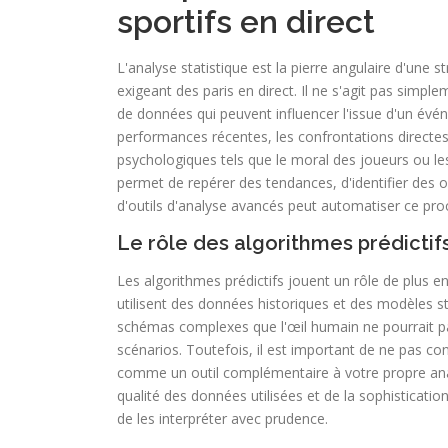
sportifs en direct
L'analyse statistique est la pierre angulaire d'une 
exigeant des paris en direct. Il ne s'agit pas simp
de données qui peuvent influencer l'issue d'un évén
performances récentes, les confrontations directe
psychologiques tels que le moral des joueurs ou l
permet de repérer des tendances, d'identifier des op
d'outils d'analyse avancés peut automatiser ce pro
Le rôle des algorithmes prédictif
Les algorithmes prédictifs jouent un rôle de plus en
utilisent des données historiques et des modèles stat
schémas complexes que l'œil humain ne pourrait pas
scénarios. Toutefois, il est important de ne pas cons
comme un outil complémentaire à votre propre analy
qualité des données utilisées et de la sophistication
de les interpréter avec prudence.