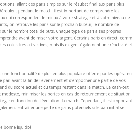
tions, allant des paris simples sur le résultat final aux paris plus
éroulent pendant le match. Il est important de comprendre les
ceux qui correspondent le mieux à votre stratégie et à votre niveau de
nts, on retrouve les paris sur le prochain buteur, le nombre de
is sur le nombre total de buts. Chaque type de pari a ses propres
 comprendre avant de miser votre argent. Certains paris en direct, com
des cotes très attractives, mais ils exigent également une réactivité e
 une fonctionnalité de plus en plus populaire offerte par les opérateu
tre pari avant la fin de l'événement et d'empocher une partie de vos
end du score actuel et du temps restant dans le match. Le cash-out
fit modeste, minimiser les pertes en cas de retournement de situation
tégie en fonction de l'évolution du match. Cependant, il est importan
lement entraîner une perte de gains potentiels si le pari initial se
 bonne liquidité.