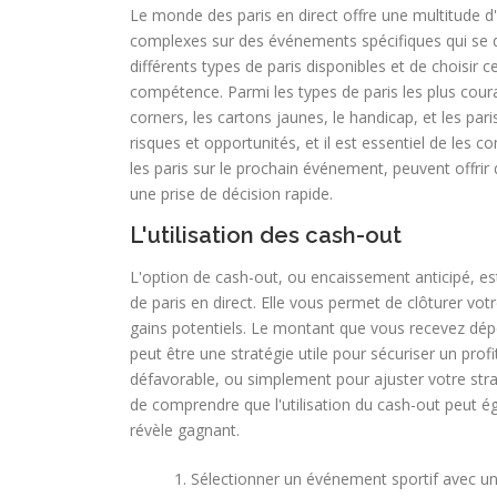
Le monde des paris en direct offre une multitude d'op
complexes sur des événements spécifiques qui se d
différents types de paris disponibles et de choisir 
compétence. Parmi les types de paris les plus coura
corners, les cartons jaunes, le handicap, et les par
risques et opportunités, et il est essentiel de les
les paris sur le prochain événement, peuvent offrir 
une prise de décision rapide.
L'utilisation des cash-out
L'option de cash-out, ou encaissement anticipé, est
de paris en direct. Elle vous permet de clôturer vo
gains potentiels. Le montant que vous recevez dép
peut être une stratégie utile pour sécuriser un pro
défavorable, ou simplement pour ajuster votre stra
de comprendre que l'utilisation du cash-out peut éga
révèle gagnant.
Sélectionner un événement sportif avec une