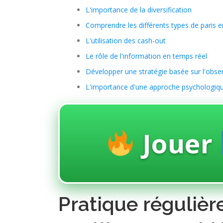
L'importance de la diversification
Comprendre les différents types de paris e
L'utilisation des cash-out
Le rôle de l'information en temps réel
Développer une stratégie basée sur l'obse
L'importance d'une approche psychologiqu
Jouer
Pratique régulière