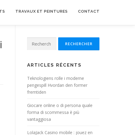
TS
TRAVAUX ET PEINTURES
CONTACT
Rechercher :
i
ARTICLES RÉCENTS
Teknologiens rolle i moderne
pengespill Hvordan den former
fremtiden
Giocare online o di persona quale
forma di scommessa è più
vantaggiosa
LolaJack Casino mobile : jouez en