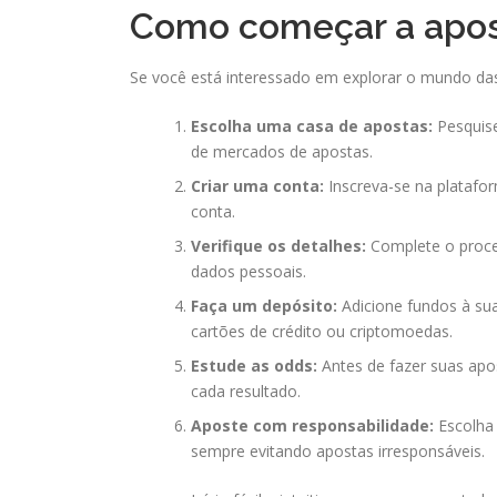
Como começar a apos
Se você está interessado em explorar o mundo das
Escolha uma casa de apostas:
Pesquise
de mercados de apostas.
Criar uma conta:
Inscreva-se na platafor
conta.
Verifique os detalhes:
Complete o proces
dados pessoais.
Faça um depósito:
Adicione fundos à su
cartões de crédito ou criptomoedas.
Estude as odds:
Antes de fazer suas apos
cada resultado.
Aposte com responsabilidade:
Escolha 
sempre evitando apostas irresponsáveis.