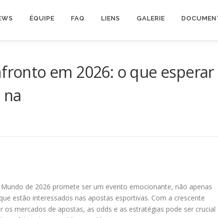
EWS
ÉQUIPE
FAQ
LIENS
GALERIE
DOCUMEN
nfronto em 2026: o que esperar
 na
o Mundo de 2026 promete ser um evento emocionante, não apenas
que estão interessados nas apostas esportivas. Com a crescente
r os mercados de apostas, as odds e as estratégias pode ser crucial