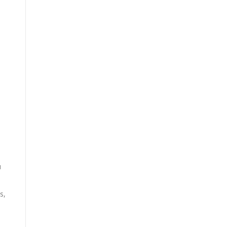
s
u
s,