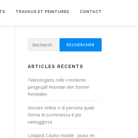
TS
TRAVAUX ET PEINTURES
CONTACT
Rechercher :
n
ARTICLES RÉCENTS
Teknologiens rolle i moderne
pengespill Hvordan den former
fremtiden
Giocare online o di persona quale
forma di scommessa è più
vantaggiosa
LolaJack Casino mobile : jouez en