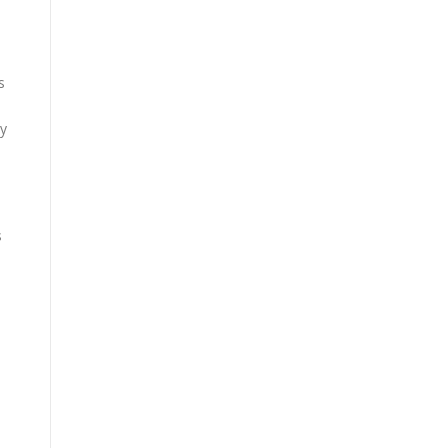
s
 y
s
s