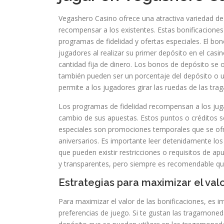
Vegashero Casino ofrece una atractiva variedad de
recompensar a los existentes. Estas bonificaciones
programas de fidelidad y ofertas especiales. El bo
jugadores al realizar su primer depósito en el casi
cantidad fija de dinero. Los bonos de depósito se o
también pueden ser un porcentaje del depósito o un
permite a los jugadores girar las ruedas de las tra
Los programas de fidelidad recompensan a los jugad
cambio de sus apuestas. Estos puntos o créditos se
especiales son promociones temporales que se of
aniversarios. Es importante leer detenidamente los
que pueden existir restricciones o requisitos de a
y transparentes, pero siempre es recomendable que
Estrategias para maximizar el valo
Para maximizar el valor de las bonificaciones, es i
preferencias de juego. Si te gustan las tragamoned