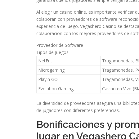
garantiza que los jugadores siempre tengan acceso
Al elegir un casino online, es importante verificar
colaboran con proveedores de software reconocido
experiencia de juego. Vegashero Casino se destaca 
colaboración con los mejores proveedores de soft
Proveedor de Software
Tipos de Juegos
NetEnt
Tragamonedas, Bla
Microgaming
Tragamonedas, Pó
Play'n GO
Tragamonedas, Vi
Evolution Gaming
Casino en Vivo (Bl
La diversidad de proveedores asegura una bibliote
de jugadores con diferentes preferencias.
Bonificaciones y prom
jugar en Vegashero C