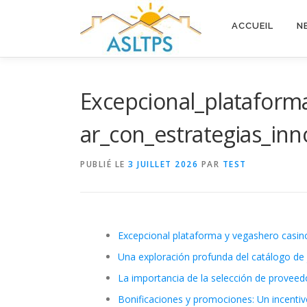
Aller
au
ACCUEIL
N
contenu
Excepcional_plataform
ar_con_estrategias_in
PUBLIÉ LE
3 JUILLET 2026
PAR
TEST
Excepcional plataforma y vegashero casin
Una exploración profunda del catálogo de
La importancia de la selección de provee
Bonificaciones y promociones: Un incenti