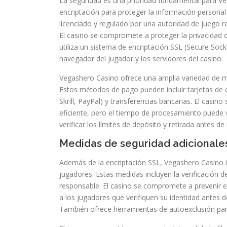
La seguridad es una prioridad fundamental para Veg
encriptación para proteger la información persona
licenciado y regulado por una autoridad de juego r
El casino se compromete a proteger la privacidad d
utiliza un sistema de encriptación SSL (Secure Soc
navegador del jugador y los servidores del casino.
Vegashero Casino ofrece una amplia variedad de mét
Estos métodos de pago pueden incluir tarjetas de c
Skrill, PayPal) y transferencias bancarias. El casin
eficiente, pero el tiempo de procesamiento puede
verificar los límites de depósito y retirada antes de
Medidas de seguridad adicional
Además de la encriptación SSL, Vegashero Casino 
jugadores. Estas medidas incluyen la verificación d
responsable. El casino se compromete a prevenir el 
a los jugadores que verifiquen su identidad antes d
También ofrece herramientas de autoexclusión par