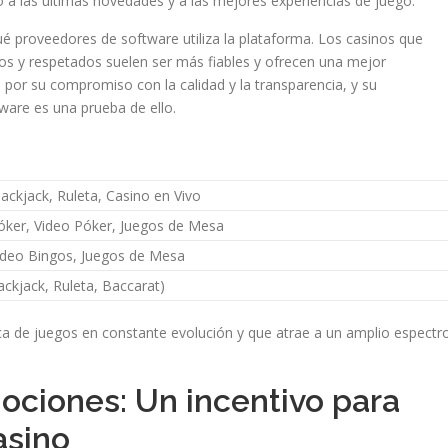
 a las últimas novedades y a las mejores experiencias de juego.
 qué proveedores de software utiliza la plataforma. Los casinos que
s y respetados suelen ser más fiables y ofrecen una mejor
por su compromiso con la calidad y la transparencia, y su
ware es una prueba de ello.
ckjack, Ruleta, Casino en Vivo
ker, Video Póker, Juegos de Mesa
deo Bingos, Juegos de Mesa
ackjack, Ruleta, Baccarat)
ca de juegos en constante evolución y que atrae a un amplio espectr
ociones: Un incentivo para
asino