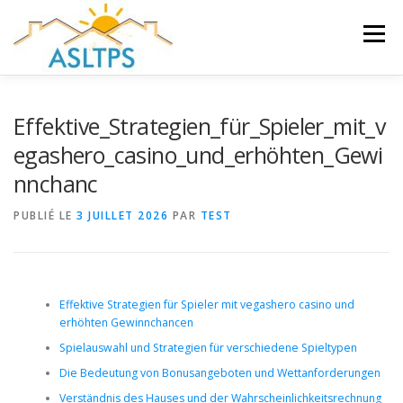
Aller
au
Menu
contenu
ACCUEIL
NEWS
ÉQUIPE
FAQ
LIENS
Effektive_Strategien_für_Spieler_mit_v
egashero_casino_und_erhöhten_Gewi
nnchanc
GALERIE
DOCUMENTS
PUBLIÉ LE
3 JUILLET 2026
PAR
TEST
TRAVAUX ET PEINTURES
CONTACT
Effektive Strategien für Spieler mit vegashero casino und
erhöhten Gewinnchancen
Spielauswahl und Strategien für verschiedene Spieltypen
Die Bedeutung von Bonusangeboten und Wettanforderungen
Verständnis des Hauses und der Wahrscheinlichkeitsrechnung