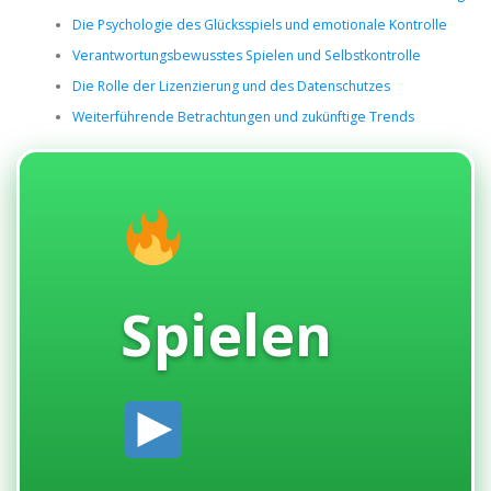
Die Psychologie des Glücksspiels und emotionale Kontrolle
Verantwortungsbewusstes Spielen und Selbstkontrolle
Die Rolle der Lizenzierung und des Datenschutzes
Weiterführende Betrachtungen und zukünftige Trends
Spielen