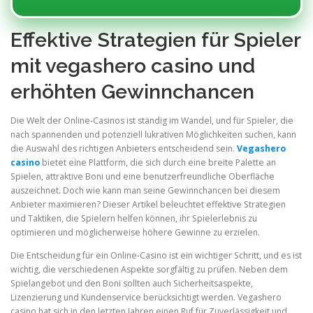
Effektive Strategien für Spieler
mit vegashero casino und
erhöhten Gewinnchancen
Die Welt der Online-Casinos ist ständig im Wandel, und für Spieler, die
nach spannenden und potenziell lukrativen Möglichkeiten suchen, kann
die Auswahl des richtigen Anbieters entscheidend sein.
Vegashero
casino
bietet eine Plattform, die sich durch eine breite Palette an
Spielen, attraktive Boni und eine benutzerfreundliche Oberfläche
auszeichnet. Doch wie kann man seine Gewinnchancen bei diesem
Anbieter maximieren? Dieser Artikel beleuchtet effektive Strategien
und Taktiken, die Spielern helfen können, ihr Spielerlebnis zu
optimieren und möglicherweise höhere Gewinne zu erzielen.
Die Entscheidung für ein Online-Casino ist ein wichtiger Schritt, und es ist
wichtig, die verschiedenen Aspekte sorgfältig zu prüfen. Neben dem
Spielangebot und den Boni sollten auch Sicherheitsaspekte,
Lizenzierung und Kundenservice berücksichtigt werden. Vegashero
casino hat sich in den letzten Jahren einen Ruf für Zuverlässigkeit und