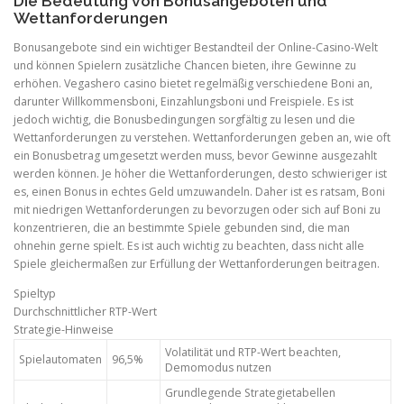
Die Bedeutung von Bonusangeboten und
Wettanforderungen
Bonusangebote sind ein wichtiger Bestandteil der Online-Casino-Welt
und können Spielern zusätzliche Chancen bieten, ihre Gewinne zu
erhöhen. Vegashero casino bietet regelmäßig verschiedene Boni an,
darunter Willkommensboni, Einzahlungsboni und Freispiele. Es ist
jedoch wichtig, die Bonusbedingungen sorgfältig zu lesen und die
Wettanforderungen zu verstehen. Wettanforderungen geben an, wie oft
ein Bonusbetrag umgesetzt werden muss, bevor Gewinne ausgezahlt
werden können. Je höher die Wettanforderungen, desto schwieriger ist
es, einen Bonus in echtes Geld umzuwandeln. Daher ist es ratsam, Boni
mit niedrigen Wettanforderungen zu bevorzugen oder sich auf Boni zu
konzentrieren, die an bestimmte Spiele gebunden sind, die man
ohnehin gerne spielt. Es ist auch wichtig zu beachten, dass nicht alle
Spiele gleichermaßen zur Erfüllung der Wettanforderungen beitragen.
Spieltyp
Durchschnittlicher RTP-Wert
Strategie-Hinweise
Volatilität und RTP-Wert beachten,
Spielautomaten
96,5%
Demomodus nutzen
Grundlegende Strategietabellen