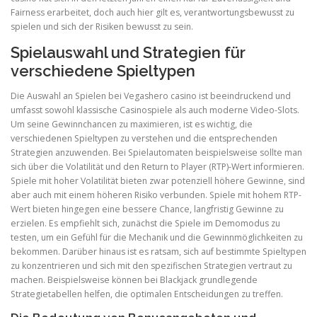
Fairness erarbeitet, doch auch hier gilt es, verantwortungsbewusst zu
spielen und sich der Risiken bewusst zu sein.
Spielauswahl und Strategien für
verschiedene Spieltypen
Die Auswahl an Spielen bei Vegashero casino ist beeindruckend und
umfasst sowohl klassische Casinospiele als auch moderne Video-Slots.
Um seine Gewinnchancen zu maximieren, ist es wichtig, die
verschiedenen Spieltypen zu verstehen und die entsprechenden
Strategien anzuwenden. Bei Spielautomaten beispielsweise sollte man
sich über die Volatilität und den Return to Player (RTP)-Wert informieren.
Spiele mit hoher Volatilität bieten zwar potenziell höhere Gewinne, sind
aber auch mit einem höheren Risiko verbunden. Spiele mit hohem RTP-
Wert bieten hingegen eine bessere Chance, langfristig Gewinne zu
erzielen. Es empfiehlt sich, zunächst die Spiele im Demomodus zu
testen, um ein Gefühl für die Mechanik und die Gewinnmöglichkeiten zu
bekommen. Darüber hinaus ist es ratsam, sich auf bestimmte Spieltypen
zu konzentrieren und sich mit den spezifischen Strategien vertraut zu
machen. Beispielsweise können bei Blackjack grundlegende
Strategietabellen helfen, die optimalen Entscheidungen zu treffen.