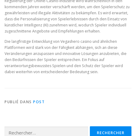
Regulierung der Online-Casino-Industrie wird wahrscheinlich in den
kommenden Jahren weiter verschärft werden, um den Spielerschutz zu
gewährleisten und illegale Aktivitäten zu bekämpfen. Es wird erwartet,
dass die Personalisierung von Spielerlebnissen durch den Einsatz von
künstlicher Intelligenz (KI) zunehmen wird, wodurch Spieler individuell
zugeschnittene Angebote und Empfehlungen erhalten.
Die langfristige Entwicklung von Vegashero casino und ähnlichen
Plattformen wird stark von der Fähigkeit abhängen, sich an diese
Veränderungen anzupassen und innovative Lösungen anzubieten, die
den Bedürfnissen der Spieler entsprechen. Ein Fokus auf
verantwortungsbewusstes Spielen und den Schutz der Spieler wird
dabei weiterhin von entscheidender Bedeutung sein.
PUBLIÉ DANS
POST
Rechercher :