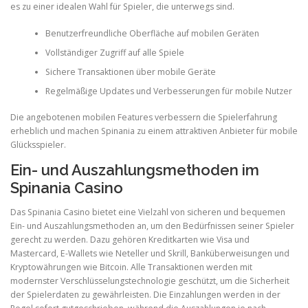
es zu einer idealen Wahl für Spieler, die unterwegs sind.
Benutzerfreundliche Oberfläche auf mobilen Geräten
Vollständiger Zugriff auf alle Spiele
Sichere Transaktionen über mobile Geräte
Regelmäßige Updates und Verbesserungen für mobile Nutzer
Die angebotenen mobilen Features verbessern die Spielerfahrung
erheblich und machen Spinania zu einem attraktiven Anbieter für mobile
Glücksspieler.
Ein- und Auszahlungsmethoden im
Spinania Casino
Das Spinania Casino bietet eine Vielzahl von sicheren und bequemen
Ein- und Auszahlungsmethoden an, um den Bedürfnissen seiner Spieler
gerecht zu werden. Dazu gehören Kreditkarten wie Visa und
Mastercard, E-Wallets wie Neteller und Skrill, Banküberweisungen und
Kryptowährungen wie Bitcoin. Alle Transaktionen werden mit
modernster Verschlüsselungstechnologie geschützt, um die Sicherheit
der Spielerdaten zu gewährleisten. Die Einzahlungen werden in der