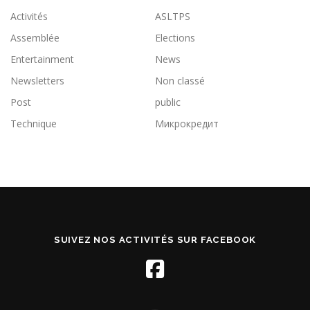
Activités
ASLTPS
Assemblée
Elections
Entertainment
News
Newsletters
Non classé
Post
public
Technique
Микрокредит
SUIVEZ NOS ACTIVITÉS SUR FACEBOOK