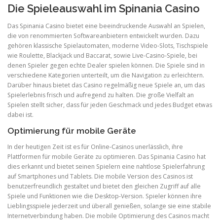
Die Spieleauswahl im Spinania Casino
Das Spinania Casino bietet eine beeindruckende Auswahl an Spielen,
die von renommierten Softwareanbietern entwickelt wurden. Dazu
gehören klassische Spielautomaten, moderne Video-Slots, Tischspiele
wie Roulette, Blackjack und Baccarat, sowie Live-Casino-Spiele, bei
denen Spieler gegen echte Dealer spielen können. Die Spiele sind in
verschiedene Kategorien unterteilt, um die Navigation zu erleichtern.
Darüber hinaus bietet das Casino regelmäßig neue Spiele an, um das
Spielerlebnis frisch und aufregend zu halten. Die große Vielfalt an
Spielen stellt sicher, dass für jeden Geschmack und jedes Budget etwas
dabei ist.
Optimierung für mobile Geräte
In der heutigen Zeit ist es für Online-Casinos unerlässlich, ihre
Plattformen für mobile Geräte zu optimieren. Das Spinania Casino hat
dies erkannt und bietet seinen Spielern eine nahtlose Spielerfahrung
auf Smartphones und Tablets. Die mobile Version des Casinos ist
benutzerfreundlich gestaltet und bietet den gleichen Zugriff auf alle
Spiele und Funktionen wie die Desktop-Version. Spieler können ihre
Lieblingsspiele jederzeit und überall genießen, solange sie eine stabile
Internetverbindung haben. Die mobile Optimierung des Casinos macht