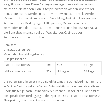
sorgfältig zu prüfen. Diese Bedingungen legen beispielsweise fest,
welche Spiele mit dem Bonus gespielt werden können, wie oft der
Bonus umgesetzt werden muss, bevor Gewinne ausgezahlt werden
können, und ob es ein maximales Auszahlungslimit gibt. Eine genaue
Kenntnis dieser Bedingungen hilft Spielern, Missverständnisse zu
vermeiden und das Beste aus dem Bonus herauszuholen. Es ist ratsam,
die Bonusbedingungen auf der Website des Casinos oder im
Kundenservice zu überprüfen.
Bonusart
Umsatzbedingungen
Maximaler Auszahlungsbetrag
Gültigkeitsdauer
No Deposit Bonus
40x
50 €
7 Tage
Willkommensbonus
35x
Unbegrenzt
30 Tage
Die obige Tabelle zeigt ein Beispiel für typische Bonusbedingungen, die
in Online-Casinos gelten können. Es ist wichtig zu beachten, dass diese
Bedingungen je nach Casino variieren können. Daher ist es unerlässlich,
die spezifischen Bedingungen des Spinania Casino No Deposit Bonus zu
überprüfen, bevor man ihn in Anspruch nimmt.