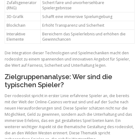
Zufallsgenerator
Sichert faire und unvorhersehbare
(RNG)
Spielergebnisse
3D-Grafik
Schafft eine immersive Spielumgebung
Blockchain
Erhöht Transparenz und Sicherheit
Interaktive
Bereichern das Spielerlebnis und erhöhen die
Elemente
Gewinnchancen
Die Integration dieser Technologien und Spielmechaniken macht den
rodeoslot zu einem spannenden und innovativen Angebot für Spieler,
die Wert auf Fairness, Sicherheit und Unterhaltung legen.
Zielgruppenanalyse: Wer sind die
typischen Spieler?
Der rodeoslot spricht in erster Linie erfahrene Spieler an, die bereits
mit der Welt der Online-Casinos vertraut sind und auf der Suche nach
neuen Herausforderungen sind. Diese Spieler schätzen nicht nur die
Möglichkeit, Geld zu gewinnen, sondern auch die Unterhaltung und das
immersive Erlebnis, das ein gut gestaltetes Spiel bieten kann. Ein
weiterer wichtiger Aspekt ist die thematische Gestaltung des rodeoslot,
die an den Wilden Westen erinnert. Diese Thematik spricht