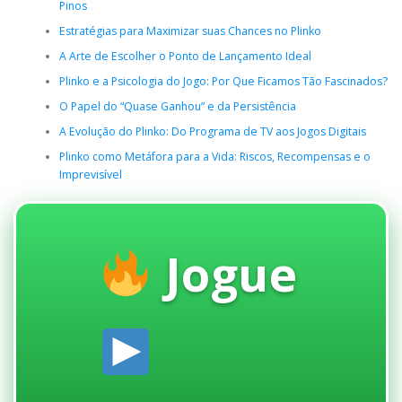
Pinos
Estratégias para Maximizar suas Chances no Plinko
A Arte de Escolher o Ponto de Lançamento Ideal
Plinko e a Psicologia do Jogo: Por Que Ficamos Tão Fascinados?
O Papel do “Quase Ganhou” e da Persistência
A Evolução do Plinko: Do Programa de TV aos Jogos Digitais
Plinko como Metáfora para a Vida: Riscos, Recompensas e o
Imprevisível
Jogue