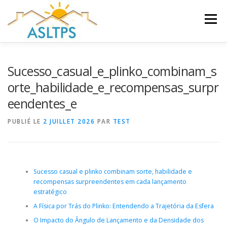
Aller
au
Menu
contenu
ACCUEIL
NEWS
ÉQUIPE
FAQ
LIENS
Sucesso_casual_e_plinko_combinam_s
orte_habilidade_e_recompensas_surpr
eendentes_e
GALERIE
DOCUMENTS
PUBLIÉ LE
2 JUILLET 2026
PAR
TEST
TRAVAUX ET PEINTURES
CONTACT
Sucesso casual e plinko combinam sorte, habilidade e
recompensas surpreendentes em cada lançamento
estratégico
A Física por Trás do Plinko: Entendendo a Trajetória da Esfera
O Impacto do Ângulo de Lançamento e da Densidade dos