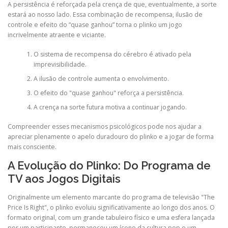
A persistência é reforçada pela crença de que, eventualmente, a sorte
estará ao nosso lado. Essa combinação de recompensa, ilusão de
controle e efeito do “quase ganhou” torna o plinko um jogo
incrivelmente atraente e viciante.
O sistema de recompensa do cérebro é ativado pela
imprevisibilidade.
A ilusão de controle aumenta o envolvimento.
O efeito do "quase ganhou" reforça a persistência.
A crença na sorte futura motiva a continuar jogando.
Compreender esses mecanismos psicológicos pode nos ajudar a
apreciar plenamente o apelo duradouro do plinko e a jogar de forma
mais consciente.
A Evolução do Plinko: Do Programa de
TV aos Jogos Digitais
Originalmente um elemento marcante do programa de televisão "The
Price Is Right", o plinko evoluiu significativamente ao longo dos anos. O
formato original, com um grande tabuleiro físico e uma esfera lançada
por um participante, permaneceu um ícone da cultura pop e um