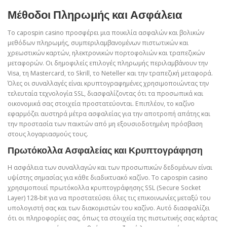
Μέθοδοι Πληρωμής και Ασφάλεια
Το capospin casino προσφέρει μια ποικιλία ασφαλών και βολικών
μεθόδων πληρωμής, συμπεριλαμβανομένων πιστωτικών και
χρεωστικών καρτών, ηλεκτρονικών πορτοφολιών και τραπεζικών
μεταφορών. Οι δημοφιλείς επιλογές πληρωμής περιλαμβάνουν την
Visa, τη Mastercard, το Skrill, το Neteller και την τραπεζική μεταφορά.
Όλες οι συναλλαγές είναι κρυπτογραφημένες χρησιμοποιώντας την
τελευταία τεχνολογία SSL, διασφαλίζοντας ότι τα προσωπικά και
οικονομικά σας στοιχεία προστατεύονται. Επιπλέον, το καζίνο
εφαρμόζει αυστηρά μέτρα ασφαλείας για την αποτροπή απάτης και
την προστασία των παικτών από μη εξουσιοδοτημένη πρόσβαση
στους λογαριασμούς τους.
Πρωτόκολλα Ασφαλείας και Κρυπτογράφηση
Η ασφάλεια των συναλλαγών και των προσωπικών δεδομένων είναι
υψίστης σημασίας για κάθε διαδικτυακό καζίνο. Το capospin casino
χρησιμοποιεί πρωτόκολλα κρυπτογράφησης SSL (Secure Socket
Layer) 128-bit για να προστατεύσει όλες τις επικοινωνίες μεταξύ του
υπολογιστή σας και των διακομιστών του καζίνο. Αυτό διασφαλίζει
ότι οι πληροφορίες σας, όπως τα στοιχεία της πιστωτικής σας κάρτας