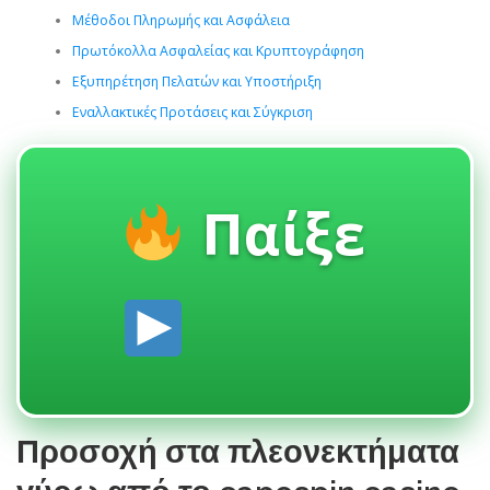
Μέθοδοι Πληρωμής και Ασφάλεια
Πρωτόκολλα Ασφαλείας και Κρυπτογράφηση
Εξυπηρέτηση Πελατών και Υποστήριξη
Εναλλακτικές Προτάσεις και Σύγκριση
Παίξε
Προσοχή στα πλεονεκτήματα