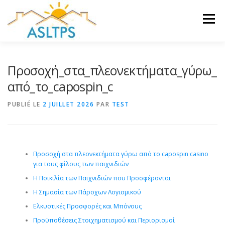
Aller
au
Menu
contenu
ACCUEIL
NEWS
ÉQUIPE
FAQ
LIENS
Προσοχή_στα_πλεονεκτήματα_γύρω_
από_το_capospin_c
GALERIE
DOCUMENTS
PUBLIÉ LE
2 JUILLET 2026
PAR
TEST
TRAVAUX ET PEINTURES
CONTACT
Προσοχή στα πλεονεκτήματα γύρω από το capospin casino
για τους φίλους των παιχνιδιών
Η Ποικιλία των Παιχνιδιών που Προσφέρονται
Η Σημασία των Πάροχων Λογισμικού
Ελκυστικές Προσφορές και Μπόνους
Προϋποθέσεις Στοιχηματισμού και Περιορισμοί