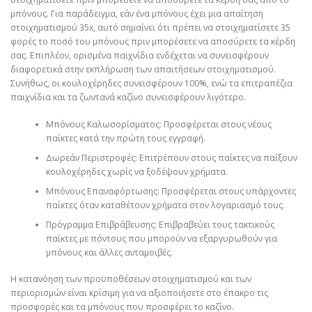
μπόνους. Για παράδειγμα, εάν ένα μπόνους έχει μια απαίτηση
στοιχηματισμού 35x, αυτό σημαίνει ότι πρέπει να στοιχηματίσετε 35
φορές το ποσό του μπόνους πριν μπορέσετε να αποσύρετε τα κέρδη
σας. Επιπλέον, ορισμένα παιχνίδια ενδέχεται να συνεισφέρουν
διαφορετικά στην εκπλήρωση των απαιτήσεων στοιχηματισμού.
Συνήθως, οι κουλοχέρηδες συνεισφέρουν 100%, ενώ τα επιτραπέζια
παιχνίδια και τα ζωντανά καζίνο συνεισφέρουν λιγότερο.
Μπόνους Καλωσορίσματος: Προσφέρεται στους νέους
παίκτες κατά την πρώτη τους εγγραφή.
Δωρεάν Περιστροφές: Επιτρέπουν στους παίκτες να παίξουν
κουλοχέρηδες χωρίς να ξοδέψουν χρήματα.
Μπόνους Επαναφόρτωσης: Προσφέρεται στους υπάρχοντες
παίκτες όταν καταθέτουν χρήματα στον λογαριασμό τους.
Πρόγραμμα Επιβράβευσης: Επιβραβεύει τους τακτικούς
παίκτες με πόντους που μπορούν να εξαργυρωθούν για
μπόνους και άλλες ανταμοιβές.
Η κατανόηση των προϋποθέσεων στοιχηματισμού και των
περιορισμών είναι κρίσιμη για να αξιοποιήσετε στο έπακρο τις
προσφορές και τα μπόνους που προσφέρει το καζίνο.