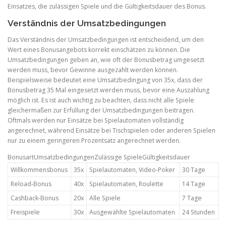
Einsatzes, die zulässigen Spiele und die Gültigkeitsdauer des Bonus.
Verständnis der Umsatzbedingungen
Das Verständnis der Umsatzbedingungen ist entscheidend, um den
Wert eines Bonusangebots korrekt einschätzen zu können. Die
Umsatzbedingungen geben an, wie oft der Bonusbetrag umgesetzt
werden muss, bevor Gewinne ausgezahlt werden können.
Beispielsweise bedeutet eine Umsatzbedingung von 35x, dass der
Bonusbetrag 35 Mal eingesetzt werden muss, bevor eine Auszahlung
möglich ist. Es ist auch wichtig zu beachten, dass nicht alle Spiele
gleichermaßen zur Erfüllung der Umsatzbedingungen beitragen.
Oftmals werden nur Einsätze bei Spielautomaten vollständig
angerechnet, während Einsätze bei Tischspielen oder anderen Spielen
nur zu einem geringeren Prozentsatz angerechnet werden.
BonusartUmsatzbedingungenZulässige SpieleGültigkeitsdauer
Willkommensbonus
35x
Spielautomaten, Video-Poker
30 Tage
Reload-Bonus
40x
Spielautomaten, Roulette
14 Tage
Cashback-Bonus
20x
Alle Spiele
7 Tage
Freispiele
30x
Ausgewählte Spielautomaten
24 Stunden