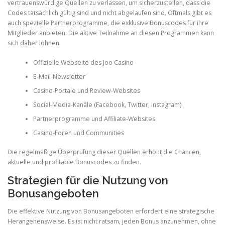
vertrauenswürdige Quellen zu verlassen, um sicherzustellen, dass die
Codes tatsächlich gültig sind und nicht abgelaufen sind. Oftmals gibt es
auch spezielle Partnerprogramme, die exklusive Bonuscodes für ihre
Mitglieder anbieten. Die aktive Teilnahme an diesen Programmen kann
sich daher lohnen.
Offizielle Webseite des Joo Casino
E-Mail-Newsletter
Casino-Portale und Review-Websites
Social-Media-Kanäle (Facebook, Twitter, Instagram)
Partnerprogramme und Affiliate-Websites
Casino-Foren und Communities
Die regelmäßige Überprüfung dieser Quellen erhöht die Chancen,
aktuelle und profitable Bonuscodes zu finden.
Strategien für die Nutzung von
Bonusangeboten
Die effektive Nutzung von Bonusangeboten erfordert eine strategische
Herangehensweise. Es ist nicht ratsam, jeden Bonus anzunehmen, ohne