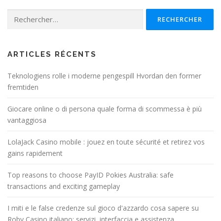
Rechercher :
ARTICLES RÉCENTS
Teknologiens rolle i moderne pengespill Hvordan den former
fremtiden
Giocare online o di persona quale forma di scommessa è più
vantaggiosa
LolaJack Casino mobile : jouez en toute sécurité et retirez vos
gains rapidement
Top reasons to choose PayID Pokies Australia: safe
transactions and exciting gameplay
I miti e le false credenze sul gioco d'azzardo cosa sapere su
Roby Casino italiano: servizi, interfaccia e assistenza