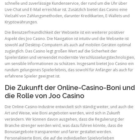
schnelle und zuverlässige Kundenservice, der rund um die Uhr über
Live-Chat und E-Mail erreichbar ist. Zusätzlich bietet das Casino eine
Vielzahl von Zahlungsmethoden, darunter Kreditkarten, E-Wallets und
Kryptowährungen.
Die Benutzerfreundlichkeit der Webseite ist ein weiterer positiver
Aspekt des Joo Casino. Die Navigation ist intuitiv und die Webseite ist
sowohl auf Desktop-Computern als auch auf mobilen Geräten optimal
zugänglich. Das Casino legt großen Wert auf die Sicherheit der
Spielerdaten und verwendet modernste Verschlüsselungstechnologien,
um sensible Informationen zu schützen. Insgesamt bietet Joo Casino ein
rundum gelungenes Spielerlebnis, das sowohl für Anfänger als auch für
erfahrene Spieler geeignet ist.
Die Zukunft der Online-Casino-Boni und
die Rolle von Joo Casino
Die Online-Casino-Industrie entwickelt sich ständig weiter, und auch die
Art und Weise, wie Boni angeboten werden, wird sich in Zukunft
verändern. Wir können davon ausgehen, dass die Regulierung der
Branche strenger werden wird, was dazu führen könnte, dass die
Bonusangebote transparenter und fairer gestaltet werden.
Personalisierte Boni, die auf die individuellen Spielvorlieben