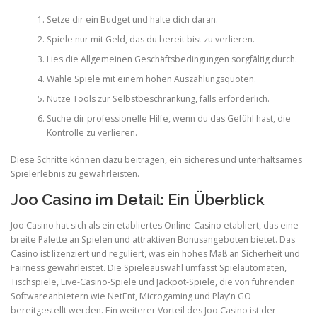
Setze dir ein Budget und halte dich daran.
Spiele nur mit Geld, das du bereit bist zu verlieren.
Lies die Allgemeinen Geschäftsbedingungen sorgfältig durch.
Wähle Spiele mit einem hohen Auszahlungsquoten.
Nutze Tools zur Selbstbeschränkung, falls erforderlich.
Suche dir professionelle Hilfe, wenn du das Gefühl hast, die
Kontrolle zu verlieren.
Diese Schritte können dazu beitragen, ein sicheres und unterhaltsames
Spielerlebnis zu gewährleisten.
Joo Casino im Detail: Ein Überblick
Joo Casino hat sich als ein etabliertes Online-Casino etabliert, das eine
breite Palette an Spielen und attraktiven Bonusangeboten bietet. Das
Casino ist lizenziert und reguliert, was ein hohes Maß an Sicherheit und
Fairness gewährleistet. Die Spieleauswahl umfasst Spielautomaten,
Tischspiele, Live-Casino-Spiele und Jackpot-Spiele, die von führenden
Softwareanbietern wie NetEnt, Microgaming und Play'n GO
bereitgestellt werden. Ein weiterer Vorteil des Joo Casino ist der