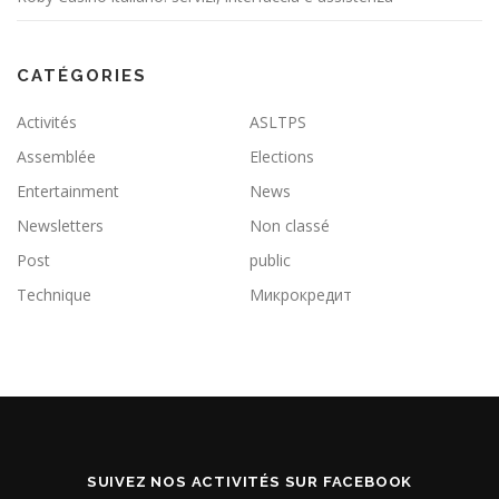
CATÉGORIES
Activités
ASLTPS
Assemblée
Elections
Entertainment
News
Newsletters
Non classé
Post
public
Technique
Микрокредит
SUIVEZ NOS ACTIVITÉS SUR FACEBOOK