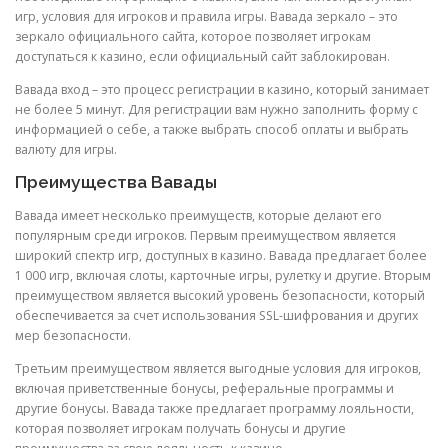
игр, условия для игроков и правила игры. Вавада зеркало – это
зеркало официального сайта, которое позволяет игрокам
доступаться к казино, если официальный сайт заблокирован.
Вавада вход – это процесс регистрации в казино, который занимает
не более 5 минут. Для регистрации вам нужно заполнить форму с
информацией о себе, а также выбрать способ оплаты и выбрать
валюту для игры.
Преимущества Вавады
Вавада имеет несколько преимуществ, которые делают его
популярным среди игроков. Первым преимуществом является
широкий спектр игр, доступных в казино. Вавада предлагает более
1 000 игр, включая слоты, карточные игры, рулетку и другие. Вторым
преимуществом является высокий уровень безопасности, который
обеспечивается за счет использования SSL-шифрования и других
мер безопасности.
Третьим преимуществом является выгодные условия для игроков,
включая приветственные бонусы, реферальные программы и
другие бонусы. Вавада также предлагает программу лояльности,
которая позволяет игрокам получать бонусы и другие