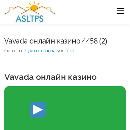
Aller
au
Menu
contenu
ACCUEIL
NEWS
ÉQUIPE
FAQ
LIENS
Vavada онлайн казино.4458 (2)
PUBLIÉ LE
1 JUILLET 2026
PAR
TEST
GALERIE
DOCUMENTS
Vavada онлайн казино
TRAVAUX ET PEINTURES
CONTACT