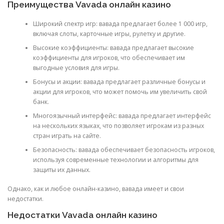
Преимущества Vavada онлайн казино
Широкий спектр игр: вавада предлагает более 1 000 игр,
включая слоты, карточные игры, рулетку и другие.
Высокие коэффициенты: вавада предлагает высокие
коэффициенты для игроков, что обеспечивает им
выгодные условия для игры.
Бонусы и акции: вавада предлагает различные бонусы и
акции для игроков, что может помочь им увеличить свой
банк.
Многоязычный интерфейс: вавада предлагает интерфейс
на нескольких языках, что позволяет игрокам из разных
стран играть на сайте.
Безопасность: вавада обеспечивает безопасность игроков,
используя современные технологии и алгоритмы для
защиты их данных.
Однако, как и любое онлайн-казино, вавада имеет и свои
недостатки.
Недостатки Vavada онлайн казино