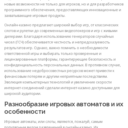
новые возможности не только для игроков, но и для разработчиков
программного обеспечения, предоставляющих инновационные и
захватывающие игровые продукты.
Онлайн-казино предлагают широкий выбор игр, от классических
слотов и рулетки до современных видеопокеров и игр с живыми
дилерами. Благодаря использованию генераторов случайных
чисел (ГСЧ) обеспечивается честность и непредсказуемость
результатов игр. Однако, важно помнить о необходимости
ответственной игры и выбирать только проверенные и
лицензированные платформы, гарантирующие безопасность и
конфиденциальность персональных данных. В противном случае,
использование недобросовестных ресурсов может привести к
финансовым потерям и другим неприятным последствиям.
Эволюция компьютерных технологий и увеличение скорости
интернет-соединений сделали интернет-казино доступными для
широкой аудитории.
Разнообразие игровых автоматов и их
особенности
Игровые автоматы, или слоты, являются, пожалуй, самым
популярным видом развлечений в онлайн-казино. Их