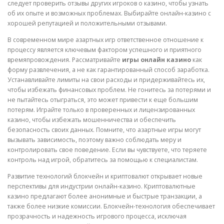
следует проверить отзывы других игроков о казино, чтобы узнать
об их опыте и возможных проблемах. Выбирайте онлайн-казино с
хорошей репутацией и положительными отзывами.
В современном мире азартных игр ответственное отношение к
процессу является ключевым фактором успешного и приятного
времяпровождения. Рассматривайте
игры онлайн казино
как
форму развлечения, а не как гарантированный способ заработка.
Устанавливайте лимиты на свои расходы и придерживайтесь их,
чтобы избежать финансовых проблем. Не гонитесь за потерями и
не пытайтесь отыграться, это может привести к еще большим
потерям. Играйте только в проверенных и лицензированных
казино, чтобы избежать мошенничества и обеспечить
безопасность своих данных. Помните, что азартные игры могут
вызывать зависимость, поэтому важно соблюдать меру и
контролировать свое поведение. Если вы чувствуете, что теряете
контроль над игрой, обратитесь за помощью к специалистам.
Развитие технологий блокчейн и криптовалют открывает новые
перспективы для индустрии онлайн-казино. Криптовалютные
казино предлагают более анонимные и быстрые транзакции, а
также более низкие комиссии. Блокчейн-технология обеспечивает
прозрачность и надежность игрового процесса, исключая