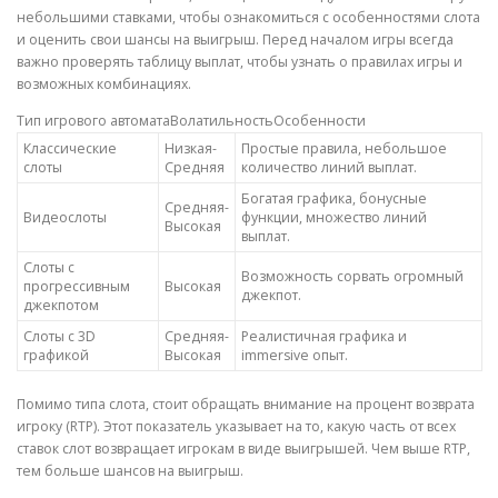
небольшими ставками, чтобы ознакомиться с особенностями слота
и оценить свои шансы на выигрыш. Перед началом игры всегда
важно проверять таблицу выплат, чтобы узнать о правилах игры и
возможных комбинациях.
Тип игрового автоматаВолатильностьОсобенности
Классические
Низкая-
Простые правила, небольшое
слоты
Средняя
количество линий выплат.
Богатая графика, бонусные
Средняя-
Видеослоты
функции, множество линий
Высокая
выплат.
Слоты с
Возможность сорвать огромный
прогрессивным
Высокая
джекпот.
джекпотом
Слоты с 3D
Средняя-
Реалистичная графика и
графикой
Высокая
immersive опыт.
Помимо типа слота, стоит обращать внимание на процент возврата
игроку (RTP). Этот показатель указывает на то, какую часть от всех
ставок слот возвращает игрокам в виде выигрышей. Чем выше RTP,
тем больше шансов на выигрыш.