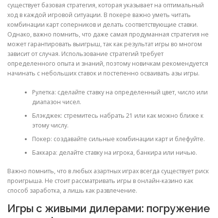
существует базовая стратегия, которая указывает на оптимальный
ход в каждой игровой ситуации. В покере важно уметь читать
комбинации карт соперников и делать соответствующие ставки.
Однако, важно помнить, что даже самая продуманная стратегия не
может гарантировать выигрыш, так как результат игры во многом
зависит от случая. Использование стратегий требует
определенного опыта и знаний, поэтому новичкам рекомендуется
начинать с небольших ставок и постепенно осваивать азы игры.
Рулетка: сделайте ставку на определенный цвет, число или
диапазон чисел.
Блэкджек: стремитесь набрать 21 или как можно ближе к
этому числу.
Покер: создавайте сильные комбинации карт и блефуйте.
Баккара: делайте ставку на игрока, банкира или ничью.
Важно помнить, что в любых азартных играх всегда существует риск
проигрыша. Не стоит рассматривать игры в онлайн-казино как
способ заработка, а лишь как развлечение.
Игры с живыми дилерами: погружение