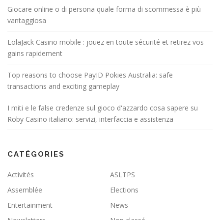
Giocare online o di persona quale forma di scommessa è più
vantaggiosa
LolaJack Casino mobile : jouez en toute sécurité et retirez vos
gains rapidement
Top reasons to choose PayID Pokies Australia: safe
transactions and exciting gameplay
I miti e le false credenze sul gioco d'azzardo cosa sapere su
Roby Casino italiano: servizi, interfaccia e assistenza
CATÉGORIES
Activités
ASLTPS
Assemblée
Elections
Entertainment
News