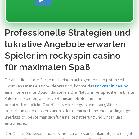
Professionelle Strategien und
lukrative Angebote erwarten
Spieler im rockyspin casino
für maximalen Spaß
Für alle, die auf der Suche nach einem aufregenden und potenziell
lukrativen Online-Casino-Erlebnis sind, könnte das
rockyspin casino
eine interessante Option darstellen. Die Plattform verspricht eine breite
Palette an Spielen, attraktive Bonusangebote und eine
benutzerfreundliche Oberfläche. Allerdings ist eine sorgfältige
Betrachtung und das Verständnis der damit verbundenen Bedingungen
unerlässlich, bevor man sich für eine Registrierung und Einzahlung
entscheidet.
Der Online-Glücksspielmarkt ist heutzutage stark umkämpft, und es gibt