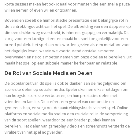
korte sessies maken het ook ideaal voor mensen die een snelle pauze
willen nemen of even willen ontspannen.
Bovendien speelt de humoristische presentatie een belangrijke rol in
de aantrekkingskracht van het spel. De afbeelding van een dappere kip
die een drukke weg oversteekt, is inherent grappig en vermakelijk. Dit
zorgt voor een luchtige sfeer en maakt het spel toegankelijk voor een
breed publiek. Het spel kan ook worden gezien als een metafoor voor
het dagelijks leven, waarin we voortdurend obstakels moeten
overwinnen en risico's moeten nemen om onze doelen te bereiken. Dit
maakt het spel op een subtiele manier herkenbaar en relatable.
De Rol van Sociale Media en Delen
De populariteit van dit spel is ook te danken aan de mogelijkheid om
scores te delen op sociale media. Spelers kunnen elkaar uitdagen om
hun hoogste scores te verbeteren, en hun prestaties delen met
vrienden en familie. Dit creëert een gevoel van competitie en
gemeenschap, en vergroot de aantrekkingskracht van het spel. Online
platforms en sociale media spelen een cruciale rol in de verspreiding
van dit soort spellen, waardoor ze een breder publiek kunnen
bereiken. Het delen van gameplay video’s en screenshots versterkt de
viraliteit van het spel nog verder.