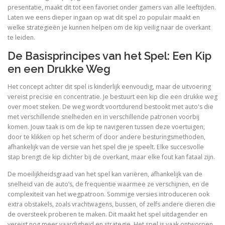
presentatie, maakt dit tot een favoriet onder gamers van alle leeftijden.
Laten we eens dieper ingaan op wat dit spel zo populair maakt en
welke strategieën je kunnen helpen om de kip veilig naar de overkant
te leiden.
De Basisprincipes van het Spel: Een Kip
en een Drukke Weg
Het concept achter dit spel is kinderlijk eenvoudig, maar de uitvoering
vereist precisie en concentratie. Je bestuurt een kip die een drukke weg
over moet steken. De weg wordt voortdurend bestookt met auto's die
met verschillende snelheden en in verschillende patronen voorbij
komen. Jouw taak is om de kip te navigeren tussen deze voertuigen,
door te klikken op het scherm of door andere besturingsmethoden,
afhankelijk van de versie van het spel die je speelt. Elke succesvolle
stap brengt de kip dichter bij de overkant, maar elke fout kan fataal zijn.
De moeilijkheidsgraad van het spel kan variëren, afhankelijk van de
snelheid van de auto’s, de frequentie waarmee ze verschijnen, en de
complexiteit van het wegpatroon. Sommige versies introduceren ook
extra obstakels, zoals vrachtwagens, bussen, of zelfs andere dieren die
de oversteek proberen te maken. Dit maakt het spel uitdagender en
vereist nog meer vaardigheid en strategie. Het spel is vaak ontworpen