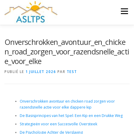
Aller
au
Menu
contenu
ACCUEIL
NEWS
ÉQUIPE
FAQ
LIENS
Onverschrokken_avontuur_en_chicke
n_road_zorgen_voor_razendsnelle_acti
e_voor_elke
GALERIE
DOCUMENTS
PUBLIÉ LE
1 JUILLET 2026
PAR
TEST
TRAVAUX ET PEINTURES
CONTACT
Onverschrokken avontuur en chicken road zorgen voor
razendsnelle actie voor elke dappere kip
De Basisprincipes van het Spel: Een Kip en een Drukke Weg
Strategieën voor een Succesvolle Oversteek
De Psychologie Achter de Verslaving