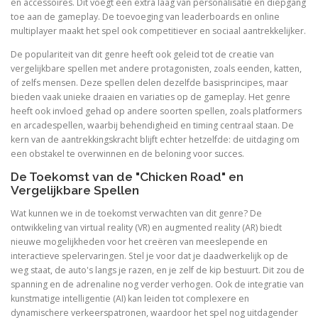
en accessoires. Dit voegt een extra laag van personalisatie en diepgang
toe aan de gameplay. De toevoeging van leaderboards en online
multiplayer maakt het spel ook competitiever en sociaal aantrekkelijker.
De populariteit van dit genre heeft ook geleid tot de creatie van
vergelijkbare spellen met andere protagonisten, zoals eenden, katten,
of zelfs mensen. Deze spellen delen dezelfde basisprincipes, maar
bieden vaak unieke draaien en variaties op de gameplay. Het genre
heeft ook invloed gehad op andere soorten spellen, zoals platformers
en arcadespellen, waarbij behendigheid en timing centraal staan. De
kern van de aantrekkingskracht blijft echter hetzelfde: de uitdaging om
een obstakel te overwinnen en de beloning voor succes.
De Toekomst van de "Chicken Road" en
Vergelijkbare Spellen
Wat kunnen we in de toekomst verwachten van dit genre? De
ontwikkeling van virtual reality (VR) en augmented reality (AR) biedt
nieuwe mogelijkheden voor het creëren van meeslepende en
interactieve spelervaringen. Stel je voor dat je daadwerkelijk op de
weg staat, de auto's langs je razen, en je zelf de kip bestuurt. Dit zou de
spanning en de adrenaline nog verder verhogen. Ook de integratie van
kunstmatige intelligentie (AI) kan leiden tot complexere en
dynamischere verkeerspatronen, waardoor het spel nog uitdagender