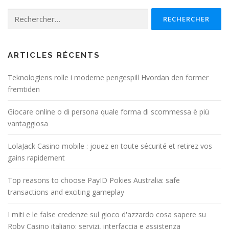
Rechercher :
ARTICLES RÉCENTS
Teknologiens rolle i moderne pengespill Hvordan den former
fremtiden
Giocare online o di persona quale forma di scommessa è più
vantaggiosa
LolaJack Casino mobile : jouez en toute sécurité et retirez vos
gains rapidement
Top reasons to choose PayID Pokies Australia: safe
transactions and exciting gameplay
I miti e le false credenze sul gioco d'azzardo cosa sapere su
Roby Casino italiano: servizi, interfaccia e assistenza