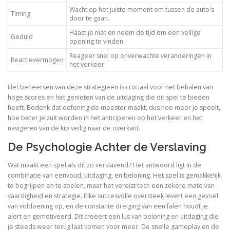
Wacht op het juiste moment om tussen de auto's
Timing
door te gaan.
Haast je niet en neem de tijd om een veilige
Geduld
opening te vinden.
Reageer snel op onverwachte veranderingen in
Reactievermogen
het verkeer.
Het beheersen van deze strategieën is cruciaal voor het behalen van
hoge scores en het genieten van de uitdaging die dit spel te bieden
heeft. Bedenk dat oefening de meester maakt, dus hoe meer je speelt,
hoe beter je zult worden in het anticiperen op het verkeer en het
navigeren van de kip veilig naar de overkant.
De Psychologie Achter de Verslaving
Wat maakt een spel als dit zo verslavend? Het antwoord ligt in de
combinatie van eenvoud, uitdaging, en beloning. Het spel is gemakkelijk
te begrijpen en te spelen, maar het vereist toch een zekere mate van
vaardigheid en strategie. Elke succesvolle oversteek levert een gevoel
van voldoening op, en de constante dreiging van een falen houdt je
alert en gemotiveerd. Dit creëert een lus van beloning en uitdaging die
je steeds weer terug laat komen voor meer. De snelle gameplay en de