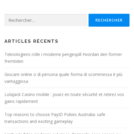
Rechercher :
ARTICLES RÉCENTS
Teknologiens rolle i moderne pengespill Hvordan den former
fremtiden
Giocare online o di persona quale forma di scommessa è più
vantaggiosa
LolaJack Casino mobile : jouez en toute sécurité et retirez vos
gains rapidement
Top reasons to choose PayID Pokies Australia: safe
transactions and exciting gameplay