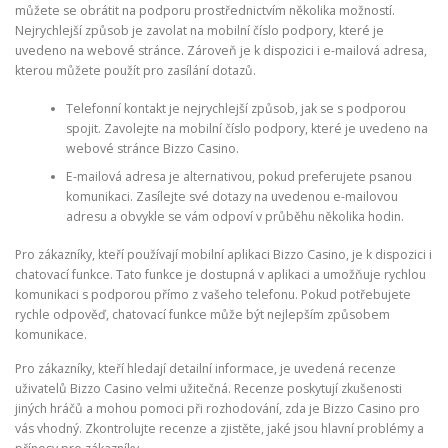
můžete se obrátit na podporu prostřednictvím několika možností.
Nejrychlejší způsob je zavolat na mobilní číslo podpory, které je
uvedeno na webové stránce. Zároveň je k dispozici i e-mailová adresa,
kterou můžete použít pro zasílání dotazů.
Telefonní kontakt je nejrychlejší způsob, jak se s podporou
spojit. Zavolejte na mobilní číslo podpory, které je uvedeno na
webové stránce Bizzo Casino.
E-mailová adresa je alternativou, pokud preferujete psanou
komunikaci. Zasílejte své dotazy na uvedenou e-mailovou
adresu a obvykle se vám odpoví v průběhu několika hodin.
Pro zákazníky, kteří používají mobilní aplikaci Bizzo Casino, je k dispozici i
chatovací funkce. Tato funkce je dostupná v aplikaci a umožňuje rychlou
komunikaci s podporou přímo z vašeho telefonu. Pokud potřebujete
rychle odpověď, chatovací funkce může být nejlepším způsobem
komunikace.
Pro zákazníky, kteří hledají detailní informace, je uvedená recenze
uživatelů Bizzo Casino velmi užitečná. Recenze poskytují zkušenosti
jiných hráčů a mohou pomoci při rozhodování, zda je Bizzo Casino pro
vás vhodný. Zkontrolujte recenze a zjistěte, jaké jsou hlavní problémy a