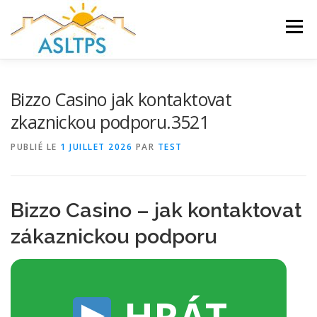
Aller
au
Menu
contenu
ACCUEIL
NEWS
ÉQUIPE
FAQ
LIENS
Bizzo Casino jak kontaktovat
zkaznickou podporu.3521
GALERIE
DOCUMENTS
PUBLIÉ LE
1 JUILLET 2026
PAR
TEST
TRAVAUX ET PEINTURES
CONTACT
Bizzo Casino – jak kontaktovat
zákaznickou podporu
HRÁT