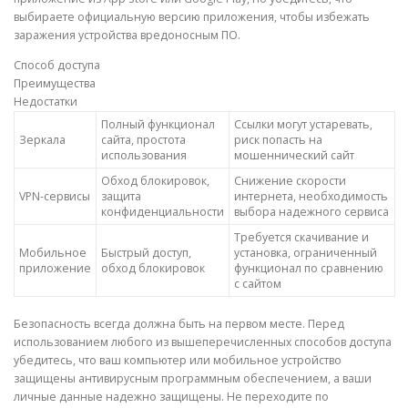
выбираете официальную версию приложения, чтобы избежать
заражения устройства вредоносным ПО.
Способ доступа
Преимущества
Недостатки
Полный функционал
Ссылки могут устаревать,
Зеркала
сайта, простота
риск попасть на
использования
мошеннический сайт
Обход блокировок,
Снижение скорости
VPN-сервисы
защита
интернета, необходимость
конфиденциальности
выбора надежного сервиса
Требуется скачивание и
Мобильное
Быстрый доступ,
установка, ограниченный
приложение
обход блокировок
функционал по сравнению
с сайтом
Безопасность всегда должна быть на первом месте. Перед
использованием любого из вышеперечисленных способов доступа
убедитесь, что ваш компьютер или мобильное устройство
защищены антивирусным программным обеспечением, а ваши
личные данные надежно защищены. Не переходите по