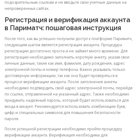
подозрительным ссылкам и не вводьте свои учетные данные на
непроверенных сайтах.
Регистрация и верификация аккаунта
в Париматч: пошаговая инструкция
После того, как вы успешно получили доступ к платформе Париматч,
следующим шагом является регистрация аккаунта. Процедура
регистрации достаточно проста и не займет много времени. Для
регистрации необходимо заполнить короткую анкету, указав свои
личные данные, такие как имя, фамилия, дату рождения, адрес
электронной почты и номер телефона. Важно указывать только
достоверную информацию, так как она будет проверяться в
процессе верификации аккаунта. После заполнения анкеты
необходимо подтвердить свой адрес электронной почты, перейдя
по ссылке, отправленной на указанный адрес. Также необходимо
придумать надежный пароль, который будет использоваться для
входа в аккаунт. Рекомендуется использовать комбинацию букв,
цифр и специальных символов для повышения безопасности
пароля.
После успешной регистрации необходимо пройти процедуру
верификации аккаунта. Верификация необходима для