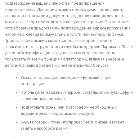
подтверждения вашей личности и предотвращения
мошенничества. Для верификации необходимо предоставить
сканы или фотографии документов, удостоверяющих личность,
таких как паспорт или водительское удостоверение. Также может
потребоваться предоставить подтверждение адреса проживания,
например, счет за коммунальные услуги или выписку из банка.
Процесс верификации может занять некоторое время, в
зависимости от загруженности службы поддержки Париматч. После
успешной верификации аккаунта вы сможете полноценно
пользоваться всеми функциями платформы, включая внесение
депозитов, вывод средств и участие в акциях и бонусах.
Укажите только достоверную информацию при
регистрации.
Используйте надежный пароль, состоящий из букв, цифр и
специальных символов.
Подготовьте сканы или фотографии необходимых
документов для верификации аккаунта.
Будьте готовы к тому, что процесс верификации может
занять некоторое время.