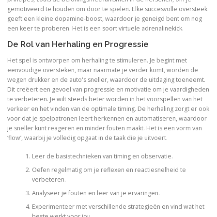
gemotiveerd te houden om door te spelen. Elke succesvolle oversteek
geeft een kleine dopamine-boost, waardoor je geneigd bent om nog
een keer te proberen. Het is een soort virtuele adrenalinekick.
De Rol van Herhaling en Progressie
Het spel is ontworpen om herhaling te stimuleren. Je begint met
eenvoudige oversteken, maar naarmate je verder komt, worden de
wegen drukker en de auto's sneller, waardoor de uitdaging toeneemt.
Dit creëert een gevoel van progressie en motivatie om je vaardigheden
te verbeteren. Je wilt steeds beter worden in het voorspellen van het
verkeer en het vinden van de optimale timing. De herhaling zorgt er ook
voor dat je spelpatronen leert herkennen en automatiseren, waardoor
je sneller kunt reageren en minder fouten maakt. Het is een vorm van
‘flow’, waarbij je volledig opgaat in de taak die je uitvoert.
Leer de basistechnieken van timing en observatie.
Oefen regelmatig om je reflexen en reactiesnelheid te
verbeteren.
Analyseer je fouten en leer van je ervaringen.
Experimenteer met verschillende strategieën en vind wat het
beste werkt voor jou.