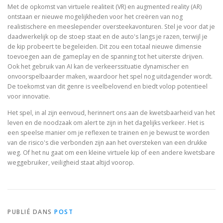
Met de opkomst van virtuele realiteit (VR) en augmented reality (AR)
ontstaan er nieuwe mogelijkheden voor het creëren van nog
realistischere en meeslepender oversteekavonturen. Stel je voor dat je
daadwerkelijk op de stoep staat en de auto's langs je razen, terwijl je
de kip probeert te begeleiden. Dit zou een totaal nieuwe dimensie
toevoegen aan de gameplay en de spanning tot het uiterste drijven.
Ook het gebruik van AI kan de verkeerssituatie dynamischer en
onvoorspelbaarder maken, waardoor het spel nog uitdagender wordt.
De toekomst van dit genre is veelbelovend en biedt volop potentieel
voor innovatie.
Het spel, in al zijn eenvoud, herinnert ons aan de kwetsbaarheid van het
leven en de noodzaak om alert te zijn in het dagelijks verkeer. Het is
een speelse manier om je reflexen te trainen en je bewust te worden
van de risico's die verbonden zijn aan het oversteken van een drukke
weg. Of het nu gaat om een kleine virtuele kip of een andere kwetsbare
weggebruiker, veiligheid staat altijd voorop.
PUBLIÉ DANS
POST