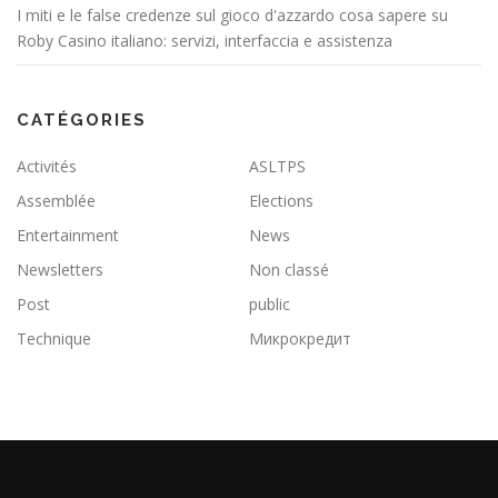
I miti e le false credenze sul gioco d'azzardo cosa sapere su
Roby Casino italiano: servizi, interfaccia e assistenza
CATÉGORIES
Activités
ASLTPS
Assemblée
Elections
Entertainment
News
Newsletters
Non classé
Post
public
Technique
Микрокредит