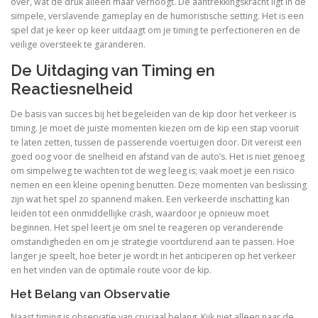
over, wat de druk alleen maar verhoogt. De aantrekkingskracht ligt in de
simpele, verslavende gameplay en de humoristische setting. Het is een
spel dat je keer op keer uitdaagt om je timing te perfectioneren en de
veilige oversteek te garanderen.
De Uitdaging van Timing en
Reactiesnelheid
De basis van succes bij het begeleiden van de kip door het verkeer is
timing. Je moet de juiste momenten kiezen om de kip een stap vooruit
te laten zetten, tussen de passerende voertuigen door. Dit vereist een
goed oog voor de snelheid en afstand van de auto’s. Het is niet genoeg
om simpelweg te wachten tot de weg leeg is; vaak moet je een risico
nemen en een kleine opening benutten. Deze momenten van beslissing
zijn wat het spel zo spannend maken. Een verkeerde inschatting kan
leiden tot een onmiddellijke crash, waardoor je opnieuw moet
beginnen. Het spel leert je om snel te reageren op veranderende
omstandigheden en om je strategie voortdurend aan te passen. Hoe
langer je speelt, hoe beter je wordt in het anticiperen op het verkeer
en het vinden van de optimale route voor de kip.
Het Belang van Observatie
Naast timing is observatie van cruciaal belang. Kijk niet alleen naar de