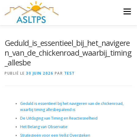
Aller
au
Menu
contenu
ACCUEIL
NEWS
ÉQUIPE
FAQ
LIENS
Geduld_is_essentieel_bij_het_navigere
n_van_de_chickenroad_waarbij_timing
_allesbe
GALERIE
DOCUMENTS
PUBLIÉ LE
30 JUIN 2026
PAR
TEST
TRAVAUX ET PEINTURES
CONTACT
Geduld is essentieel bij het navigeren van de chickenroad,
waarbij timing allesbepalend is
De Uitdaging van Timing en Reactiesnelheid
Het Belang van Observatie
Strategieën voor een Veilig Oversteken