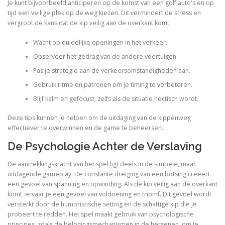
Je kunt bijvoorbeeld anticiperen op de komst van een golf auto's en op
tijd een veilige plek op de weg kiezen. Dit vermindert de stress en
vergroot de kans dat de kip veilig aan de overkant komt.
Wacht op duidelijke openingen in het verkeer.
Observeer het gedrag van de andere voertuigen.
Pas je strategie aan de verkeersomstandigheden aan.
Gebruik ritme en patronen om je timing te verbeteren.
Blijf kalm en gefocust, zelfs als de situatie hectisch wordt.
Deze tips kunnen je helpen om de uitdaging van de kippenweg
effectiever te overwinnen en de game te beheersen.
De Psychologie Achter de Verslaving
De aantrekkingskracht van het spel ligt deels in de simpele, maar
uitdagende gameplay. De constante dreiging van een botsing creëert
een gevoel van spanning en opwinding. Als de kip veilig aan de overkant
komt, ervaar je een gevoel van voldoening en triomf. Dit gevoel wordt
versterkt door de humoristische setting en de schattige kip die je
probeert te redden. Het spel maakt gebruik van psychologische
principes, zoals de beloningsmechanismen in de hersenen, om je