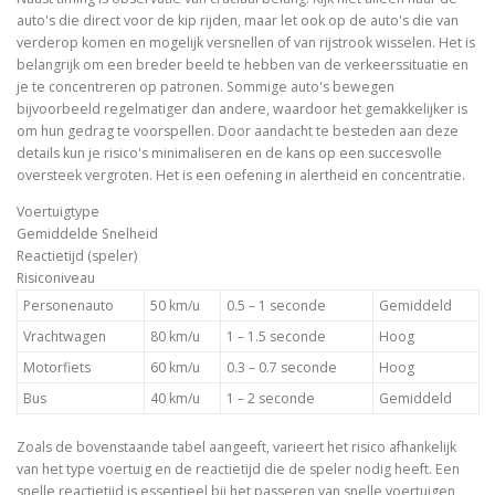
auto's die direct voor de kip rijden, maar let ook op de auto's die van
verderop komen en mogelijk versnellen of van rijstrook wisselen. Het is
belangrijk om een breder beeld te hebben van de verkeerssituatie en
je te concentreren op patronen. Sommige auto's bewegen
bijvoorbeeld regelmatiger dan andere, waardoor het gemakkelijker is
om hun gedrag te voorspellen. Door aandacht te besteden aan deze
details kun je risico's minimaliseren en de kans op een succesvolle
oversteek vergroten. Het is een oefening in alertheid en concentratie.
Voertuigtype
Gemiddelde Snelheid
Reactietijd (speler)
Risiconiveau
Personenauto
50 km/u
0.5 – 1 seconde
Gemiddeld
Vrachtwagen
80 km/u
1 – 1.5 seconde
Hoog
Motorfiets
60 km/u
0.3 – 0.7 seconde
Hoog
Bus
40 km/u
1 – 2 seconde
Gemiddeld
Zoals de bovenstaande tabel aangeeft, varieert het risico afhankelijk
van het type voertuig en de reactietijd die de speler nodig heeft. Een
snelle reactietijd is essentieel bij het passeren van snelle voertuigen