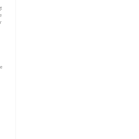
gt
e
r
re