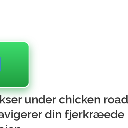
kser under chicken roa
vigerer din fjerkræede