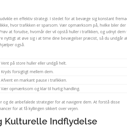
 udvikle en effektiv strategi. I stedet for at bevæge sig konstant frema
blikke, hvor trafikken er sparsom. Vær opmærksom på, hvilke biler der
øv at forudse, hvornår der vil opstå huller i trafikken, og udnyt dem t
e nyttigt at øve sig i at time dine bevægelser præcist, så du undgår a
 hjælper også.
Vent på store huller eller undgå helt.
Kryds forsigtigt mellem dem.
Afvent en markant pause i trafikken.
Vær opmærksom og klar til hurtig handling.
per og de anbefalede strategier for at navigere dem. At forstå disse
ancer for at få kyllingen sikkert over vejen.
g Kulturelle Indflydelse