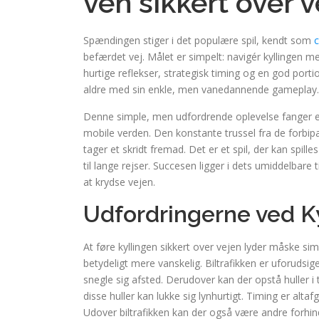
ven sikkert over 
Spændingen stiger i det populære spil, kendt som
befærdet vej. Målet er simpelt: navigér kyllingen m
hurtige reflekser, strategisk timing og en god portion
aldre med sin enkle, men vanedannende gameplay.
Denne simple, men udfordrende oplevelse fanger ess
mobile verden. Den konstante trussel fra de forbipa
tager et skridt fremad. Det er et spil, der kan spilles
til lange rejser. Succesen ligger i dets umiddelbare 
at krydse vejen.
Udfordringerne ved K
At føre kyllingen sikkert over vejen lyder måske si
betydeligt mere vanskelig. Biltrafikken er uforudsig
snegle sig afsted. Derudover kan der opstå huller i 
disse huller kan lukke sig lynhurtigt. Timing er alta
Udover biltrafikken kan der også være andre forhindr