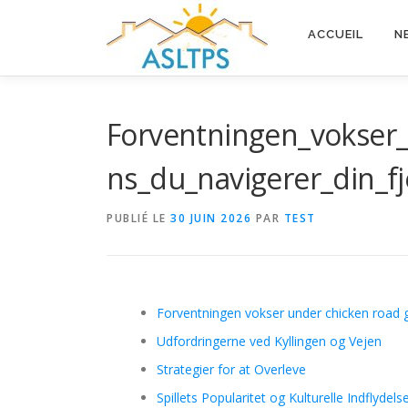
Aller
au
ACCUEIL
N
contenu
Forventningen_vokser
ns_du_navigerer_din_f
PUBLIÉ LE
30 JUIN 2026
PAR
TEST
Forventningen vokser under chicken road g
Udfordringerne ved Kyllingen og Vejen
Strategier for at Overleve
Spillets Popularitet og Kulturelle Indflydels