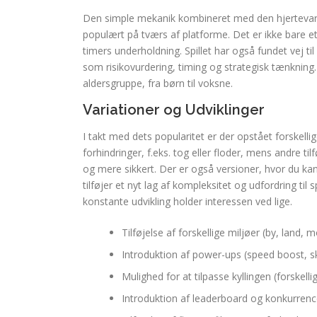
Den simple mekanik kombineret med den hjertevarme 
populært på tværs af platforme. Det er ikke bare et
timers underholdning. Spillet har også fundet vej t
som risikovurdering, timing og strategisk tænkning. 
aldersgruppe, fra børn til voksne.
Variationer og Udviklinger
I takt med dets popularitet er der opstået forskell
forhindringer, f.eks. tog eller floder, mens andre t
og mere sikkert. Der er også versioner, hvor du kan
tilføjer et nyt lag af kompleksitet og udfordring til 
konstante udvikling holder interessen ved lige.
Tilføjelse af forskellige miljøer (by, land, m
Introduktion af power-ups (speed boost, sk
Mulighed for at tilpasse kyllingen (forskell
Introduktion af leaderboard og konkurrenc