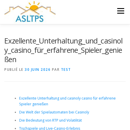
Aller
au
Menu
contenu
ACCUEIL
NEWS
ÉQUIPE
FAQ
LIENS
Exzellente_Unterhaltung_und_casinol
y_casino_für_erfahrene_Spieler_genie
ßen
GALERIE
DOCUMENTS
PUBLIÉ LE
30 JUIN 2026
PAR
TEST
TRAVAUX ET PEINTURES
CONTACT
Exzellente Unterhaltung und casinoly casino für erfahrene
Spieler genießen
Die Welt der Spielautomaten bei Casinoly
Die Bedeutung von RTP und Volatilität
Tischspiele und Live-Casino-Erlebnis