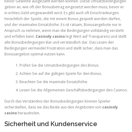
bevor Gewinne ausgezahlt werden können. Diese Umsatzbedingungen
geben an, wie oft der Bonusbetrag eingesetzt werden muss, bevor er
in echtes Geld umgewandelt wird. Es gibt auch oft Einschränkungen
hinsichtlich der Spiele, die mit einem Bonus gespielt werden dürfen,
und der maximalen Einsatzhöhe. Es ist ratsam, Bonusangebote nur in
Anspruch zu nehmen, wenn man die Bedingungen vollständig versteht
und erfüllen kann.
Casinoly casino
legt Wert auf Transparenz und stellt
alle Bonusbedingungen klar und verständlich dar. Das Lesen der
Bedingungen vermeidet Frustration und stellt sicher, dass man das
Bonusangebot optimal nutzen kann.
Prüfen Sie die Umsatzbedingungen des Bonus.
Achten Sie auf die gültigen Spiele für den Bonus.
Beachten Sie die maximale Einsatzhöhe.
Lesen Sie die Allgemeinen Geschäftsbedingungen des Casinos.
Durch das Verständnis der Bonusbedingungen können Spieler
sicherstellen, dass sie das Beste aus den Angeboten von
casinoly
casino
herausholen.
Sicherheit und Kundenservice