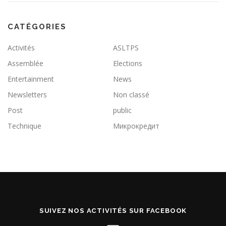
CATÉGORIES
Activités
ASLTPS
Assemblée
Elections
Entertainment
News
Newsletters
Non classé
Post
public
Technique
Микрокредит
SUIVEZ NOS ACTIVITÉS SUR FACEBOOK