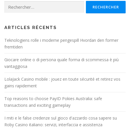
Rechercher :
ARTICLES RÉCENTS
Teknologiens rolle i moderne pengespill Hvordan den former
fremtiden
Giocare online o di persona quale forma di scommessa è più
vantaggiosa
LolaJack Casino mobile : jouez en toute sécurité et retirez vos
gains rapidement
Top reasons to choose PayID Pokies Australia: safe
transactions and exciting gameplay
I miti e le false credenze sul gioco d'azzardo cosa sapere su
Roby Casino italiano: servizi, interfaccia e assistenza