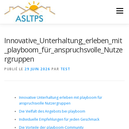
Aller
au
Menu
contenu
ACCUEIL
NEWS
ÉQUIPE
FAQ
LIENS
Innovative_Unterhaltung_erleben_mit
_playboom_für_anspruchsvolle_Nutze
rgruppen
GALERIE
DOCUMENTS
PUBLIÉ LE
29 JUIN 2026
PAR
TEST
TRAVAUX ET PEINTURES
CONTACT
Innovative Unterhaltung erleben mit playboom für
anspruchsvolle Nutzergruppen
Die Vielfalt des Angebots bei playboom
Individuelle Empfehlungen für jeden Geschmack
Die Vorteile der playboom-Community