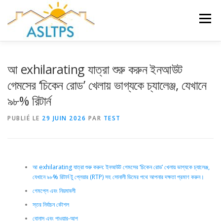
Aller
au
Menu
contenu
ACCUEIL
NEWS
ÉQUIPE
FAQ
LIENS
আ exhilarating যাত্রা শুরু করুন ইনআউট
গেমসের ‘চিকেন রোড’ খেলায় ভাগ্যকে চ্যালেঞ্জ, যেখানে
৯৮% রিটার্ন
GALERIE
DOCUMENTS
PUBLIÉ LE
29 JUIN 2026
PAR
TEST
TRAVAUX ET PEINTURES
CONTACT
আ exhilarating যাত্রা শুরু করুন: ইনআউট গেমসের ‘চিকেন রোড’ খেলায় ভাগ্যকে চ্যালেঞ্জ,
যেখানে ৯৮% রিটার্ন টু প্লেয়ার (RTP) সহ সোনালী ডিমের পথে আপনার দক্ষতা প্রমাণ করুন।
গেমপ্লে এবং নিয়মাবলী
স্তর নির্বাচন কৌশল
বোনাস এবং পাওয়ার-আপ