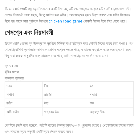
‘চিকেন রোড’ গেমটি শুধুমাত্র বিনোদনের একটি উৎস নয়, এটি খেলোয়াড়দের জন্য একটি মানসিক চ্যালেঞ্জও বটে।
গেমের নিয়মগুলি বোঝা সহজ, কিন্তু মাস্টার করা কঠিন। খেলোয়াড়দের দ্রুত চিন্তা করতে এবং সঠিক সিদ্ধান্ত
নিতে হয়, যাতে তারা মুরগিকে নিরাপদে
chicken road game
সোনালী ডিমের দিকে নিয়ে যেতে পারে।
গেমপ্লে এবং নিয়মাবলী
‘চিকেন রোড’ গেমের মূল উদ্দেশ্য হল মুরগিকে বিভিন্ন বাধা অতিক্রম করে সোনালী ডিমের কাছে নিয়ে যাওয়া। পথে
খেলোয়াড়রা বিভিন্ন পাওয়ার-আপ এবং বোনাস সংগ্রহ করতে পারে, যা তাদের যাত্রাকে সহজ করে তুলবে। তবে,
কিছু বাধা রয়েছে যা মুরগির জন্য মারাত্মক হতে পারে, তাই খেলোয়াড়দের সতর্ক থাকতে হবে।
স্তরের নাম
ঝুঁকির মাত্রা
সম্ভাব্য পুরস্কার
সহজ
নিম্ন
কম
মাঝারি
মাঝারি
মাঝারি
কঠিন
উচ্চ
উচ্চ
অতি কঠিন
অত্যন্ত উচ্চ
অত্যন্ত উচ্চ
গেমটিতে চারটি স্তর রয়েছে, প্রতিটি স্তরের নিজস্ব চ্যালেঞ্জ এবং পুরস্কার রয়েছে। খেলোয়াড়দের তাদের দক্ষতা
এবং সাহসের স্তর অনুযায়ী একটি স্তর নির্বাচন করতে হবে।