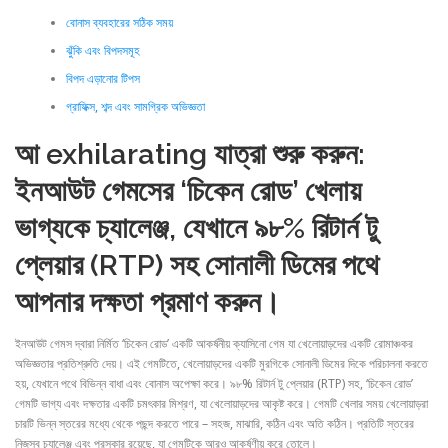
বোনাস ব্যবহারের সঠিক সময়
ঝুঁকি এবং বিপদসমূহ
বিপদ এড়ানোর টিপস
গ্রাফিক্স, শব্দ এবং সামগ্রিক অভিজ্ঞতা
আ exhilarating যাত্রা শুরু করুন:
ইনআউট গেমসের ‘চিকেন রোড’ খেলায়
ভাগ্যকে চ্যালেঞ্জ, যেখানে ৯৮% রিটার্ন টু
প্লেয়ার (RTP) সহ সোনালী ডিমের পথে
আপনার দক্ষতা প্রমাণ করুন।
ইনআউট গেমস দ্বারা নির্মিত ‘চিকেন রোড’ একটি আকর্ষনীয় ক্যাসিনো গেম যা খেলোয়াড়দের একটি রোমাঞ্চকর
অভিজ্ঞতার প্রতিশ্রুতি দেয়। এই গেমটিতে, খেলোয়াড়দের একটি মুরগিকে সোনালী ডিমের দিকে পরিচালনা করতে
হয়, যেখানে পথে বিভিন্ন বাধা এবং বোনাস অপেক্ষা করে। ৯৮% রিটার্ন টু প্লেয়ার (RTP) সহ, ‘চিকেন রোড’
গেমটি ভাগ্য এবং দক্ষতার একটি চমৎকার মিশ্রণ, যা খেলোয়াড়দের আকৃষ্ট করে। গেমটি খেলার সময় খেলোয়াড়রা
চারটি ভিন্ন স্তরের মধ্যে থেকে পছন্দ করতে পারে – সহজ, মাঝারি, কঠিন এবং অতি কঠিন। প্রতিটি স্তরের
নিজস্ব চ্যালেঞ্জ এবং পুরস্কার রয়েছে, যা গেমটিকে আরও আকর্ষণীয় করে তোলে।