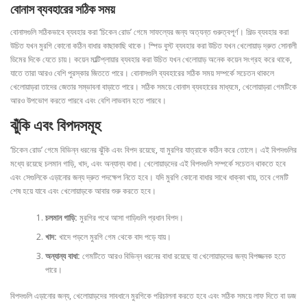
বোনাস ব্যবহারের সঠিক সময়
বোনাসগুলি সঠিকভাবে ব্যবহার করা ‘চিকেন রোড’ গেমে সাফল্যের জন্য অত্যন্ত গুরুত্বপূর্ণ। শিল্ড ব্যবহার করা
উচিত যখন মুরগি কোনো কঠিন বাধার কাছাকাছি থাকে। স্পিড বুস্ট ব্যবহার করা উচিত যখন খেলোয়াড় দ্রুত সোনালী
ডিমের দিকে যেতে চায়। কয়েন মাল্টিপ্লায়ার ব্যবহার করা উচিত যখন খেলোয়াড় অনেক কয়েন সংগ্রহ করে থাকে,
যাতে তারা আরও বেশি পুরস্কার জিততে পারে। বোনাসগুলি ব্যবহারের সঠিক সময় সম্পর্কে সচেতন থাকলে
খেলোয়াড়রা তাদের জেতার সম্ভাবনা বাড়াতে পারে। সঠিক সময়ে বোনাস ব্যবহারের মাধ্যমে, খেলোয়াড়রা গেমটিকে
আরও উপভোগ করতে পারবে এবং বেশি লাভবান হতে পারবে।
ঝুঁকি এবং বিপদসমূহ
‘চিকেন রোড’ গেমে বিভিন্ন ধরনের ঝুঁকি এবং বিপদ রয়েছে, যা মুরগির যাত্রাকে কঠিন করে তোলে। এই বিপদগুলির
মধ্যে রয়েছে চলমান গাড়ি, খাদ, এবং অন্যান্য বাধা। খেলোয়াড়দের এই বিপদগুলি সম্পর্কে সচেতন থাকতে হবে
এবং সেগুলিকে এড়ানোর জন্য দ্রুত পদক্ষেপ নিতে হবে। যদি মুরগি কোনো বাধার সাথে ধাক্কা খায়, তবে গেমটি
শেষ হয়ে যাবে এবং খেলোয়াড়কে আবার শুরু করতে হবে।
চলমান গাড়ি:
মুরগির পথে আসা গাড়িগুলি প্রধান বিপদ।
খাদ:
খাদে পড়লে মুরগি গেম থেকে বাদ পড়ে যায়।
অন্যান্য বাধা:
গেমটিতে আরও বিভিন্ন ধরনের বাধা রয়েছে যা খেলোয়াড়দের জন্য বিপজ্জনক হতে
পারে।
বিপদগুলি এড়ানোর জন্য, খেলোয়াড়দের সাবধানে মুরগিকে পরিচালনা করতে হবে এবং সঠিক সময়ে লাফ দিতে বা ডজ