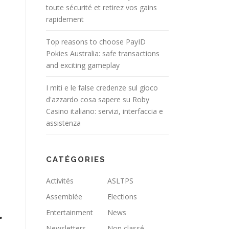
toute sécurité et retirez vos gains
rapidement
Top reasons to choose PayID
Pokies Australia: safe transactions
and exciting gameplay
I miti e le false credenze sul gioco
d'azzardo cosa sapere su Roby
Casino italiano: servizi, interfaccia e
assistenza
CATÉGORIES
Activités
ASLTPS
Assemblée
Elections
Entertainment
News
r
Newsletters
Non classé