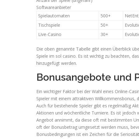
Anzahl der Spiele (ungefähr)
Softwareanbieter
Spielautomaten
500+
NetEnt
Tischspiele
50+
Evolut
Live-Casino
30+
Evolut
Die oben genannte Tabelle gibt einen Überblick übe
Spiele im sol casino. Es ist wichtig zu beachten, d
hinzugefügt werden.
Bonusangebote und Pr
Ein wichtiger Faktor bei der Wahl eines Online-Ca
Spieler mit einem attraktiven Willkommensbonus, d
Auch für bestehende Spieler gibt es regelmäßig Ak
Aktionen und wöchentliche Turniere. Es ist jedoch 
Angebot annimmt, da diese oft mit bestimmten Um
oft der Bonusbetrag umgesetzt werden muss, bevor
Bonusbedingungen ist ein Zeichen für die Seriositä