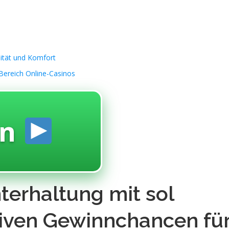
lität und Komfort
Bereich Online-Casinos
en
terhaltung mit sol
tiven Gewinnchancen fü