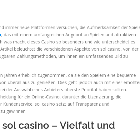
 und immer neue Plattformen versuchen, die Aufmerksamkeit der Spiel
o
, das mit einem umfangreichen Angebot an Spielen und attraktiven
 was macht dieses Casino so besonders und wie unterscheidet es
rtikel beleuchtet die verschiedenen Aspekte von sol casino, von der
erfügbaren Zahlungsmethoden, um Ihnen ein umfassendes Bild zu
zten Jahren erheblich zugenommen, da sie den Spielern eine bequeme
le von überall aus zu genießen. Dies geht jedoch auch mit einer erhöhte
bei der Auswahl eines Anbieters oberste Priorität haben sollten.
cheidung für ein Online-Casino, darunter die Lizenzierung, die
 Kundenservice. sol casino setzt auf Transparenz und
 zu gewinnen.
sol casino – Vielfalt und