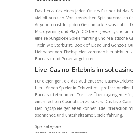
Das Herzstück eines jeden Online-Casinos ist das S
Vielfalt punkten. Von klassischen Spielautomaten üb
Angeboten ist für jeden Geschmack etwas dabei. D
Microgaming und Play’n GO bereitgestellt, die für i
eine reibungslose Spielerfahrung und realistische 
Titeln wie Starburst, Book of Dead und Gonzo’s Qu
Liebhaber von Tischspielen kommen hier nicht zu k
Baccarat und Poker angeboten.
Live-Casino-Erlebnis im sol casin
Für diejenigen, die das authentische Casino-Erlebn
Hier können Spieler in Echtzeit mit professionellen
Baccarat teilnehmen. Die Live-Übertragungen erfolg
einem echten Casinotisch zu sitzen. Das Live-Casino
Lieblingsspiele genießen können. Die Interaktion m
spannende und unterhaltsame Spielerfahrung.
Spielkategorie