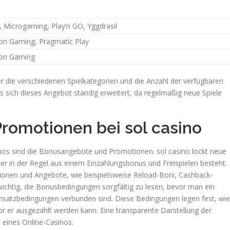
, Microgaming, Play’n GO, Yggdrasil
ion Gaming, Pragmatic Play
ion Gaming
r die verschiedenen Spielkategorien und die Anzahl der verfügbaren
ass sich dieses Angebot ständig erweitert, da regelmäßig neue Spiele
omotionen bei sol casino
sinos sind die Bonusangebote und Promotionen. sol casino lockt neue
er in der Regel aus einem Einzahlungsbonus und Freispielen besteht.
tionen und Angebote, wie beispielsweise Reload-Boni, Cashback-
wichtig, die Bonusbedingungen sorgfältig zu lesen, bevor man ein
satzbedingungen verbunden sind. Diese Bedingungen legen fest, wie
 er ausgezahlt werden kann. Eine transparente Darstellung der
t eines Online-Casinos.