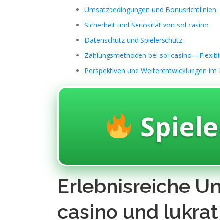
Umsatzbedingungen und Bonusrichtlinien
Sicherheit und Seriosität von sol casino
Datenschutz und Spielerschutz
Zahlungsmethoden bei sol casino – Flexibi
Perspektiven und Weiterentwicklungen im 
Spiel
Erlebnisreiche Un
casino und lukra