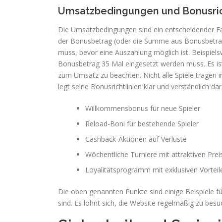
Umsatzbedingungen und Bonusric
Die Umsatzbedingungen sind ein entscheidender Fa
der Bonusbetrag (oder die Summe aus Bonusbetra
muss, bevor eine Auszahlung möglich ist. Beispie
Bonusbetrag 35 Mal eingesetzt werden muss. Es ist 
zum Umsatz zu beachten. Nicht alle Spiele tragen 
legt seine Bonusrichtlinien klar und verständlich da
Willkommensbonus für neue Spieler
Reload-Boni für bestehende Spieler
Cashback-Aktionen auf Verluste
Wöchentliche Turniere mit attraktiven Prei
Loyalitätsprogramm mit exklusiven Vorteil
Die oben genannten Punkte sind einige Beispiele f
sind. Es lohnt sich, die Website regelmäßig zu bes