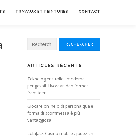
TS
TRAVAUX ET PEINTURES
CONTACT
Rechercher :
a
ARTICLES RÉCENTS
Teknologiens rolle i moderne
pengespill Hvordan den former
fremtiden
Giocare online o di persona quale
forma di scommessa è più
vantaggiosa
LolaJack Casino mobile : jouez en