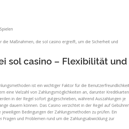
Spielen
r die Maßnahmen, die sol casino ergreift, um die Sicherheit und
sol casino – Flexibilität und
ngsmethoden ist ein wichtiger Faktor für die Benutzerfreundlichkei
lern eine Vielzahl von Zahlungsmöglichkeiten an, darunter Kreditkarten
rden in der Regel sofort gutgeschrieben, während Auszahlungen je
ange dauern können. Das Casino verzichtet in der Regel auf Gebühre
die jeweiligen Bedingungen der Zahlungsmethoden zu prüfen. Ein
bei Fragen und Problemen rund um die Zahlungsabwicklung zur