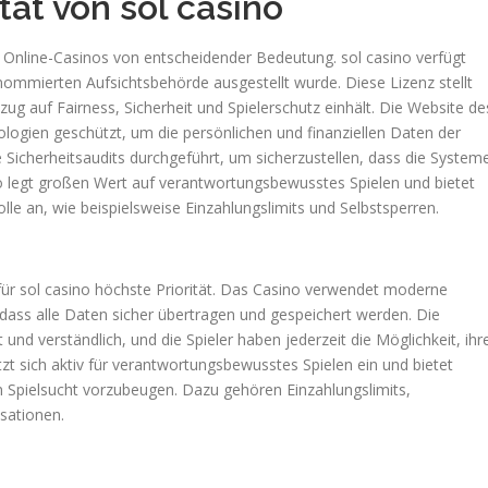
tät von sol casino
es Online-Casinos von entscheidender Bedeutung. sol casino verfügt
renommierten Aufsichtsbehörde ausgestellt wurde. Diese Lizenz stellt
ug auf Fairness, Sicherheit und Spielerschutz einhält. Die Website de
logien geschützt, um die persönlichen und finanziellen Daten der
 Sicherheitsaudits durchgeführt, um sicherzustellen, dass die System
no legt großen Wert auf verantwortungsbewusstes Spielen und bietet
lle an, wie beispielsweise Einzahlungslimits und Selbstsperren.
 für sol casino höchste Priorität. Das Casino verwendet moderne
 dass alle Daten sicher übertragen und gespeichert werden. Die
und verständlich, und die Spieler haben jederzeit die Möglichkeit, ihr
tzt sich aktiv für verantwortungsbewusstes Spielen ein und bietet
m Spielsucht vorzubeugen. Dazu gehören Einzahlungslimits,
isationen.