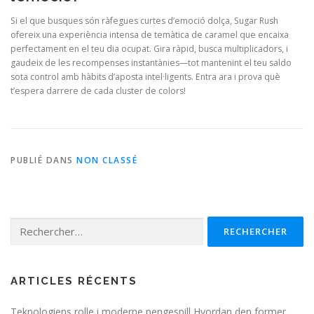
Si el que busques són ràfegues curtes d’emoció dolça, Sugar Rush
ofereix una experiència intensa de temàtica de caramel que encaixa
perfectament en el teu dia ocupat. Gira ràpid, busca multiplicadors, i
gaudeix de les recompenses instantànies—tot mantenint el teu saldo
sota control amb hàbits d’aposta intel·ligents. Entra ara i prova què
t’espera darrere de cada cluster de colors!
PUBLIÉ DANS
NON CLASSÉ
Rechercher :
ARTICLES RÉCENTS
Teknologiens rolle i moderne pengespill Hvordan den former