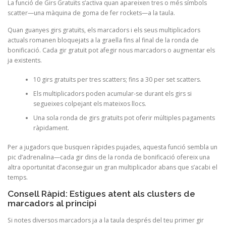
La funció de Girs Gratuïts s’activa quan apareixen tres o més símbols
scatter—una màquina de goma de fer rockets—a la taula.
Quan guanyes girs gratuïts, els marcadors i els seus multiplicadors
actuals romanen bloquejats a la graella fins al final de la ronda de
bonificació. Cada gir gratuït pot afegir nous marcadors o augmentar els
ja existents.
10 girs gratuïts per tres scatters; fins a 30 per set scatters.
Els multiplicadors poden acumular-se durant els girs si
segueixes colpejant els mateixos llocs.
Una sola ronda de girs gratuïts pot oferir múltiples pagaments
ràpidament.
Per a jugadors que busquen ràpides pujades, aquesta funció sembla un
pic d’adrenalina—cada gir dins de la ronda de bonificació ofereix una
altra oportunitat d’aconseguir un gran multiplicador abans que s’acabi el
temps.
Consell Ràpid: Estigues atent als clusters de
marcadors al principi
Si notes diversos marcadors ja a la taula després del teu primer gir