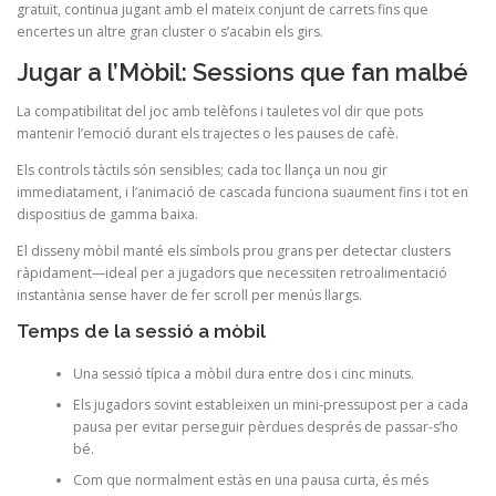
gratuït, continua jugant amb el mateix conjunt de carrets fins que
encertes un altre gran cluster o s’acabin els girs.
Jugar a l’Mòbil: Sessions que fan malbé
La compatibilitat del joc amb telèfons i tauletes vol dir que pots
mantenir l’emoció durant els trajectes o les pauses de cafè.
Els controls tàctils són sensibles; cada toc llança un nou gir
immediatament, i l’animació de cascada funciona suaument fins i tot en
dispositius de gamma baixa.
El disseny mòbil manté els símbols prou grans per detectar clusters
ràpidament—ideal per a jugadors que necessiten retroalimentació
instantània sense haver de fer scroll per menús llargs.
Temps de la sessió a mòbil
Una sessió típica a mòbil dura entre dos i cinc minuts.
Els jugadors sovint estableixen un mini‑pressupost per a cada
pausa per evitar perseguir pèrdues després de passar-s’ho
bé.
Com que normalment estàs en una pausa curta, és més