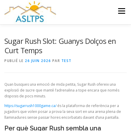
Aller
au
Menu
contenu
ACCUEIL
NEWS
ÉQUIPE
FAQ
LIENS
Sugar Rush Slot: Guanys Dolços en
Curt Temps
GALERIE
DOCUMENTS
PUBLIÉ LE
26 JUIN 2026
PAR
TEST
TRAVAUX ET PEINTURES
CONTACT
Quan busques una emoció de mida petita, Sugar Rush ofereix una
explosió de sucre que manté l’adrenalina a tope encara que només
disposis de pocs minuts.
https://sugarrush1000game.ca/
és la plataforma de referència per a
jugadors que volen posar a prova la seva sort en una arena plena de
llaminadures sense passar hores encorbatats davant d’una pantalla.
Per què Sugar Rush sembla una