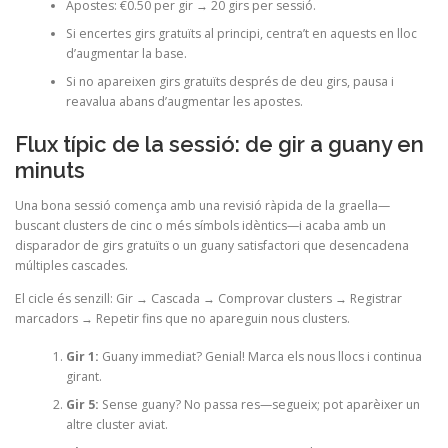
Apostes: €0.50 per gir → 20 girs per sessió.
Si encertes girs gratuïts al principi, centra’t en aquests en lloc
d’augmentar la base.
Si no apareixen girs gratuïts després de deu girs, pausa i
reavalua abans d’augmentar les apostes.
Flux típic de la sessió: de gir a guany en
minuts
Una bona sessió comença amb una revisió ràpida de la graella—
buscant clusters de cinc o més símbols idèntics—i acaba amb un
disparador de girs gratuïts o un guany satisfactori que desencadena
múltiples cascades.
El cicle és senzill: Gir → Cascada → Comprovar clusters → Registrar
marcadors → Repetir fins que no apareguin nous clusters.
Gir 1:
Guany immediat? Genial! Marca els nous llocs i continua
girant.
Gir 5:
Sense guany? No passa res—segueix; pot aparèixer un
altre cluster aviat.