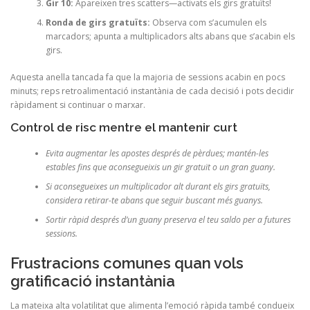
Gir 10:
Apareixen tres scatters—activats els girs gratuïts!
Ronda de girs gratuïts:
Observa com s’acumulen els
marcadors; apunta a multiplicadors alts abans que s’acabin els
girs.
Aquesta anella tancada fa que la majoria de sessions acabin en pocs
minuts; reps retroalimentació instantània de cada decisió i pots decidir
ràpidament si continuar o marxar.
Control de risc mentre el mantenir curt
Evita augmentar les apostes després de pèrdues; mantén-les
estables fins que aconsegueixis un gir gratuït o un gran guany.
Si aconsegueixes un multiplicador alt durant els girs gratuïts,
considera retirar-te abans que seguir buscant més guanys.
Sortir ràpid després d’un guany preserva el teu saldo per a futures
sessions.
Frustracions comunes quan vols
gratificació instantània
La mateixa alta volatilitat que alimenta l’emoció ràpida també condueix