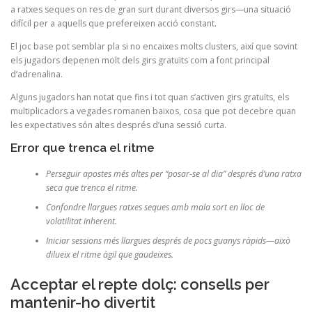
a ratxes seques on res de gran surt durant diversos girs—una situació
difícil per a aquells que prefereixen acció constant.
El joc base pot semblar pla si no encaixes molts clusters, així que sovint
els jugadors depenen molt dels girs gratuïts com a font principal
d’adrenalina.
Alguns jugadors han notat que fins i tot quan s’activen girs gratuïts, els
multiplicadors a vegades romanen baixos, cosa que pot decebre quan
les expectatives són altes després d’una sessió curta.
Error que trenca el ritme
Perseguir apostes més altes per “posar-se al dia” després d’una ratxa
seca que trenca el ritme.
Confondre llargues ratxes seques amb mala sort en lloc de
volatilitat inherent.
Iniciar sessions més llargues després de pocs guanys ràpids—això
dilueix el ritme àgil que gaudeixes.
Acceptar el repte dolç: consells per
mantenir-ho divertit