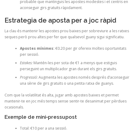
probable que mantinguis les apostes modestes i et centris en
aconseguir girs gratuïts ràpidament.
Estrategia de aposta per a joc ràpid
La clau és mantenir les apostes prou baixes per sobreviure a les ratxes
seques però prou altes per fer que qualsevol guany sigui significatiu.
Apostes mínimes:
€0.20 per gir ofereix moltes oportunitats
per sessió.
Estakes:
Mantén-les per sota de €1 a menys que estiguis
perseguint un multiplicador gran durant els girs gratuïts.
Progressió:
Augmenta les apostes només després d’aconseguir
una sèrie de girs gratuïts o una petita ratxa de guanys.
Com que la volatilitat és alta, jugar amb apostes baixes et permet
mantenir-te en joc més temps sense sentir-te desanimat per pèrdues
ocasionals.
Exemple de mini‑pressupost
Total: €10 per a una sessió.