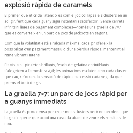
explosió ràpida de caramels
El primer que et crida l’atenció és com el joc col·lapsa els clusters en un
sol gir, fent que cada guany sigui instantani i satisfactori. Sense carrets
infinits ni línies de pagament complexes—només una graella de 7×7
que es converteix en un parc de jocs de jackpots en segons.
Com que la volatilitat està a l’alçada màxima, cada gir ofereix la
possibilitat d’un pagament massiu o d’una pèrdua ràpida, mantenint el
ritme vibrant i intens.
Els visuals—piruletes brillants, fesols de gelatina escintil·lants—
s’afegeixen a l’atmosfera àgil; les animacions esclaten amb cada cluster
que cau, reforçant la sensació de ràpida successió cada vegada que
prems el botó de gir.
La graella 7×7: un parc de jocs ràpid per
a guanys immediats
La graella és prou densa per crear molts clusters però no tan plena que
hagis d’esperar que acabi una cascada abans de veure els resultats de
nou.