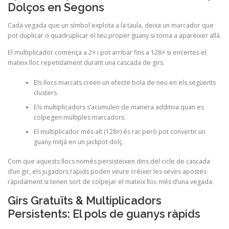
Dolços en Segons
Cada vegada que un símbol explota a la taula, deixa un marcador que
pot duplicar o quadruplicar el teu proper guany si torna a aparèixer allà.
El multiplicador comença a 2× i pot arribar fins a 128× si encertes el
mateix lloc repetidament durant una cascada de girs.
Els llocs marcats creen un efecte bola de neu en els següents
clusters.
Els multiplicadors s’acumulen de manera additiva quan es
colpegen múltiples marcadors.
El multiplicador més alt (128×) és rar però pot convertir un
guany mitjà en un jackpot dolç.
Com que aquests llocs només persisteixen dins del cicle de cascada
d’un gir, els jugadors ràpids poden veure créixer les seves apostes
ràpidament si tenen sort de colpejar el mateix lloc més d’una vegada.
Girs Gratuïts & Multiplicadors
Persistents: El pols de guanys ràpids