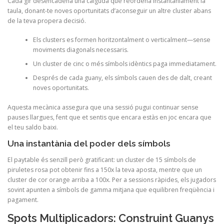
Cada gir desencadena una caiguda que reordena instantàniament la
taula, donant-te noves oportunitats d’aconseguir un altre cluster abans
de la teva propera decisió.
Els clusters es formen horitzontalment o verticalment—sense
moviments diagonals necessaris.
Un cluster de cinc o més símbols idèntics paga immediatament.
Després de cada guany, els símbols cauen des de dalt, creant
noves oportunitats.
Aquesta mecànica assegura que una sessió pugui continuar sense
pauses llargues, fent que et sentis que encara estàs en joc encara que
el teu saldo baixi.
Una instantània del poder dels símbols
El paytable és senzill però gratificant: un cluster de 15 símbols de
piruletes rosa pot obtenir fins a 150x la teva aposta, mentre que un
cluster de cor orange arriba a 100x. Per a sessions ràpides, els jugadors
sovint apunten a símbols de gamma mitjana que equilibren freqüència i
pagament.
Spots Multiplicadors: Construint Guanys