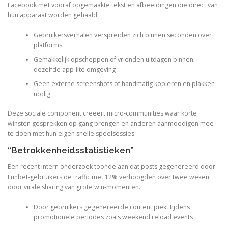
Facebook met vooraf opgemaakte tekst en afbeeldingen die direct van
hun apparaat worden gehaald.
Gebruikersverhalen verspreiden zich binnen seconden over
platforms
Gemakkelijk opscheppen of vrienden uitdagen binnen
dezelfde app‑lite omgeving
Geen externe screenshots of handmatig kopiëren en plakken
nodig
Deze sociale component creëert micro‑communities waar korte
winsten gesprekken op gang brengen en anderen aanmoedigen mee
te doen met hun eigen snelle speelsessies.
“Betrokkenheidsstatistieken”
Een recent intern onderzoek toonde aan dat posts gegenereerd door
Funbet-gebruikers de traffic met 12% verhoogden over twee weken
door virale sharing van grote win‑momenten.
Door gebruikers gegenereerde content piekt tijdens
promotionele periodes zoals weekend reload events