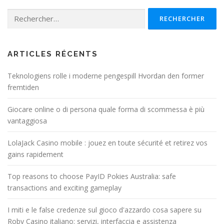
Rechercher :
ARTICLES RÉCENTS
Teknologiens rolle i moderne pengespill Hvordan den former
fremtiden
Giocare online o di persona quale forma di scommessa è più
vantaggiosa
LolaJack Casino mobile : jouez en toute sécurité et retirez vos
gains rapidement
Top reasons to choose PayID Pokies Australia: safe
transactions and exciting gameplay
I miti e le false credenze sul gioco d'azzardo cosa sapere su
Roby Casino italiano: servizi, interfaccia e assistenza