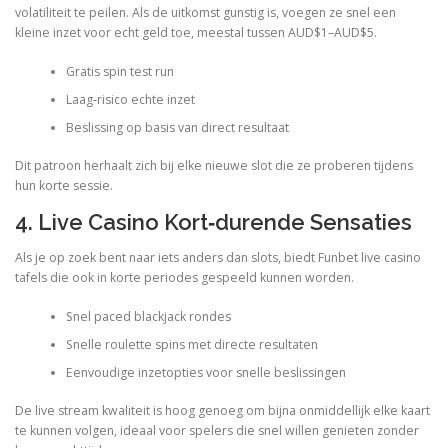
volatiliteit te peilen. Als de uitkomst gunstig is, voegen ze snel een
kleine inzet voor echt geld toe, meestal tussen AUD$1–AUD$5.
Gratis spin test run
Laag‑risico echte inzet
Beslissing op basis van direct resultaat
Dit patroon herhaalt zich bij elke nieuwe slot die ze proberen tijdens
hun korte sessie.
4. Live Casino Kort‑durende Sensaties
Als je op zoek bent naar iets anders dan slots, biedt Funbet live casino
tafels die ook in korte periodes gespeeld kunnen worden.
Snel paced blackjack rondes
Snelle roulette spins met directe resultaten
Eenvoudige inzetopties voor snelle beslissingen
De live stream kwaliteit is hoog genoeg om bijna onmiddellijk elke kaart
te kunnen volgen, ideaal voor spelers die snel willen genieten zonder