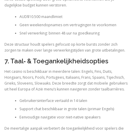
dagelijkse budget kunnen verstoren.
AUD$10.500 maandlimiet
Geen weekendopnames om vertragingen te voorkomen
Snel verwerking: binnen 48 uur na goedkeuring
Deze structuur houdt spelers gefocust op korte bursts zonder zich
zorgen te maken over lange verwerkingstijden van grote uitbetalingen.
7. Taal‑ & Toegankelijkheidsopties
Het casino is beschikbaar in meerdere talen: Engels, Fins, Duits,
Hongaars, Noors, Pools, Portugees, Italiaans, Frans, Spaans, Tsjechisch,
Grieks, Sloveens, Slowaaks. Deze breedte zorgt dat mobiele gebruikers
uit heel Europa of Azië menu’s kunnen navigeren zonder taalbarrières.
Gebruikersinterface vertaald in 14 talen
Support chat beschikbaar in grote talen (primair Engels)
Eenvoudige navigatie voor niet‑native speakers
De meertalige aanpak verbetert de toegankelijkheid voor spelers die