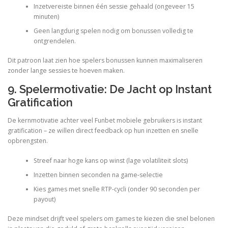
Inzetvereiste binnen één sessie gehaald (ongeveer 15
minuten)
Geen langdurig spelen nodig om bonussen volledig te
ontgrendelen.
Dit patroon laat zien hoe spelers bonussen kunnen maximaliseren
zonder lange sessies te hoeven maken.
9. Spelermotivatie: De Jacht op Instant
Gratification
De kernmotivatie achter veel Funbet mobiele gebruikers is instant
gratification – ze willen direct feedback op hun inzetten en snelle
opbrengsten.
Streef naar hoge kans op winst (lage volatiliteit slots)
Inzetten binnen seconden na game‑selectie
Kies games met snelle RTP‑cycli (onder 90 seconden per
payout)
Deze mindset drijft veel spelers om games te kiezen die snel belonen