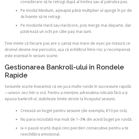
considerare să te retragi după al treilea sau al patrulea pas.
Pe modul Medium, așteaptă până multiplier-ul ajunge în jur de
4x înainte să te retragi.
Pe modurile Hard sau Hardcore, poți merge mai departe, dar
păstrează un ochi pe câte pași mai sunt.
Ține minte că fiecare pas are o șansă mai mare de eșec pe măsură ce
drumul devine mai periculos, așa că echilibrul între risc și recompensă
este esențial în sesiuni scurte.
Gestionarea Bankroll-ului în Rondele
Rapide
Sesiunile scurte înseamnă că vei juca multe runde în succesiune rapidă
—uneori zeci într-o oră. Pentru a menține adrenalina ridicată fără a-ți
epuiza bankroll-ul, stabilește limite stricte la începutul sesiunii.
Creează un buget pentru sesiune (de exemplu, €10 pe oră).
Nu paria niciodată mai mult de 1–3% din acest buget pe rundă.
Ia o pauză scurtă după cinci pierderi consecutive pentru a te
reechilibra emoțional.