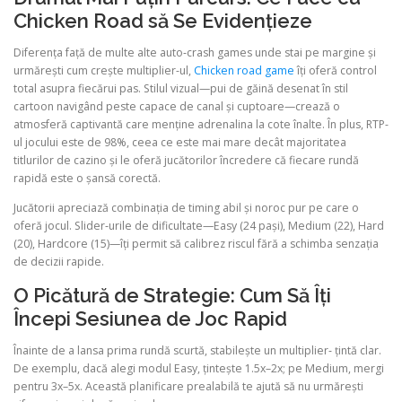
Chicken Road să Se Evidențieze
Diferența față de multe alte auto‑crash games unde stai pe margine și
urmărești cum crește multiplier-ul,
Chicken road game
îți oferă control
total asupra fiecărui pas. Stilul vizual—pui de găină desenat în stil
cartoon navigând peste capace de canal și cuptoare—crează o
atmosferă captivantă care menține adrenalina la cote înalte. În plus, RTP-
ul jocului este de 98%, ceea ce este mai mare decât majoritatea
titlurilor de cazino și le oferă jucătorilor încredere că fiecare rundă
rapidă este o șansă corectă.
Jucătorii apreciază combinația de timing abil și noroc pur pe care o
oferă jocul. Slider‑urile de dificultate—Easy (24 pași), Medium (22), Hard
(20), Hardcore (15)—îți permit să calibrez riscul fără a schimba senzația
de decizii rapide.
O Picătură de Strategie: Cum Să Îți
Începi Sesiunea de Joc Rapid
Înainte de a lansa prima rundă scurtă, stabilește un multiplier‑ țintă clar.
De exemplu, dacă alegi modul Easy, țintește 1.5x–2x; pe Medium, mergi
pentru 3x–5x. Această planificare prealabilă te ajută să nu urmărești