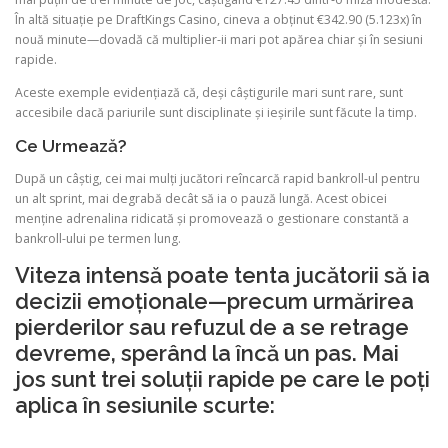
În altă situație pe DraftKings Casino, cineva a obținut €342.90 (5.123x) în
nouă minute—dovadă că multiplier‑ii mari pot apărea chiar și în sesiuni
rapide.
Aceste exemple evidențiază că, deși câștigurile mari sunt rare, sunt
accesibile dacă pariurile sunt disciplinate și ieșirile sunt făcute la timp.
Ce Urmează?
După un câștig, cei mai mulți jucători reîncarcă rapid bankroll-ul pentru
un alt sprint, mai degrabă decât să ia o pauză lungă. Acest obicei
menține adrenalina ridicată și promovează o gestionare constantă a
bankroll-ului pe termen lung.
Viteza intensă poate tenta jucătorii să ia
decizii emoționale—precum urmărirea
pierderilor sau refuzul de a se retrage
devreme, sperând la încă un pas. Mai
jos sunt trei soluții rapide pe care le poți
aplica în sesiunile scurte: