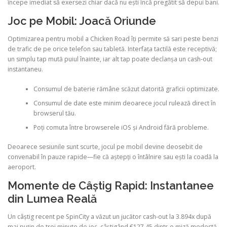
începe imediat să exersezi chiar dacă nu ești încă pregătit să depui bani.
Joc pe Mobil: Joacă Oriunde
Optimizarea pentru mobil a Chicken Road îți permite să sari peste benzi
de trafic de pe orice telefon sau tabletă. Interfața tactilă este receptivă;
un simplu tap mută puiul înainte, iar alt tap poate declanșa un cash‑out
instantaneu.
Consumul de baterie rămâne scăzut datorită graficii optimizate.
Consumul de date este minim deoarece jocul rulează direct în
browserul tău.
Poți comuta între browserele iOS și Android fără probleme.
Deoarece sesiunile sunt scurte, jocul pe mobil devine deosebit de
convenabil în pauze rapide—fie că aștepți o întâlnire sau ești la coadă la
aeroport.
Momente de Câștig Rapid: Instantanee
din Lumea Reală
Un câștig recent pe SpinCity a văzut un jucător cash‑out la 3.894x după
mai puțin de trei minute de joc, câștigând €127.45 dintr‑o miză modestă.