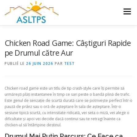
Aller
au
Menu
contenu
ACCUEIL
NEWS
ÉQUIPE
FAQ
LIENS
Chicken Road Game: Câștiguri Rapide
pe Drumul către Aur
GALERIE
DOCUMENTS
PUBLIÉ LE
26 JUIN 2026
PAR
TEST
TRAVAUX ET PEINTURES
CONTACT
Chicken road game este un titlu de tip crash‑style care îți permite să
urmărești plăți instantanee în timp ce sari peste o bandă plină de trafic.
Este genul de senzație de scurtă durată care se potrivește perfect într-o
pauză de prânz sau o oră de așteptare în sala de așteptare. Într-o
sesiune tipică scurtă, cu intensitate ridicată, vei seta o miză, vei alege o
dificultate și apoi vei decide dacă continui sau te retragi înainte ca
chicken-ul să întâmpine destinul.
Drumul Mai Puțin Parcurs: Ce Face ca