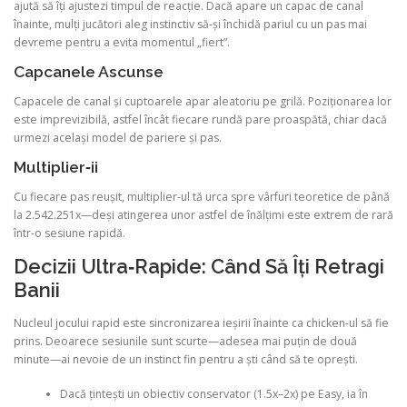
ajută să îți ajustezi timpul de reacție. Dacă apare un capac de canal
înainte, mulți jucători aleg instinctiv să-și închidă pariul cu un pas mai
devreme pentru a evita momentul „fiert”.
Capcanele Ascunse
Capacele de canal și cuptoarele apar aleatoriu pe grilă. Poziționarea lor
este imprevizibilă, astfel încât fiecare rundă pare proaspătă, chiar dacă
urmezi același model de pariere și pas.
Multiplier‑ii
Cu fiecare pas reușit, multiplier-ul tă urca spre vârfuri teoretice de până
la 2.542.251x—deși atingerea unor astfel de înălțimi este extrem de rară
într-o sesiune rapidă.
Decizii Ultra‑Rapide: Când Să Îți Retragi
Banii
Nucleul jocului rapid este sincronizarea ieșirii înainte ca chicken-ul să fie
prins. Deoarece sesiunile sunt scurte—adesea mai puțin de două
minute—ai nevoie de un instinct fin pentru a ști când să te oprești.
Dacă țintești un obiectiv conservator (1.5x–2x) pe Easy, ia în