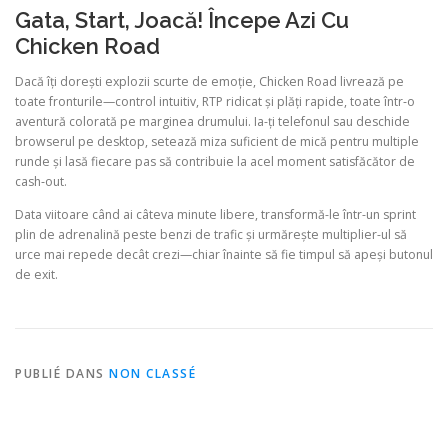
Gata, Start, Joacă! Începe Azi Cu
Chicken Road
Dacă îți dorești explozii scurte de emoție, Chicken Road livrează pe
toate fronturile—control intuitiv, RTP ridicat și plăți rapide, toate într‑o
aventură colorată pe marginea drumului. Ia-ți telefonul sau deschide
browserul pe desktop, setează miza suficient de mică pentru multiple
runde și lasă fiecare pas să contribuie la acel moment satisfăcător de
cash‑out.
Data viitoare când ai câteva minute libere, transformă-le într-un sprint
plin de adrenalină peste benzi de trafic și urmărește multiplier-ul să
urce mai repede decât crezi—chiar înainte să fie timpul să apeși butonul
de exit.
PUBLIÉ DANS
NON CLASSÉ