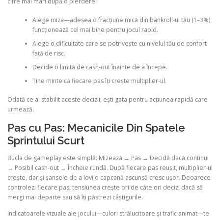
cifre mai mari după o pierdere.
Alege miza—adesea o fracțiune mică din bankroll-ul tău (1–3%)
funcționează cel mai bine pentru jocul rapid.
Alege o dificultate care se potrivește cu nivelul tău de confort
față de risc.
Decide o limită de cash‑out înainte de a începe.
Ține minte că fiecare pas îți crește multiplier-ul.
Odată ce ai stabilit aceste decizii, ești gata pentru acțiunea rapidă care
urmează.
Pas cu Pas: Mecanicile Din Spatele
Sprintului Scurt
Bucla de gameplay este simplă: Mizează → Pas → Decidă dacă continui
→ Posibil cash‑out → Încheie rundă. După fiecare pas reușit, multiplier-ul
crește, dar și șansele de a lovi o capcană ascunsă cresc ușor. Deoarece
controlezi fiecare pas, tensiunea crește ori de câte ori decizi dacă să
mergi mai departe sau să îți păstrezi câștigurile.
Indicatoarele vizuale ale jocului—culori strălucitoare și trafic animat—te