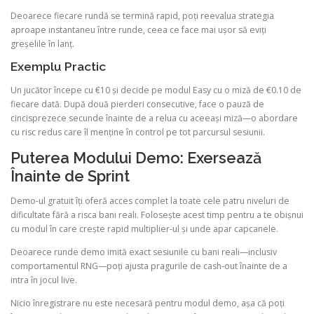
Deoarece fiecare rundă se termină rapid, poți reevalua strategia
aproape instantaneu între runde, ceea ce face mai ușor să eviți
greșelile în lanț.
Exemplu Practic
Un jucător începe cu €10 și decide pe modul Easy cu o miză de €0.10 de
fiecare dată. După două pierderi consecutive, face o pauză de
cincisprezece secunde înainte de a relua cu aceeași miză—o abordare
cu risc redus care îl menține în control pe tot parcursul sesiunii.
Puterea Modului Demo: Exersează
Înainte de Sprint
Demo-ul gratuit îți oferă acces complet la toate cele patru niveluri de
dificultate fără a risca bani reali. Folosește acest timp pentru a te obișnui
cu modul în care crește rapid multiplier-ul și unde apar capcanele.
Deoarece runde demo imită exact sesiunile cu bani reali—inclusiv
comportamentul RNG—poți ajusta pragurile de cash‑out înainte de a
intra în jocul live.
Nicio înregistrare nu este necesară pentru modul demo, așa că poți