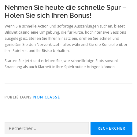
Nehmen Sie heute die schnelle Spur –
Holen Sie sich Ihren Bonus!
Wenn Sie schnelle Action und sofortige Auszahlungen suchen, bietet
BildBet casino eine Umgebung, die für kurze, hochintensive Sessions
ausgelegt ist. Stellen Sie Ihren Einsatz ein, drehen Sie schnell und
genießen Sie den Nervenkitzel – alles während Sie die Kontrolle über
Ihre Spielzeit und Ihr Risiko behalten.
Starten Sie jetzt und erleben Sie, wie schnelllebige Slots sowohl
Spannung als auch Klarheit in Ihre Spielroutine bringen können.
PUBLIÉ DANS
NON CLASSÉ
Rechercher :