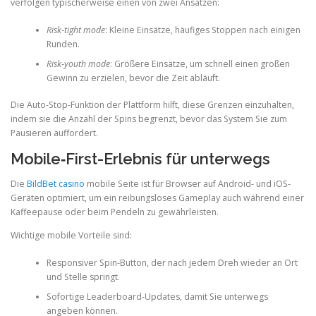
verfolgen typischerweise einen von zwei Ansätzen:
Risk‑tight mode
: Kleine Einsätze, häufiges Stoppen nach einigen
Runden.
Risk‑youth mode
: Größere Einsätze, um schnell einen großen
Gewinn zu erzielen, bevor die Zeit abläuft.
Die Auto‑Stop-Funktion der Plattform hilft, diese Grenzen einzuhalten,
indem sie die Anzahl der Spins begrenzt, bevor das System Sie zum
Pausieren auffordert.
Mobile‑First-Erlebnis für unterwegs
Die
BildBet casino
mobile Seite ist für Browser auf Android- und iOS-
Geräten optimiert, um ein reibungsloses Gameplay auch während einer
Kaffeepause oder beim Pendeln zu gewährleisten.
Wichtige mobile Vorteile sind:
Responsiver Spin-Button, der nach jedem Dreh wieder an Ort
und Stelle springt.
Sofortige Leaderboard-Updates, damit Sie unterwegs
angeben können.