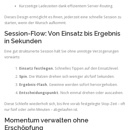
Kurzzeitige Ladezeiten dank effizientem Server-Routing.
Dieses Design ermöglicht es Ihnen, jederzeit eine schnelle Session zu
starten, wenn der Wunsch aufkommt.
Session-Flow: Von Einsatz bis Ergebnis
in Sekunden
Eine gut strukturierte Session hält Sie ohne unnötige Verzögerungen
vorwärts:
Einsatz festlegen.
Schnelles Tippen auf den Einsatzlevel.
Spin.
Die Walzen drehen sich weniger als fünf Sekunden.
Ergebnis-Flash.
Gewinne werden sofort hervorgehoben.
Entscheidungspunkt.
Noch einmal drehen oder auscashen.
Diese Schleife wiederholt sich, bis Ihre vorab festgelegte Stop-Zeit – oft
nur fünf oder zehn Minuten – abgelaufen ist.
Momentum verwalten ohne
Erschöpfung