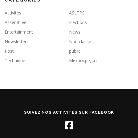
CATÉGORIES
Activités
ASLTPS
Assemblée
Elections
Entertainment
News
Newsletters
Non classé
Post
public
Technique
Микрокредит
SUIVEZ NOS ACTIVITÉS SUR FACEBOOK