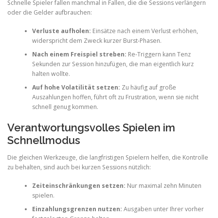
Schnelle Spieler fallen manchmal in Fallen, die die Sessions verlängern
oder die Gelder aufbrauchen:
Verluste aufholen:
Einsätze nach einem Verlust erhöhen,
widerspricht dem Zweck kurzer Burst-Phasen.
Nach einem Freispiel streben:
Re-Triggern kann Tenz
Sekunden zur Session hinzufügen, die man eigentlich kurz
halten wollte.
Auf hohe Volatilität setzen:
Zu häufig auf große
Auszahlungen hoffen, führt oft zu Frustration, wenn sie nicht
schnell genug kommen.
Verantwortungsvolles Spielen im
Schnellmodus
Die gleichen Werkzeuge, die langfristigen Spielern helfen, die Kontrolle
zu behalten, sind auch bei kurzen Sessions nützlich:
Zeiteinschränkungen setzen:
Nur maximal zehn Minuten
spielen.
Einzahlungsgrenzen nutzen:
Ausgaben unter Ihrer vorher