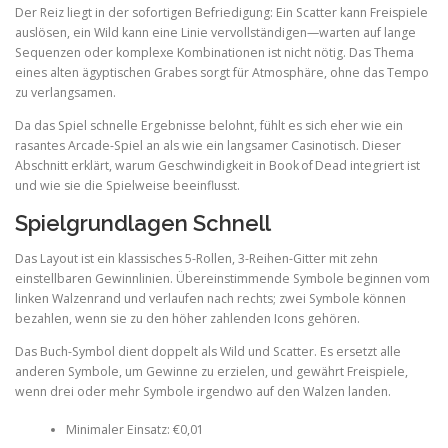
Der Reiz liegt in der sofortigen Befriedigung: Ein Scatter kann Freispiele
auslösen, ein Wild kann eine Linie vervollständigen—warten auf lange
Sequenzen oder komplexe Kombinationen ist nicht nötig. Das Thema
eines alten ägyptischen Grabes sorgt für Atmosphäre, ohne das Tempo
zu verlangsamen.
Da das Spiel schnelle Ergebnisse belohnt, fühlt es sich eher wie ein
rasantes Arcade-Spiel an als wie ein langsamer Casinotisch. Dieser
Abschnitt erklärt, warum Geschwindigkeit in Book of Dead integriert ist
und wie sie die Spielweise beeinflusst.
Spielgrundlagen Schnell
Das Layout ist ein klassisches 5-Rollen, 3-Reihen-Gitter mit zehn
einstellbaren Gewinnlinien. Übereinstimmende Symbole beginnen vom
linken Walzenrand und verlaufen nach rechts; zwei Symbole können
bezahlen, wenn sie zu den höher zahlenden Icons gehören.
Das Buch-Symbol dient doppelt als Wild und Scatter. Es ersetzt alle
anderen Symbole, um Gewinne zu erzielen, und gewährt Freispiele,
wenn drei oder mehr Symbole irgendwo auf den Walzen landen.
Minimaler Einsatz: €0,01