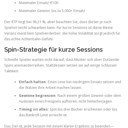
Maximaler Einsatz: €100
Maximaler Gewinn: bis zu 5.000× Einsatz
Der RTP liegt bei 96,21 %, aber beachten Sie, dass dieser je nach
Spielort leicht schwanken kann. Für kurze Sessions ist diese kleine
Varianz meist kein Spielverderber; die hohe Volatilität sorgt jedoch für
das echte Achterbahn-Gefühl.
Spin-Strategie für kurze Sessions
Schnelle Spieler warten nicht darauf, dass Muster sich über Dutzende
Spins aneinanderreihen. Stattdessen setzen sie auf einige Schlüssel-
Taktiken:
Einfach halten:
Einen Linie bei niedrigem Einsatz setzen und
die Walzen ihre Arbeit machen lassen.
Gewinne begrenzen:
Nach einem großen Gewinn oder dem
Auslösen eines Freispiels aufhören; nicht hinterherjagen.
Timing ist alles:
Spin bis drei Bücher erscheinen oder bis
das Bankroll-Limit erreicht ist.
Das Ziel ist, jede Session mit einem klaren Ergebnis zu beenden—