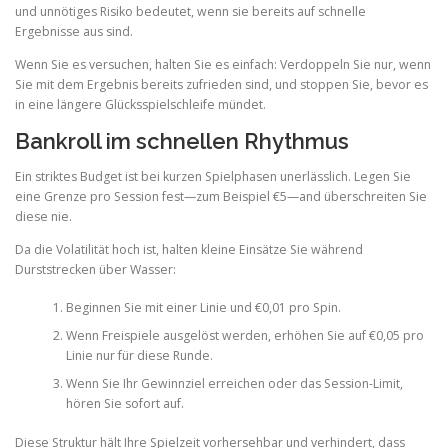
und unnötiges Risiko bedeutet, wenn sie bereits auf schnelle
Ergebnisse aus sind.
Wenn Sie es versuchen, halten Sie es einfach: Verdoppeln Sie nur, wenn
Sie mit dem Ergebnis bereits zufrieden sind, und stoppen Sie, bevor es
in eine längere Glücksspielschleife mündet.
Bankroll im schnellen Rhythmus
Ein striktes Budget ist bei kurzen Spielphasen unerlässlich. Legen Sie
eine Grenze pro Session fest—zum Beispiel €5—and überschreiten Sie
diese nie.
Da die Volatilität hoch ist, halten kleine Einsätze Sie während
Durststrecken über Wasser:
Beginnen Sie mit einer Linie und €0,01 pro Spin.
Wenn Freispiele ausgelöst werden, erhöhen Sie auf €0,05 pro
Linie nur für diese Runde.
Wenn Sie Ihr Gewinnziel erreichen oder das Session-Limit,
hören Sie sofort auf.
Diese Struktur hält Ihre Spielzeit vorhersehbar und verhindert, dass