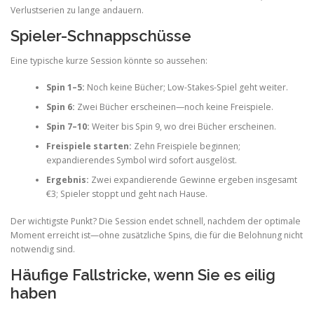
Verlustserien zu lange andauern.
Spieler-Schnappschüsse
Eine typische kurze Session könnte so aussehen:
Spin 1–5:
Noch keine Bücher; Low-Stakes-Spiel geht weiter.
Spin 6:
Zwei Bücher erscheinen—noch keine Freispiele.
Spin 7–10:
Weiter bis Spin 9, wo drei Bücher erscheinen.
Freispiele starten:
Zehn Freispiele beginnen;
expandierendes Symbol wird sofort ausgelöst.
Ergebnis:
Zwei expandierende Gewinne ergeben insgesamt
€3; Spieler stoppt und geht nach Hause.
Der wichtigste Punkt? Die Session endet schnell, nachdem der optimale
Moment erreicht ist—ohne zusätzliche Spins, die für die Belohnung nicht
notwendig sind.
Häufige Fallstricke, wenn Sie es eilig
haben