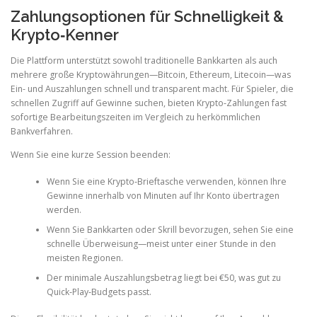
Zahlungsoptionen für Schnelligkeit &
Krypto‑Kenner
Die Plattform unterstützt sowohl traditionelle Bankkarten als auch
mehrere große Kryptowährungen—Bitcoin, Ethereum, Litecoin—was
Ein- und Auszahlungen schnell und transparent macht. Für Spieler, die
schnellen Zugriff auf Gewinne suchen, bieten Krypto‑Zahlungen fast
sofortige Bearbeitungszeiten im Vergleich zu herkömmlichen
Bankverfahren.
Wenn Sie eine kurze Session beenden:
Wenn Sie eine Krypto‑Brieftasche verwenden, können Ihre
Gewinne innerhalb von Minuten auf Ihr Konto übertragen
werden.
Wenn Sie Bankkarten oder Skrill bevorzugen, sehen Sie eine
schnelle Überweisung—meist unter einer Stunde in den
meisten Regionen.
Der minimale Auszahlungsbetrag liegt bei €50, was gut zu
Quick‑Play‑Budgets passt.