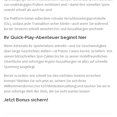
von unabhängigen Prüfern zertifiziert sind—damit Ihre schnellen Spins
sowohl schnell als auch fair sind.
Die Plattform bietet außerdem robuste Verschlüsselungsprotokolle
(SSL), sodass jede Transaktion sicher bleibt—auch wenn Sie während
kurzer Sessions schnell zwischen Ein- und Auszahlungen wechseln.
Ihr Quick‑Play‑Abenteuer beginnt hier
Wenn Adrenalin Ihr Spielerlebnis antreibt—und Sie Geschwindigkeit
über lange Geschichten stellen—ist Pistolo Casino bereit, zu liefern. Von
seinen blitzschnellen Spin‑Zyklen bis hin zu seiner mobilfreundlichen
Oberfläche und sofortigen Krypto-Auszahlungen ist alles auf schnelle
Spannung ausgelegt.
Bereit zu testen, wie schnell Sie den nächsten Gewinn erreichen
können? Melden Sie sich jetzt an, sichern Sie sich Ihren
Willkommensbonus (nur €20 Mindesteinzahlung) und tauchen Sie ein in
eine sofortige Welt der Slots, die Sie nicht warten lassen!
Jetzt Bonus sichern!