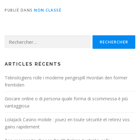
PUBLIÉ DANS
NON CLASSÉ
Rechercher :
ARTICLES RÉCENTS
Teknologiens rolle i moderne pengespill Hvordan den former
fremtiden
Giocare online o di persona quale forma di scommessa è più
vantaggiosa
LolaJack Casino mobile : jouez en toute sécurité et retirez vos
gains rapidement