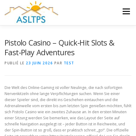
Aller
au
Menu
contenu
ACCUEIL
NEWS
ÉQUIPE
FAQ
LIENS
Pistolo Casino – Quick‑Hit Slots &
Fast‑Play Adventures
GALERIE
DOCUMENTS
PUBLIÉ LE
23 JUIN 2026
PAR
TEST
TRAVAUX ET PEINTURES
CONTACT
Die Welt des Online-Gaming ist voller Neulinge, die nach sofortigen
Nervenkitzeln ohne lange Verpflichtungen suchen. Wenn Sie einer
dieser Spieler sind, die direkt ins Geschehen eintauchen und die
Adrenalinwelle vom ersten bis zum letzten Spin genießen möchten, fühlt
sich Pistolo Casino wie ein zweites Zuhause an. In den ersten Minuten
einer Sitzung werden Sie bemerken, wie das Layout der Seite auf
schnelle Navigation ausgelegt ist – jeder Button ist in Reichweite, und
der Spin-Button ist so groß, dass er praktisch schreit „go!“. Die offizielle