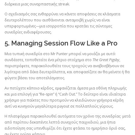
διάρκεια μιας συναρπαστικής streak.
Ο σχεδιασμός σας ενθαρρύνει να κάνετε αποφάσεις σε κλάσματα
δευτερολέπτου που αισθάνονται ανταμοιβή χωρίς να είναι
υπερφορτωμένες—μια ισορροπία που κρατάει τις σύντομες
συνεδρίες ενδιαφέρουσες.
5. Managing Session Flow Like a Pro
Μια τυπική συνεδρία στο Mr Punter μπορεί να μοιάζει με αυτό:
συνδέεστε, τοποθετείτε ένα μέτριο στοίχημα στο
The Great Pigsby
,
περιστρέφετε, παρακολουθείτε τους τροχούς να αναβοσβήνουν σε
λιγότερα από δέκα δευτερόλεπτα, και αποφασίζετε αν θα μείνετε ή θα
φύγετε βάσει του αποτελέσματος.
Αν πετύχετε κάποιο κέρδος, εμφανίζεται άμεσα μια οθόνη πληρωμής
και μια επιλογή για “Re‑spin” ή “Cash Out.” Το δεύτερο είναι ιδιαίτερα
χρήσιμο για παίκτες που προτιμούν να κλειδώνουν γρήγορα κέρδη
αντί να κυνηγούν μεγαλύτερα payout σε πολλαπλούς γύρους.
Η πλατφόρμα παρακολουθεί αυτόματα τον χρόνο της συνεδρίας· μετά
από περίπου δεκαπέντε λεπτά συνεχούς παιχνιδιού, μια ήπια
ειδοποίηση σας υπενθυμίζει ότι έχετε φτάσει το ημερήσιο όριό σας,
αν έχετε ορίσει κάποιο.