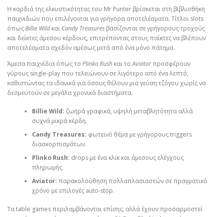
Η καρδιά της ελκυστικότητας του Mr Punter βρίσκεται στη βιβλιοθήκη
παιχνιδιών που επιλέγονται για γρήγορα αποτελέσματα. Τίτλοι slots
όπως
Billie Wild
και
Candy Treasures
βασίζονται σε γρήγορους τροχούς
και δείκτες άμεσου κέρδους, επιτρέποντας στους παίκτες να βλέπουν
αποτελέσματα σχεδόν αμέσως μετά από ένα μόνο πάτημα.
Άμεσα παιχνίδια όπως το
Plinko Rush
και το
Aviator
προσφέρουν
γύρους single‑play που τελειώνουν σε λιγότερο από ένα λεπτό,
καθιστώντας τα ιδανικά για όσους θέλουν μια γεύση τζόγου χωρίς να
δεσμευτούν σε μεγάλα χρονικά διαστήματα.
Billie Wild:
ζωηρά γραφικά, υψηλή μεταβλητότητα αλλά
συχνά μικρά κέρδη.
Candy Treasures:
φωτεινό θέμα με γρήγορους triggers
διασκορπισμάτων.
Plinko Rush:
drops με ένα κλικ και άμεσους ελέγχους
πληρωμής.
Aviator:
παρακολούθηση πολλαπλασιαστών σε πραγματικό
χρόνο με επιλογές auto‑stop.
Τα table games περιλαμβάνονται επίσης, αλλά έχουν προσαρμοστεί