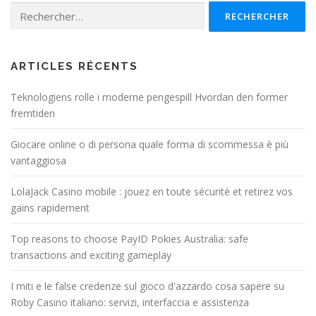
Rechercher :
ARTICLES RÉCENTS
Teknologiens rolle i moderne pengespill Hvordan den former
fremtiden
Giocare online o di persona quale forma di scommessa è più
vantaggiosa
LolaJack Casino mobile : jouez en toute sécurité et retirez vos
gains rapidement
Top reasons to choose PayID Pokies Australia: safe
transactions and exciting gameplay
I miti e le false credenze sul gioco d'azzardo cosa sapere su
Roby Casino italiano: servizi, interfaccia e assistenza