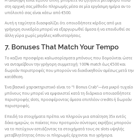
Η ανάληψη είναι εξίσου απλή: μπορείτε να ζητήσετε μεταφορά πίσω
στη αρχική σας μέθοδο πληρωμής μέσα σε μία εργάσιμη ημέρα αν το
υπόλοιπό σας είναι κάτω από €500.
Αυτή η ταχύτητα διασφαλίζει ότι οποιοδήποτε κέρδος από μια
γρήγορη συνεδρία μπορεί να εξαργυρωθεί άμεσα ή να επενδυθεί σε
άλλη γύρα χωρίς μεγάλες καθυστερήσεις.
7. Bonuses That Match Your Tempo
Το καζίνο προσφέρει καλωσορίσματα μπόνους που δομούνται ώστε
να ανταμείβουν την γρήγορη συμμετοχή: 100% match έως €500 και
δωρεάν περιστροφές που μπορούν να διεκδικηθούν αμέσως μετά την
κατάθεση.
Ένα βασικό χαρακτηριστικό είναι το “1 Bonus Crab”—ένα μικρό τυχαίο
μπόνους που μπορεί να εμφανιστεί κατά τη διάρκεια οποιασδήποτε
περιστροφής slots, προσφέροντας άμεσα επιπλέον credits ή δωρεάν
περιστροφές.
Επειδή τα στοιχήματα πρέπει να πληρούν μια απαίτηση 35x εντός
δέκα ημερών, οι παίκτες που προτιμούν σύντομες εκρήξεις μπορούν
να το πετύχουν εστιάζοντας τα στοιχήματά τους σε slots υψηλής
μεταβλητότητας όπου οι πληρωμές έρχονται πιο γρήγορα.