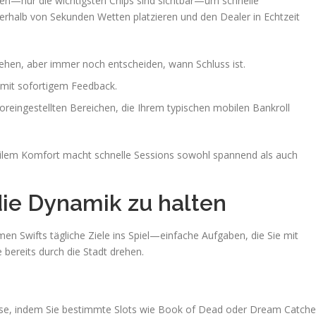
nen—nur die wichtigsten Chips sind sichtbar—um schnelle
erhalb von Sekunden Wetten platzieren und den Dealer in Echtzeit
hen, aber immer noch entscheiden, wann Schluss ist.
 mit sofortigem Feedback.
reingestellten Bereichen, die Ihrem typischen mobilen Bankroll
bilem Komfort macht schnelle Sessions sowohl spannend als auch
die Dynamik zu halten
n Swifts tägliche Ziele ins Spiel—einfache Aufgaben, die Sie mit
bereits durch die Stadt drehen.
ese, indem Sie bestimmte Slots wie Book of Dead oder Dream Catche