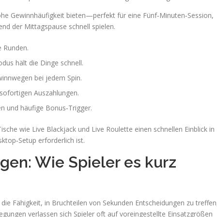
 hohe Gewinnhäufigkeit bieten—perfekt für eine Fünf‑Minuten‑Session,
nd der Mittagspause schnell spielen.
e Runden.
dus hält die Dinge schnell.
innwegen bei jedem Spin.
sofortigen Auszahlungen.
n und häufige Bonus‑Trigger.
sche wie Live Blackjack und Live Roulette einen schnellen Einblick in
ktop‑Setup erforderlich ist.
gen: Wie Spieler es kurz
 die Fähigkeit, in Bruchteilen von Sekunden Entscheidungen zu treffen
legungen verlassen sich Spieler oft auf voreingestellte Einsatzgrößen