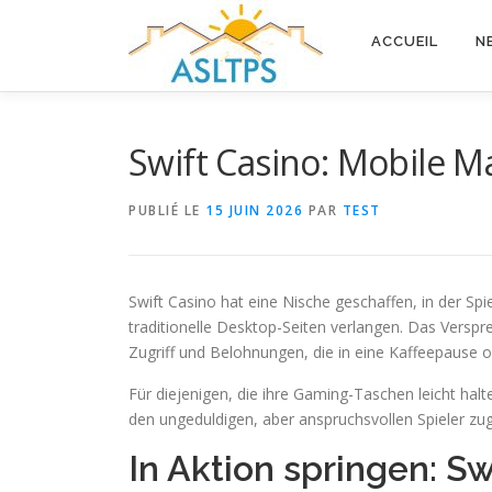
Aller
au
ACCUEIL
N
contenu
Swift Casino: Mobile M
PUBLIÉ LE
15 JUIN 2026
PAR
TEST
Swift Casino hat eine Nische geschaffen, in der Spi
traditionelle Desktop-Seiten verlangen. Das Verspre
Zugriff und Belohnungen, die in eine Kaffeepause o
Für diejenigen, die ihre Gaming-Taschen leicht halt
den ungeduldigen, aber anspruchsvollen Spieler zug
In Aktion springen: S