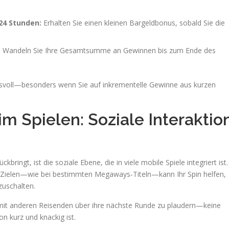
24 Stunden:
Erhalten Sie einen kleinen Bargeldbonus, sobald Sie die
:
Wandeln Sie Ihre Gesamtsumme an Gewinnen bis zum Ende des
svoll—besonders wenn Sie auf inkrementelle Gewinne aus kurzen
im Spielen: Soziale Interaktio
bringt, ist die soziale Ebene, die in viele mobile Spiele integriert ist.
n Zielen—wie bei bestimmten Megaways‑Titeln—kann Ihr Spin helfen,
zuschalten.
 mit anderen Reisenden über ihre nächste Runde zu plaudern—keine
n kurz und knackig ist.