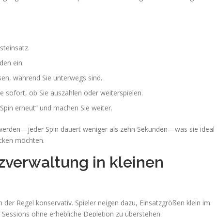
:
steinsatz.
den ein.
sen, während Sie unterwegs sind.
 sofort, ob Sie auszahlen oder weiterspielen.
 „Spin erneut“ und machen Sie weiter.
werden—jeder Spin dauert weniger als zehn Sekunden—was sie ideal
acken möchten.
tzverwaltung in kleinen
n der Regel konservativ. Spieler neigen dazu, Einsatzgrößen klein im
e Sessions ohne erhebliche Depletion zu überstehen.