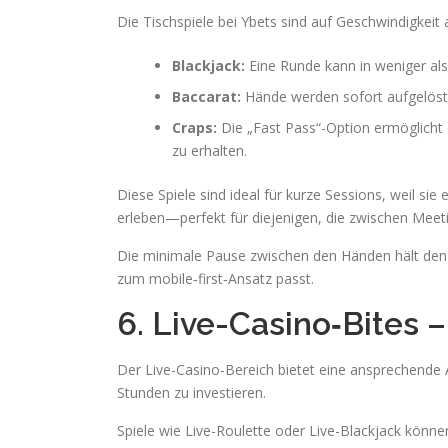
Die Tischspiele bei Ybets sind auf Geschwindigkeit 
Blackjack:
Eine Runde kann in weniger al
Baccarat:
Hände werden sofort aufgelöst; 
Craps:
Die „Fast Pass“-Option ermöglicht e
zu erhalten.
Diese Spiele sind ideal für kurze Sessions, weil s
erleben—perfekt für diejenigen, die zwischen Meet
Die minimale Pause zwischen den Händen hält den A
zum mobile‑first‑Ansatz passt.
6. Live-Casino‑Bites 
Der Live-Casino-Bereich bietet eine ansprechende Al
Stunden zu investieren.
Spiele wie Live-Roulette oder Live-Blackjack könn