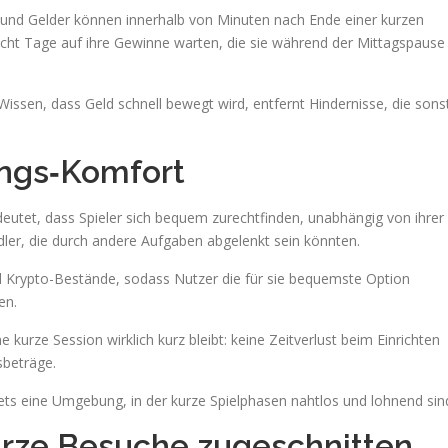
, und Gelder können innerhalb von Minuten nach Ende einer kurzen
ht Tage auf ihre Gewinne warten, die sie während der Mittagspause
 Wissen, dass Geld schnell bewegt wird, entfernt Hindernisse, die sons
ungs‑Komfort
eutet, dass Spieler sich bequem zurechtfinden, unabhängig von ihrer
er, die durch andere Aufgaben abgelenkt sein könnten.
 Krypto-Bestände, sodass Nutzer die für sie bequemste Option
en.
e kurze Session wirklich kurz bleibt: keine Zeitverlust beim Einrichten
sbeträge.
ets eine Umgebung, in der kurze Spielphasen nahtlos und lohnend sin
kurze Besuche zugeschnitten