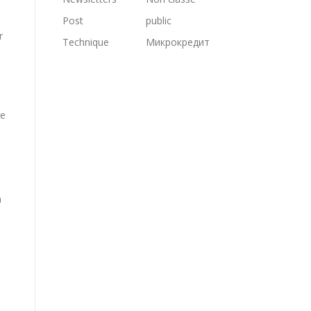
Post
public
r
Technique
Микрокредит
he
n