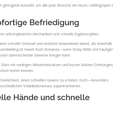
zern genügend Auswahl, um alle paar Besuche ein neues Lieblingsspiel 
sofortige Befriedigung
 ihre unkomplizierten Mechaniken und schnelle Ergebniszyklen.
 eine schnelle Drehzeit und einfache Gewinnlinien bietet, die innerhalb
kumsliebling ist Sweet Rush Bonanza—seine Sticky Wilds und häufige
ession überraschende Gewinne bringen kann.
on Slots mit niedrigen Mindesteinsätzen und kurzen Walzen-Drehungen
Action testen können.
cheinlichkeit, einen schnellen Gewinn zu erzielen, hoch—besonders
schiedlichen Volatilitätsniveaus experimentieren.
elle Hände und schnelle