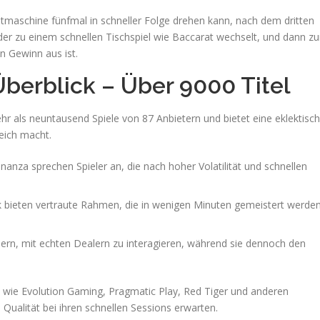
lotmaschine fünfmal in schneller Folge drehen kann, nach dem dritten
oder zu einem schnellen Tischspiel wie Baccarat wechselt, und dann zu
n Gewinn aus ist.
 Überblick – Über 9000 Titel
r als neuntausend Spiele von 87 Anbietern und bietet eine eklektisc
eich macht.
anza sprechen Spieler an, die nach hoher Volatilität und schnellen
k bieten vertraute Rahmen, die in wenigen Minuten gemeistert werde
ern, mit echten Dealern zu interagieren, während sie dennoch den
n wie Evolution Gaming, Pragmatic Play, Red Tiger und anderen
 Qualität bei ihren schnellen Sessions erwarten.