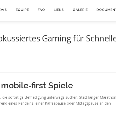
EWS
ÉQUIPE
FAQ
LIENS
GALERIE
DOCUMEN
okussiertes Gaming für Schnell
 mobile‑first Spiele
n, die sofortige Befriedigung unterwegs suchen. Statt langer Marathon
ährend eines Pendelns, einer Kaffeepause oder Mittagspause an den