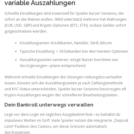
variable Auszahlungen
Schnelle Einzahlungen sind essenziell für Spieler kurzer Sessions, die
sofort an die Walzen wollen. iWild unterstützt mehrere Fiat-Währungen
(EUR, USD, GBP) und Krypto-Optionen (BTC, ETH), sodass Gelder sofort
gutgeschrieben werden.
Einzahlungsarten: Kreditkarten, Neteller, Skrill, Bitcoin
Typische Einzahlung: < 30 Sekunden bei den meisten Optionen
Auszahlungszeiten variieren; einige Nutzer berichten von
Verzögerungen—plane entsprechend
Während schnelle Einzahlungen die Sitzungen reibungslos verlaufen
lassen, können sich die Auszahlungszeiten je nach Zahlungsmethode
und KYC-Status unterscheiden. Spieler kurzer Sessions bevorzugen oft
Krypto-Auszahlungen wegen der schnelleren Bearbeitungszeiten.
Dein Bankroll unterwegs verwalten
Lege vor dem Login ein tägliches Ausgabelimit fest—so behältst du
impulsives Wetten im Griff. Viele Spieler nutzen die integrierte „Deposit
Limit“-Funktion des Casinos, um diese Grenzen automatisch
durchzusetzen.