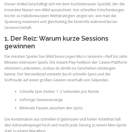
Dieser Artikel beschäftigt sich mit dem hochintensiven Spielstil, der die
treuesten Nutzer von iWild auszeichnet. Von schnellen Entscheidungen
bis hin zu risikobewussten Wettstrategien zeigen wir, wie man die
Spannung maximiert und gleichzeitig die Kontrolle während kurzer
Sessions behält.
1. Der Reiz: Warum kurze Sessions
gewinnen
Die meisten Spieler bei iWild bevorzugen Micro‑Sessions—fünf bis zehn
Minuten intensiven Spiels. Die Instant‑Play-Funktion der Casino-Plattform
eliminiert Ladezeiten, sodass du direkt ins Geschehen einsteigen
kannst. Der Nervenkitzel entsteht durch schnelle Spins und die
Vorfreude auf einen großen Gewinn innerhalb von Sekunden.
Schnelle Spin-Zeiten: 1–2 Sekunden pro Runde
Sofortige Gewinnanzeige
Minimale Pausen zwischen den Spins
Die Kombination aus schnellen Ergebnissen und hoher Volatilität hält
den Adrenalinspiegel hoch und macht jede Sitzung zu einem Mini‑Sprint
statt zu einem Marathon.