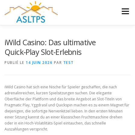
Aller
au
Menu
contenu
ACCUEIL
NEWS
ÉQUIPE
FAQ
LIENS
iWild Casino: Das ultimative
Quick‑Play Slot-Erlebnis
GALERIE
DOCUMENTS
PUBLIÉ LE
14 JUIN 2026
PAR
TEST
TRAVAUX ET PEINTURES
CONTACT
iWild Casino hat sich eine Nische für Spieler geschaffen, die nach
adrenalinreichen, kurzen Spielsitzungen suchen. Die elegante
Oberfläche der Plattform und das breite Angebot an Slot-Titeln von
Pragmatic Play, Yggdrasil und Quickspin machen es zu einem Magnet für
diejenigen, die sofortige Nervenkitzel lieben. In den ersten Minuten
einer Sitzung kannst du an einer klassischen Fruchtmaschine drehen
oder in ein Hoch‑Volatilitäts-Spiel eintauchen, das schnelle
Auszahlungen verspricht.