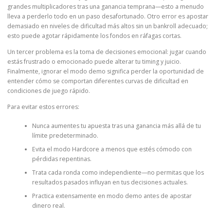
grandes multiplicadores tras una ganancia temprana—esto a menudo
lleva a perderlo todo en un paso desafortunado. Otro error es apostar
demasiado en niveles de dificultad más altos sin un bankroll adecuado;
esto puede agotar rápidamente los fondos en ráfagas cortas.
Un tercer problema es la toma de decisiones emocional: jugar cuando
estás frustrado o emocionado puede alterar tu timing y juicio.
Finalmente, ignorar el modo demo significa perder la oportunidad de
entender cómo se comportan diferentes curvas de dificultad en
condiciones de juego rápido.
Para evitar estos errores:
Nunca aumentes tu apuesta tras una ganancia más allá de tu
límite predeterminado.
Evita el modo Hardcore a menos que estés cómodo con
pérdidas repentinas.
Trata cada ronda como independiente—no permitas que los
resultados pasados influyan en tus decisiones actuales.
Practica extensamente en modo demo antes de apostar
dinero real.