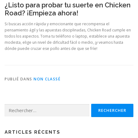
¿Listo para probar tu suerte en Chicken
Road? ¡Empieza ahora!
Si buscas acción rápida y emocionante que recompensa el
pensamiento ágil y las apuestas disciplinadas, Chicken Road cumple en
todos los aspectos. Toma tu teléfono o laptop, establece una apuesta
modesta, elige un nivel de dificultad fácil o medio, ¡y veamos hasta
dónde puede cruzar ese pollo antes de que se fríe!
PUBLIÉ DANS
NON CLASSÉ
Rechercher :
ARTICLES RÉCENTS