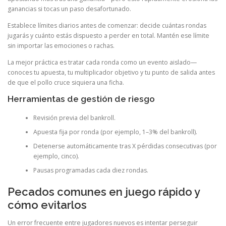
ganancias si tocas un paso desafortunado.
Establece límites diarios antes de comenzar: decide cuántas rondas
jugarás y cuánto estás dispuesto a perder en total. Mantén ese límite
sin importar las emociones o rachas.
La mejor práctica es tratar cada ronda como un evento aislado—
conoces tu apuesta, tu multiplicador objetivo y tu punto de salida antes
de que el pollo cruce siquiera una ficha.
Herramientas de gestión de riesgo
Revisión previa del bankroll.
Apuesta fija por ronda (por ejemplo, 1–3% del bankroll).
Detenerse automáticamente tras X pérdidas consecutivas (por
ejemplo, cinco).
Pausas programadas cada diez rondas.
Pecados comunes en juego rápido y
cómo evitarlos
Un error frecuente entre jugadores nuevos es intentar perseguir