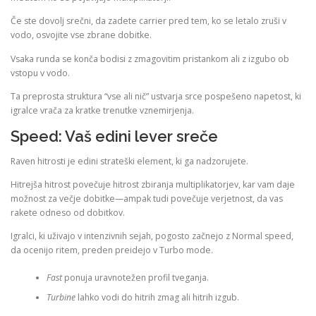
Če ste dovolj srečni, da zadete carrier pred tem, ko se letalo zruši v
vodo, osvojite vse zbrane dobitke.
Vsaka runda se konča bodisi z zmagovitim pristankom ali z izgubo ob
vstopu v vodo.
Ta preprosta struktura “vse ali nič” ustvarja srce pospešeno napetost, ki
igralce vrača za kratke trenutke vznemirjenja.
Speed: Vaš edini lever sreče
Raven hitrosti je edini strateški element, ki ga nadzorujete.
Hitrejša hitrost povečuje hitrost zbiranja multiplikatorjev, kar vam daje
možnost za večje dobitke—ampak tudi povečuje verjetnost, da vas
rakete odneso od dobitkov.
Igralci, ki uživajo v intenzivnih sejah, pogosto začnejo z Normal speed,
da ocenijo ritem, preden preidejo v Turbo mode.
Fast
ponuja uravnotežen profil tveganja.
Turbine
lahko vodi do hitrih zmag ali hitrih izgub.