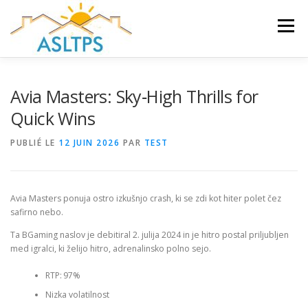
Aller
au
Menu
contenu
ACCUEIL
NEWS
ÉQUIPE
FAQ
LIENS
Avia Masters: Sky‑High Thrills for
Quick Wins
GALERIE
DOCUMENTS
PUBLIÉ LE
12 JUIN 2026
PAR
TEST
TRAVAUX ET PEINTURES
CONTACT
Avia Masters ponuja ostro izkušnjo crash, ki se zdi kot hiter polet čez
safirno nebo.
Ta BGaming naslov je debitiral 2. julija 2024 in je hitro postal priljubljen
med igralci, ki želijo hitro, adrenalinsko polno sejo.
RTP: 97%
Nizka volatilnost