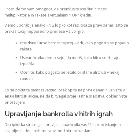
Prosti demo vam omogoča, da preizkusite vse štiri hitrosti,
multiplikatorje in rakete z virtualnimi “FUN” krediti.
Demo uporablja enako RNG logiko kot različica za pravi denar, zato se
praksa tukaj neposredno prenese v živo igro.
Preizkusi Turbo hitrost najprej—vidi, kako pogosto se pojavijo
rakete.
Ustvari kratko demo sejo, da meriš, kako hitro se zbirajo
izplačila.
Ocenite, kako pogosto se letalo pristane ali zruši v nekaj
rundah.
Ko se počutite samozavestno, preklopite na pravi denar in uživajte v
enaki hitrosti akcije, ne da bi tvegal svoje lastne sredstva, dokler niste
pripravljeni.
Upravljanje bankrolla v hitrih igrah
Disciplinska strategija upravljanja bankrolla vas ščiti pred iskanjem
izgubljenih denarnih zneskov med hitrimi rundami.