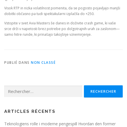
Visok RTP in nizka volatilnost pomenita, da se pogosto pojavljajo manjši
dobitki občasno pa tudi spektakularni izplačila do ×250.
Vstopite v svet Avia Masters še danes in doživite crash game, ki vaše
srce drži v napetosti brez potrebe po dolgotrajnih urah za zaslonom—
samo hitre runde, ki prinašajo takojšnje vznemirjenje.
PUBLIÉ DANS
NON CLASSÉ
Rechercher :
ARTICLES RÉCENTS
Teknologiens rolle i moderne pengespill Hvordan den former