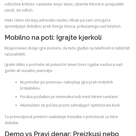
odločitve kritičen: nastavite svojo stavo, izberite hitrost in prepustite
usodi, da odloči.
Hiter ritem ohranja adrenalin visoko, hkrati pa vam omogoča
spremljanje dobitkov prek živega števca, prikazanega nad letalom.
Mobilno na poti: Igrajte kjerkoli
Responsiven dizajn igre pomeni, da teče gladko na telefonih in tabličnih
računalnikih.
Igrate lahko v portretni ali pokončni smeri brez izgube nadzora nad
gumbi ali vizualno jasnostjo.
Ni potrebe po prenosu—takojšnja igra prek mobilnih
brskalnikov.
Poraba podatkov je minimalna tudi med hitrimi rundami.
Akumulator se počasi prazni zahvaljujoč optimizirani kodi.
Ta prenosljivost pretvori vsakdanje trenutke v priložnosti za hitre
dobitke.
Demo vs Pravi denar: Preizkusi nebo