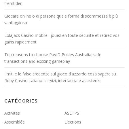
fremtiden
Giocare online o di persona quale forma di scommessa è più
vantaggiosa
LolaJack Casino mobile : jouez en toute sécurité et retirez vos
gains rapidement
Top reasons to choose PayID Pokies Australia: safe
transactions and exciting gameplay
I miti e le false credenze sul gioco d'azzardo cosa sapere su
Roby Casino italiano: servizi, interfaccia e assistenza
CATÉGORIES
Activités
ASLTPS
Assemblée
Elections