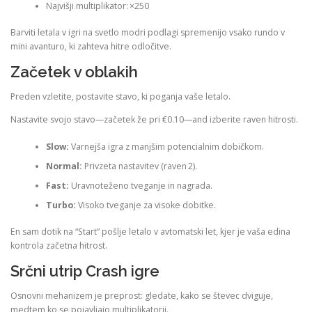
Najvišji multiplikator: ×250
Barviti letala v igri na svetlo modri podlagi spremenijo vsako rundo v
mini avanturo, ki zahteva hitre odločitve.
Začetek v oblakih
Preden vzletite, postavite stavo, ki poganja vaše letalo.
Nastavite svojo stavo—začetek že pri €0.10—and izberite raven hitrosti.
Slow:
Varnejša igra z manjšim potencialnim dobičkom.
Normal:
Privzeta nastavitev (raven 2).
Fast:
Uravnoteženo tveganje in nagrada.
Turbo:
Visoko tveganje za visoke dobitke.
En sam dotik na “Start” pošlje letalo v avtomatski let, kjer je vaša edina
kontrola začetna hitrost.
Srčni utrip Crash igre
Osnovni mehanizem je preprost: gledate, kako se števec dviguje,
medtem ko se pojavljajo multiplikatorji.