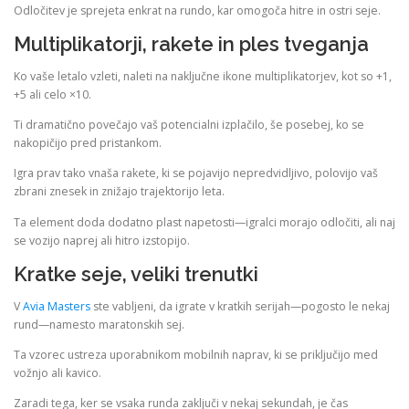
Odločitev je sprejeta enkrat na rundo, kar omogoča hitre in ostri seje.
Multiplikatorji, rakete in ples tveganja
Ko vaše letalo vzleti, naleti na naključne ikone multiplikatorjev, kot so +1,
+5 ali celo ×10.
Ti dramatično povečajo vaš potencialni izplačilo, še posebej, ko se
nakopičijo pred pristankom.
Igra prav tako vnaša rakete, ki se pojavijo nepredvidljivo, polovijo vaš
zbrani znesek in znižajo trajektorijo leta.
Ta element doda dodatno plast napetosti—igralci morajo odločiti, ali naj
se vozijo naprej ali hitro izstopijo.
Kratke seje, veliki trenutki
V
Avia Masters
ste vabljeni, da igrate v kratkih serijah—pogosto le nekaj
rund—namesto maratonskih sej.
Ta vzorec ustreza uporabnikom mobilnih naprav, ki se priključijo med
vožnjo ali kavico.
Zaradi tega, ker se vsaka runda zaključi v nekaj sekundah, je čas