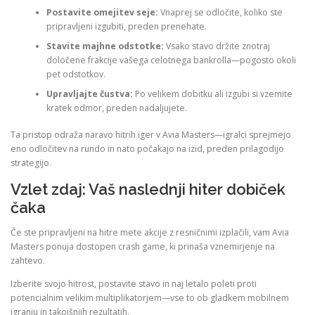
Postavite omejitev seje:
Vnaprej se odločite, koliko ste
pripravljeni izgubiti, preden prenehate.
Stavite majhne odstotke:
Vsako stavo držite znotraj
določene frakcije vašega celotnega bankrolla—pogosto okoli
pet odstotkov.
Upravljajte čustva:
Po velikem dobitku ali izgubi si vzemite
kratek odmor, preden nadaljujete.
Ta pristop odraža naravo hitrih iger v Avia Masters—igralci sprejmejo
eno odločitev na rundo in nato počakajo na izid, preden prilagodijo
strategijo.
Vzlet zdaj: Vaš naslednji hiter dobiček
čaka
Če ste pripravljeni na hitre mete akcije z resničnimi izplačili, vam Avia
Masters ponuja dostopen crash game, ki prinaša vznemirjenje na
zahtevo.
Izberite svojo hitrost, postavite stavo in naj letalo poleti proti
potencialnim velikim multiplikatorjem—vse to ob gladkem mobilnem
igranju in takojšnjih rezultatih.