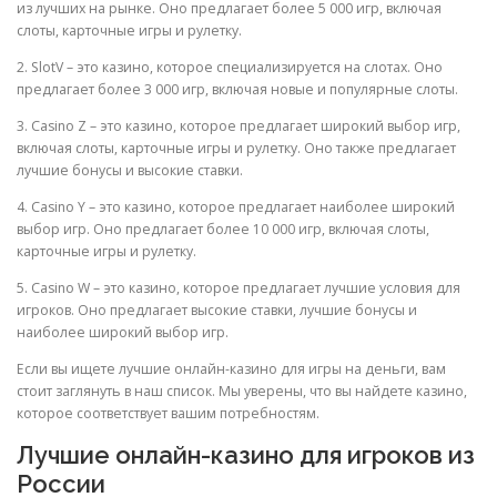
из лучших на рынке. Оно предлагает более 5 000 игр, включая
слоты, карточные игры и рулетку.
2. SlotV – это казино, которое специализируется на слотах. Оно
предлагает более 3 000 игр, включая новые и популярные слоты.
3. Casino Z – это казино, которое предлагает широкий выбор игр,
включая слоты, карточные игры и рулетку. Оно также предлагает
лучшие бонусы и высокие ставки.
4. Casino Y – это казино, которое предлагает наиболее широкий
выбор игр. Оно предлагает более 10 000 игр, включая слоты,
карточные игры и рулетку.
5. Casino W – это казино, которое предлагает лучшие условия для
игроков. Оно предлагает высокие ставки, лучшие бонусы и
наиболее широкий выбор игр.
Если вы ищете лучшие онлайн-казино для игры на деньги, вам
стоит заглянуть в наш список. Мы уверены, что вы найдете казино,
которое соответствует вашим потребностям.
Лучшие онлайн-казино для игроков из
России