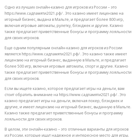
Одно из лучших онлайн-казино для игроков из России – это
https://www.садпамяти2021.рф/ . Это казино имеет лицензию на
игорный бизнес, выдана в Мальте, и предлагает более 800 игр,
включая игровые автоматы, рулетку, блэкджек и другие. Казино
также предлагает приветственные бонусы и программу лояльности
для своих игроков.
Еще одним популярным онлайн-казино для игроков из России
является https://www.садпамяти2021.рф/ . Это казино также имеет
лицензию на игорный бизнес, выданную в Мальте, и предлагает
более 500 игр, включая игровые автоматы, спорт и другие. Казино
также предлагает приветственные бонусы и программу лояльности
для своих игроков.
Если вы ищете казино, которое предлагает игры на деньги, вам
стоит обратить внимание на https://www.садпамяти2021.рф/ . Это
казино предлагает игры на деньги, включая покер, блэкджек и
другие, и имеет лицензию на игорный бизнес, выданную в Мальте.
Казино также предлагает приветственные бонусы и программу
лояльности для своих игроков.
В целом, эти онлайн-казино – это отличные варианты для игроков
из России, которые ищут надежное и интересное место для игры.