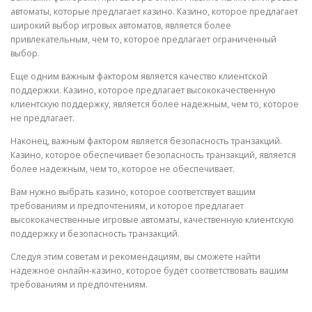
автоматы, которые предлагает казино. Казино, которое предлагает
широкий выбор игровых автоматов, является более
привлекательным, чем то, которое предлагает ограниченный
выбор.
Еще одним важным фактором является качество клиентской
поддержки. Казино, которое предлагает высококачественную
клиентскую поддержку, является более надежным, чем то, которое
не предлагает.
Наконец, важным фактором является безопасность транзакций.
Казино, которое обеспечивает безопасность транзакций, является
более надежным, чем то, которое не обеспечивает.
Вам нужно выбрать казино, которое соответствует вашим
требованиям и предпочтениям, и которое предлагает
высококачественные игровые автоматы, качественную клиентскую
поддержку и безопасность транзакций.
Следуя этим советам и рекомендациям, вы сможете найти
надежное онлайн-казино, которое будет соответствовать вашим
требованиям и предпочтениям.