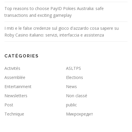
Top reasons to choose PayID Pokies Australia: safe
transactions and exciting gameplay
I miti e le false credenze sul gioco d'azzardo cosa sapere su
Roby Casino italiano: servizi, interfaccia e assistenza
CATÉGORIES
Activités
ASLTPS
Assemblée
Elections
Entertainment
News
Newsletters
Non classé
Post
public
Technique
Микрокредит