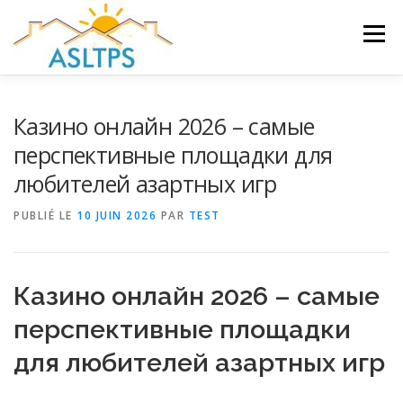
Aller
au
Menu
contenu
ACCUEIL
NEWS
ÉQUIPE
FAQ
LIENS
Казино онлайн 2026 – самые
перспективные площадки для
любителей азартных игр
GALERIE
DOCUMENTS
PUBLIÉ LE
10 JUIN 2026
PAR
TEST
TRAVAUX ET PEINTURES
CONTACT
Казино онлайн 2026 – самые
перспективные площадки
для любителей азартных игр