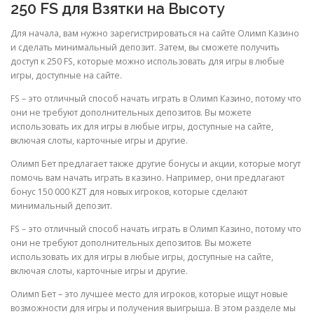
250 FS для Взятки на Высоту
Для начала, вам нужно зарегистрироваться на сайте Олимп Казино
и сделать минимальный депозит. Затем, вы сможете получить
доступ к 250 FS, которые можно использовать для игры в любые
игры, доступные на сайте.
FS – это отличный способ начать играть в Олимп Казино, потому что
они не требуют дополнительных депозитов. Вы можете
использовать их для игры в любые игры, доступные на сайте,
включая слоты, карточные игры и другие.
Олимп Бет предлагает также другие бонусы и акции, которые могут
помочь вам начать играть в казино. Например, они предлагают
бонус 150 000 KZT для новых игроков, которые сделают
минимальный депозит.
FS – это отличный способ начать играть в Олимп Казино, потому что
они не требуют дополнительных депозитов. Вы можете
использовать их для игры в любые игры, доступные на сайте,
включая слоты, карточные игры и другие.
Олимп Бет – это лучшее место для игроков, которые ищут новые
возможности для игры и получения выигрыша. В этом разделе мы