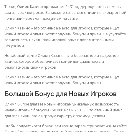
Также, Олимп Казино предлагает 24/7 поддержку, чтобы помочь
вам в любых вопросах. Вы можете связаться с ними по электронной
почте или через чат, доступный на сайте.
Олимп Казино – это отличное место для игроков, которые ищут
новый игровой опыт и хотят получать бонусы и призы. Не упускайте
возможность начать свой игровой опыт с дополнительными
ресурсами.
Не забывайте, что Олимп Казино – это безопасное и надежное
казино, которое обеспечивает конфиденциальность и
безопасность своих игроков.
Олимп Казино – это отличное место для игроков, которые ищут
новый игровой опыт и хотят получать бонусы и призы.
Большой Бонус для Новых Игроков
Олимп БК предлагает новый игрокам уникальную возможность
начать играть с бонусом 150 000 KZT и 250 FS. Это отличный шанс
для вас начать свою игровую карьеру с преимуществом.
Чтобы получить этот бонус, вам нужно зарегистрироваться на сайте
Олимп Бет, сделать минимальный депозит и начать играть. Бонус