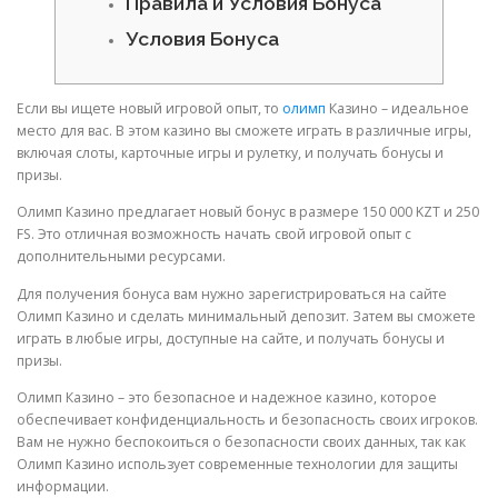
Правила и Условия Бонуса
Условия Бонуса
Если вы ищете новый игровой опыт, то
олимп
Казино – идеальное
место для вас. В этом казино вы сможете играть в различные игры,
включая слоты, карточные игры и рулетку, и получать бонусы и
призы.
Олимп Казино предлагает новый бонус в размере 150 000 KZT и 250
FS. Это отличная возможность начать свой игровой опыт с
дополнительными ресурсами.
Для получения бонуса вам нужно зарегистрироваться на сайте
Олимп Казино и сделать минимальный депозит. Затем вы сможете
играть в любые игры, доступные на сайте, и получать бонусы и
призы.
Олимп Казино – это безопасное и надежное казино, которое
обеспечивает конфиденциальность и безопасность своих игроков.
Вам не нужно беспокоиться о безопасности своих данных, так как
Олимп Казино использует современные технологии для защиты
информации.