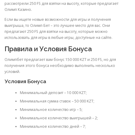
рассмотрели 250 FS для взятки на высоту, которые предлагает
Олимп Казино.
Если вы ищете новые возможности для игры и получения
выигрыша, то Олимп Бет – это лучшее место для вас. Они
предлагают 250 FS для взятки на высоту, которые можно
использовать для игры в любые игры, доступные на сайте.
Правила и Условия Бонуса
Олимпбет предлагает вам бонус 150 000 KZT и 250 FS, но для
получения этого бонуса необходимо выполнить несколько
условий.
Условия Бонуса
Минимальный депозит – 10 000 KZT;
Минимальная сумма ставок – 50 000 KZT;
Минимальное количество игр – 5;
Минимальное количество выигрышей – 2;
Минимальное количество дней – 7;